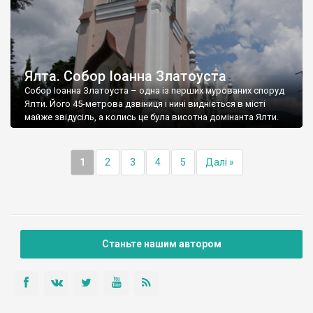
Ялта. Собор Іоанна Златоуста
Собор Іоанна Златоуста – одна із перших мурованих споруд
Ялти. Його 45-метрова дзвіниця і нині видніється в місті
майже звідусіль, а колись це була висотна домінанта Ялти.
1
2
3
4
5
Далі »
Станьте нашим автором