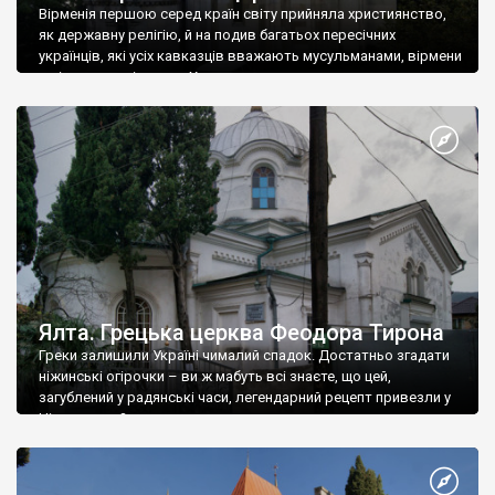
Вірменія першою серед країн світу прийняла християнство,
як державну релігію, й на подив багатьох пересічних
українців, які усіх кавказців вважають мусульманами, вірмени
є відданими вірянами Христа
Ялта. Грецька церква Феодора Тирона
Греки залишили Україні чималий спадок. Достатньо згадати
ніжинські огірочки – ви ж мабуть всі знаєте, що цей,
загублений у радянські часи, легендарний рецепт привезли у
Ніжин греки?