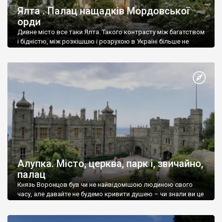
Ялта . Палац нащадків Мордовської
орди
Дивне місто все таки Ялта. Такого контрасту між багатством
і бідністю, між розкішшю і розрухою в Україні більше не
знайдеш.
Алупка. Місто, церква, парк і, звичайно,
палац
Князь Воронцов був чи не найвідомішою людиною свого
часу, але давайте не будемо кривити душею – чи знали ви це
прізвище до відвідин Алупки? Мабуть все таки ні.