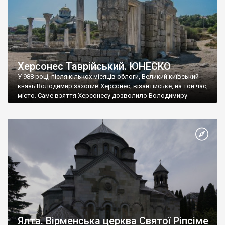
Херсонес Таврійський. ЮНЕСКО
У 988 році, після кількох місяців облоги, Великий київський
князь Володимир захопив Херсонес, візантійське, на той час,
місто. Саме взяття Херсонесу дозволило Володимиру
диктувати свої умови візантійському імператору Василю ІІ, та
одружитися з його дочкою Ганною. Цього ж року, в
Херсонесі Володимир-язичник, став Василем-християнином.
А потім було Хрещення Русі. На честь Херсонесу Таврійського
названо місто […]
Ялта. Вірменська церква Святої Ріпсіме