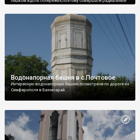
пешком вдоль побережья,поэтому совершали радиальные
вылазки из Оленевки.
Водонапорная башня в с.Почтовое
Интересную водонапорную башню посмотрели по дороге из
Симферополя в Бахчисарай.