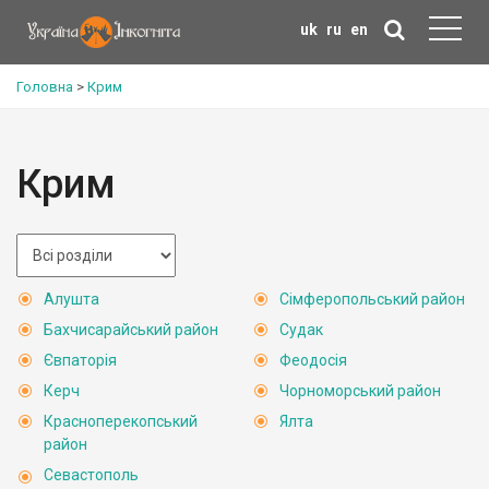
uk
ru
en
Головна
>
Крим
Крим
Алушта
Сімферопольський район
Бахчисарайський район
Судак
Євпаторія
Феодосія
Керч
Чорноморський район
Красноперекопський
Ялта
район
Севастополь