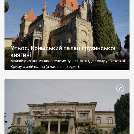
Утьос. Кримський палац грузинської
княгині
Майже у кожному населеному пункті на південному узбережжі
Криму є свій палац (а часто і не один).