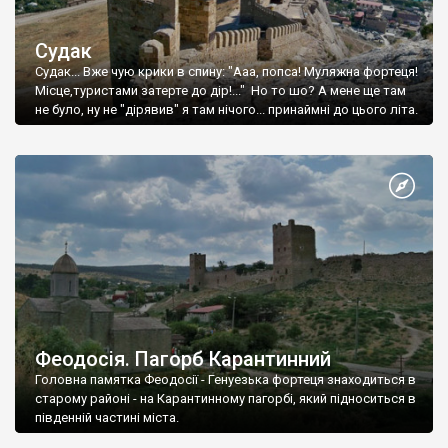
Судак
Судак... Вже чую крики в спину: "Ааа, попса! Муляжна фортеця!
Місце,туристами затерте до дір!..." Но то шо? А мене ще там
не було, ну не "дірявив" я там нічого... принаймні до цього літа.
Феодосія. Пагорб Карантинний
Головна памятка Феодосії - Генуезька фортеця знаходиться в
старому районі - на Карантинному пагорбі, який підноситься в
південній частині міста.