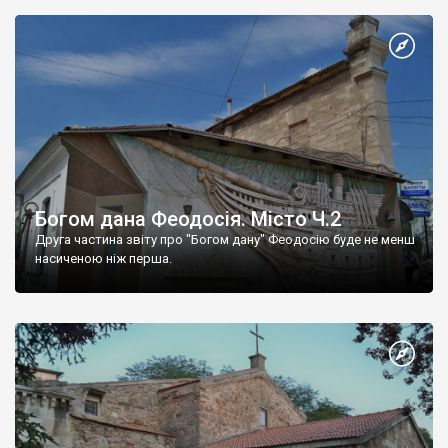
Богом дана Феодосія. Місто Ч.2
Друга частина звіту про "Богом дану" Феодосію буде не менш
насиченою ніж перша.