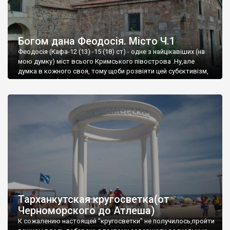
Богом дана Феодосія. Місто Ч.1
Феодосія (Кафа-12 (13) -15 (18) ст) - одне з найцікавіших (на
мою думку) міст всього Кримського півострова .Ну,але
думка в кожного своя, тому щоби розвіяти цей субєктивізм,
запрошую відвідати це
Тарханкутская кругосветка(от
Черноморского до Атлеша)
К сожалению настоящей "кругосветки" не получилось,пройти