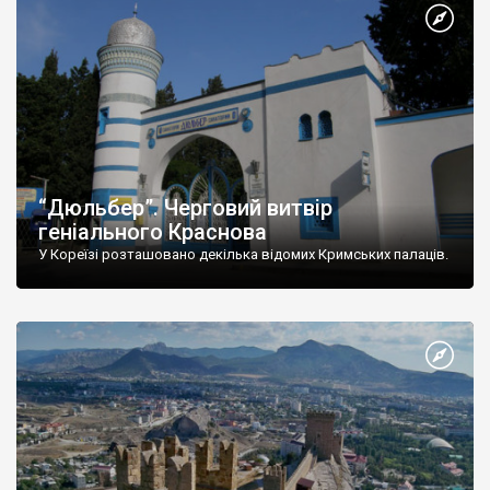
“Дюльбер”. Черговий витвір
геніального Краснова
У Кореїзі розташовано декілька відомих Кримських палаців.