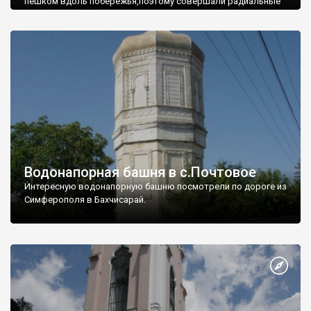
пешком вдоль побережья,поэтому совершали радиальные
вылазки из Оленевки.
Водонапорная башня в с.Почтовое
Интересную водонапорную башню посмотрели по дороге из
Симферополя в Бахчисарай.