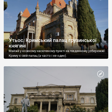
Утьос. Кримський палац грузинської
княгині
Майже у кожному населеному пункті на південному узбережжі
Криму є свій палац (а часто і не один).