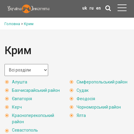
uk
ru
en
Головна
>
Крим
Крим
Алушта
Сімферопольський район
Бахчисарайський район
Судак
Євпаторія
Феодосія
Керч
Чорноморський район
Красноперекопський
Ялта
район
Севастополь