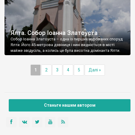
Ялта. Собор Іоанна Златоуста
Собор Іоанна Златоуста – одна із перших мурованих споруд
Ялти. Його 45-метрова дзвіниця і нині видніється в місті
майже звідусіль, а колись це була висотна домінанта Ялти.
1
2
3
4
5
Далі »
Станьте нашим автором