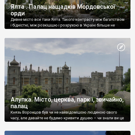
Ялта . Палац нащадків Мордовської
орди
Дивне місто все таки Ялта. Такого контрасту між багатством
і бідністю, між розкішшю і розрухою в Україні більше не
знайдеш.
Алупка. Місто, церква, парк і, звичайно,
палац
Князь Воронцов був чи не найвідомішою людиною свого
часу, але давайте не будемо кривити душею – чи знали ви це
прізвище до відвідин Алупки? Мабуть все таки ні.