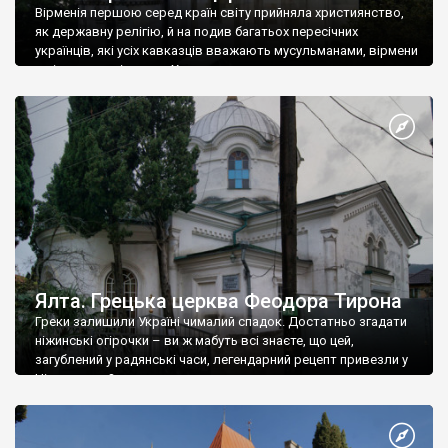
Вірменія першою серед країн світу прийняла християнство,
як державну релігію, й на подив багатьох пересічних
українців, які усіх кавказців вважають мусульманами, вірмени
є відданими вірянами Христа
Ялта. Грецька церква Феодора Тирона
Греки залишили Україні чималий спадок. Достатньо згадати
ніжинські огірочки – ви ж мабуть всі знаєте, що цей,
загублений у радянські часи, легендарний рецепт привезли у
Ніжин греки?