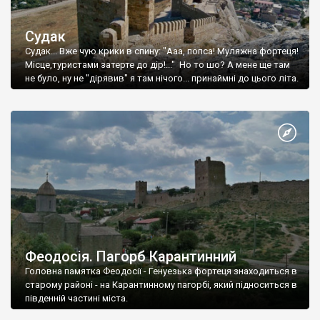
Судак
Судак... Вже чую крики в спину: "Ааа, попса! Муляжна фортеця!
Місце,туристами затерте до дір!..." Но то шо? А мене ще там
не було, ну не "дірявив" я там нічого... принаймні до цього літа.
Феодосія. Пагорб Карантинний
Головна памятка Феодосії - Генуезька фортеця знаходиться в
старому районі - на Карантинному пагорбі, який підноситься в
південній частині міста.