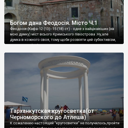
Богом дана Феодосія. Місто Ч.1
Феодосія (Кафа-12 (13) -15 (18) ст) - одне з найцікавіших (на
мою думку) міст всього Кримського півострова .Ну,але
думка в кожного своя, тому щоби розвіяти цей субєктивізм,
запрошую відвідати це
Тарханкутская кругосветка(от
Черноморского до Атлеша)
К сожалению настоящей "кругосветки" не получилось,пройти