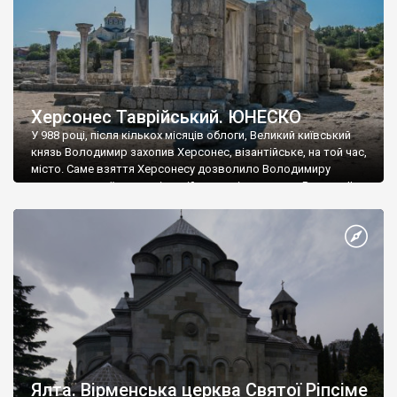
Херсонес Таврійський. ЮНЕСКО
У 988 році, після кількох місяців облоги, Великий київський
князь Володимир захопив Херсонес, візантійське, на той час,
місто. Саме взяття Херсонесу дозволило Володимиру
диктувати свої умови візантійському імператору Василю ІІ, та
одружитися з його дочкою Ганною. Цього ж року, в
Херсонесі Володимир-язичник, став Василем-християнином.
А потім було Хрещення Русі. На честь Херсонесу Таврійського
названо місто […]
Ялта. Вірменська церква Святої Ріпсіме