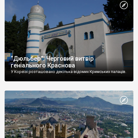
“Дюльбер”. Черговий витвір
геніального Краснова
У Кореїзі розташовано декілька відомих Кримських палаців.