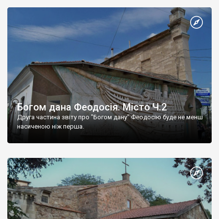
Богом дана Феодосія. Місто Ч.2
Друга частина звіту про "Богом дану" Феодосію буде не менш
насиченою ніж перша.