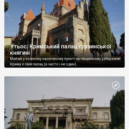
Утьос. Кримський палац грузинської
княгині
Майже у кожному населеному пункті на південному узбережжі
Криму є свій палац (а часто і не один).