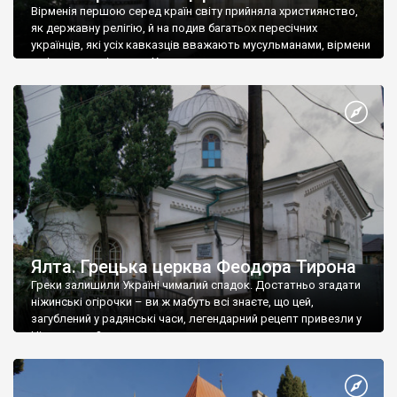
Вірменія першою серед країн світу прийняла християнство,
як державну релігію, й на подив багатьох пересічних
українців, які усіх кавказців вважають мусульманами, вірмени
є відданими вірянами Христа
Ялта. Грецька церква Феодора Тирона
Греки залишили Україні чималий спадок. Достатньо згадати
ніжинські огірочки – ви ж мабуть всі знаєте, що цей,
загублений у радянські часи, легендарний рецепт привезли у
Ніжин греки?