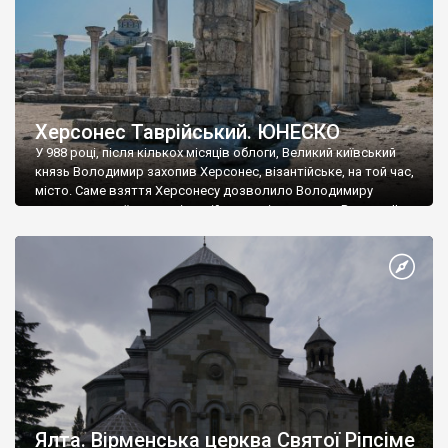
Херсонес Таврійський. ЮНЕСКО
У 988 році, після кількох місяців облоги, Великий київський
князь Володимир захопив Херсонес, візантійське, на той час,
місто. Саме взяття Херсонесу дозволило Володимиру
диктувати свої умови візантійському імператору Василю ІІ, та
одружитися з його дочкою Ганною. Цього ж року, в
Херсонесі Володимир-язичник, став Василем-християнином.
А потім було Хрещення Русі. На честь Херсонесу Таврійського
названо місто […]
Ялта. Вірменська церква Святої Ріпсіме