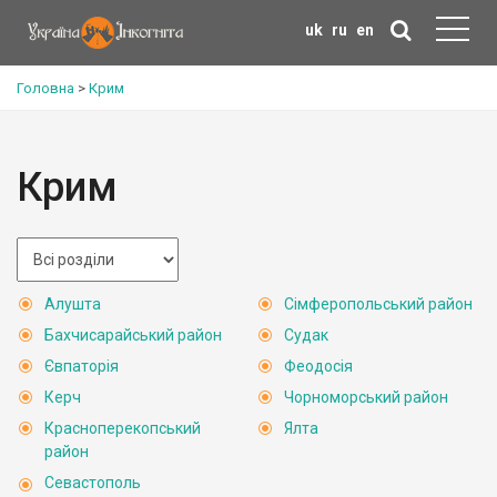
uk
ru
en
Головна
>
Крим
Крим
Алушта
Сімферопольський район
Бахчисарайський район
Судак
Євпаторія
Феодосія
Керч
Чорноморський район
Красноперекопський
Ялта
район
Севастополь