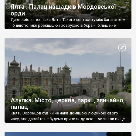
Ялта . Палац нащадків Мордовської
орди
Дивне місто все таки Ялта. Такого контрасту між багатством
і бідністю, між розкішшю і розрухою в Україні більше не
знайдеш.
Алупка. Місто, церква, парк і, звичайно,
палац
Князь Воронцов був чи не найвідомішою людиною свого
часу, але давайте не будемо кривити душею – чи знали ви це
прізвище до відвідин Алупки? Мабуть все таки ні.