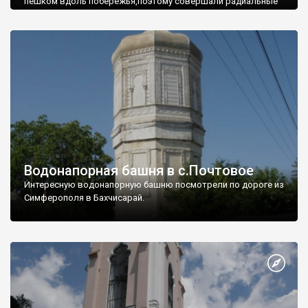
пешком вдоль побережья,поэтому совершали радиальные
вылазки из Оленевки.
Водонапорная башня в с.Почтовое
Интересную водонапорную башню посмотрели по дороге из
Симферополя в Бахчисарай.