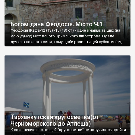
Богом дана Феодосія. Місто Ч.1
Феодосія (Кафа-12 (13) -15 (18) ст) - одне з найцікавіших (на
мою думку) міст всього Кримського півострова .Ну,але
думка в кожного своя, тому щоби розвіяти цей субєктивізм,
запрошую відвідати це
Тарханкутская кругосветка(от
Черноморского до Атлеша)
К сожалению настоящей "кругосветки" не получилось,пройти