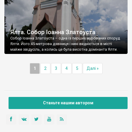
Ялта. Собор Іоанна Златоуста
Собор Іоанна Златоуста – одна із перших мурованих споруд
Ялти. Його 45-метрова дзвіниця і нині видніється в місті
майже звідусіль, а колись це була висотна домінанта Ялти.
1
2
3
4
5
Далі »
Станьте нашим автором