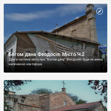
Богом дана Феодосія. Місто Ч.2
Друга частина звіту про "Богом дану" Феодосію буде не менш
насиченою ніж перша.