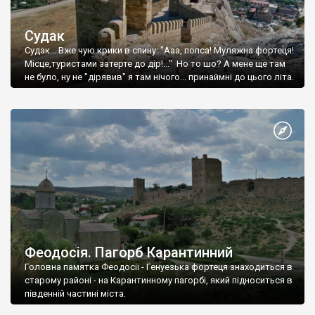
Судак
Судак... Вже чую крики в спину: "Ааа, попса! Муляжна фортеця!
Місце,туристами затерте до дір!..." Но то шо? А мене ще там
не було, ну не "дірявив" я там нічого... принаймні до цього літа.
Феодосія. Пагорб Карантинний
Головна памятка Феодосії - Генуезька фортеця знаходиться в
старому районі - на Карантинному пагорбі, який підноситься в
південній частині міста.