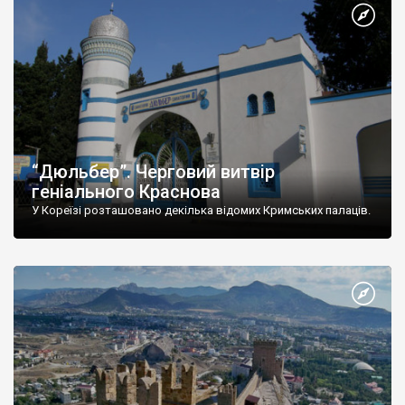
“Дюльбер”. Черговий витвір
геніального Краснова
У Кореїзі розташовано декілька відомих Кримських палаців.