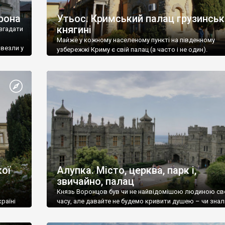
рона
Утьос. Кримський палац грузинськ
княгині
згадати
Майже у кожному населеному пункті на південному
ивезли у
узбережжі Криму є свій палац (а часто і не один).
ої
Алупка. Місто, церква, парк і,
звичайно, палац
Князь Воронцов був чи не найвідомішою людиною св
раїні
часу, але давайте не будемо кривити душею – чи знал
це прізвище до відвідин Алупки? Мабуть все таки ні.