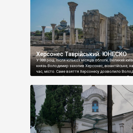
музею «Новгородський музей-заповідник» сотні арт
візантійської доби. Раритети викрадені з фондів об’
культурної спадщини ЮНЕСКО «Херсонеса Таврійсько
Офіційно – на виставку «Золото Візантії», але експер
влада в Україні вважають це лише […]
Херсонес Таврійський. ЮНЕСКО
У 988 році, після кількох місяців облоги, Великий киї
князь Володимир захопив Херсонес, візантійське, на
час, місто. Саме взяття Херсонесу дозволило Воло
диктувати свої умови візантійському імператору Вас
та одружитися з його дочкою Ганною. Цього ж року,
Херсонесі Володимир-язичник, став Василем-
християнином. А потім було Хрещення Русі. На честь
Херсонесу Таврійського названо місто […]