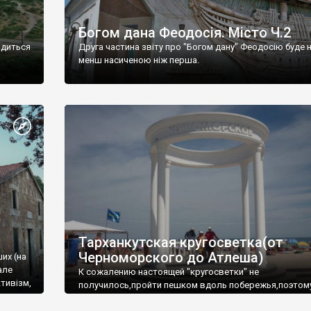
Богом дана Феодосія. Місто Ч.2
одиться
Друга частина звіту про "Богом дану" Феодосію буде 
менш насиченою ніж перша.
Тарханкутская кругосветка(от
Черноморского до Атлеша)
ших (на
але
К сожалению настоящей "кругосветки" не
тивізм,
получилось,пройти пешком вдоль побережья,поэтом
совершали радиальные вылазки из Оленевки.