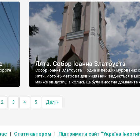
е
Ялта. Собор Іоанна Златоуста
ороге
Собор Іоанна Златоуста – одна із перших мурованих 
Ялти. Його 45-метрова дзвіниця і нині видніється в міс
майже звідусіль, а колись це була висотна домінанта 
2
3
4
5
Далі »
нас
Стати автором
Підтримати сайт “Україна Інкогні