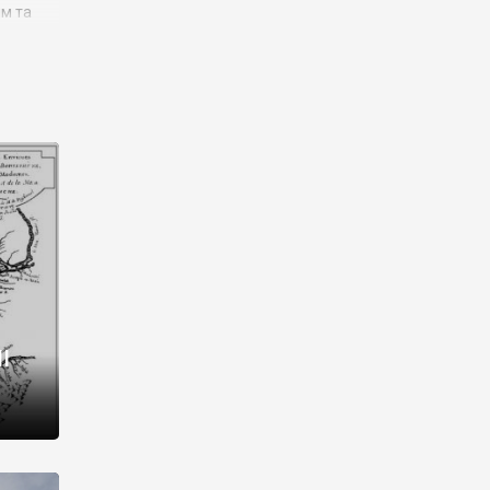
им та
ора і
є
го типу,
ей-
рний
ста:
 райони
від 2
I
і,
рукти,
 котрі