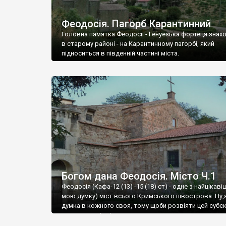
Феодосія. Пагорб Карантинний
Головна памятка Феодосії - Генуезька фортеця знах
в старому районі - на Карантинному пагорбі, який
підноситься в південній частині міста.
Богом дана Феодосія. Місто Ч.1
Феодосія (Кафа-12 (13) -15 (18) ст) - одне з найцікаві
мою думку) міст всього Кримського півострова .Ну,
думка в кожного своя, тому щоби розвіяти цей субєк
запрошую відвідати це