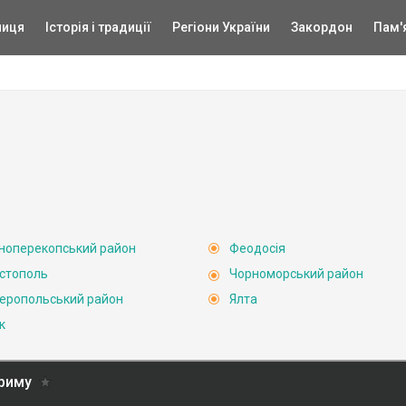
ниця
Історія і традиції
Регіони України
Закордон
Пам'
ноперекопський район
Феодосія
стополь
Чорноморський район
еропольський район
Ялта
к