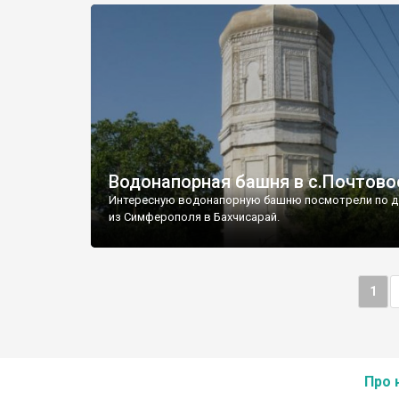
Водонапорная башня в с.Почтово
Интересную водонапорную башню посмотрели по д
из Симферополя в Бахчисарай.
1
Про 