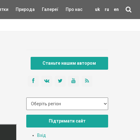
ятки
Природа
Галереї
Про нас
uk
ru
en
Станьте нашим автором
Підтримати сайт
Вхід