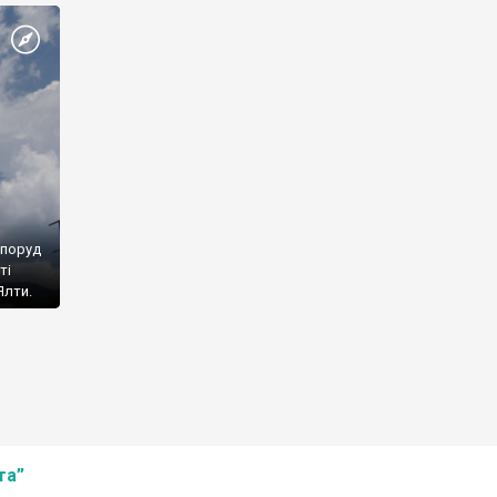
споруд
ті
Ялти.
та”