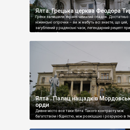
Ялта. Грецька церква Феодора Ти
Греки залишили Україні чималий спадок. Достатньо 
ніжинські огірочки – ви ж мабуть всі знаєте, що цей,
загублений у радянські часи, легендарний рецепт пр
Ніжин греки?
Ялта . Палац нащадків Мордовськ
орди
Дивне місто все таки Ялта. Такого контрасту між
багатством і бідністю, між розкішшю і розрухою в Ук
більше не знайдеш.