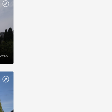
же
нство,