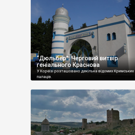
“Дюльбер”. Черговий витвір
геніального Краснова
У Кореїзі розташовано декілька відомих Кримських
палаців.