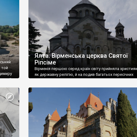
ефактів
називаються «повстяками» (postaki)…” “Вино. Крим
єкту
виробляє відмінне вино і його вдосталь: воно все ду
го».
легке біле і дуже […]
ти та
Ялта. Вірменська церква Святої
Ріпсіме
вський
 той
Вірменія першою серед країн світу прийняла христия
димиру
як державну релігію, й на подив багатьох пересічних
илю ІІ,
українців, які усіх кавказців вважають мусульманами,
 в
вірмени є відданими вірянами Христа