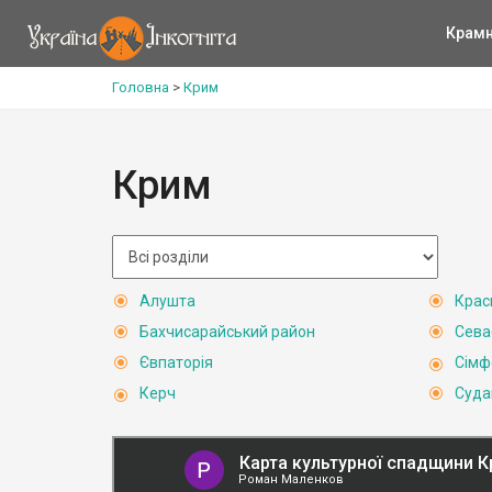
Крам
Головна
>
Крим
Крим
Алушта
Крас
Бахчисарайський район
Сева
Євпаторія
Сімф
Керч
Суда