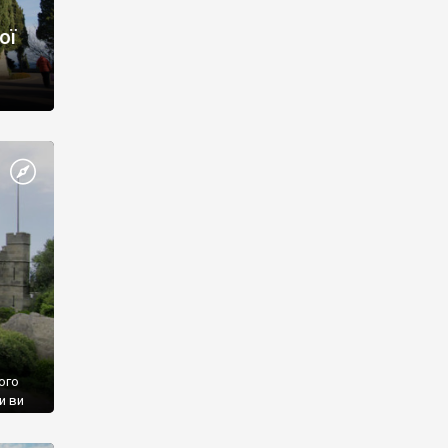
ої
ого
и ви