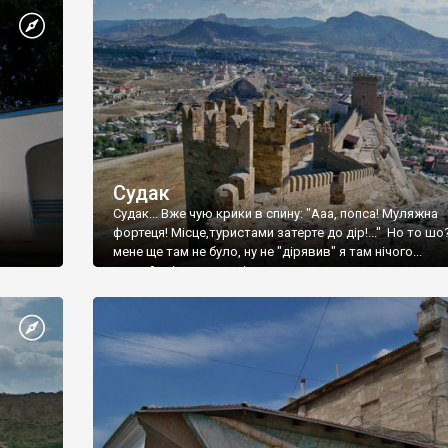
Судак
Судак... Вже чую крики в спину: "Ааа, попса! Муляжна
фортеця! Місце,туристами затерте до дір!..." Но то шо
мене ще там не було, ну не "дірявив" я там нічого...
принаймні до цього літа.