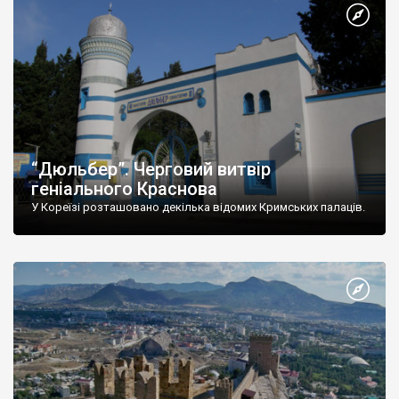
“Дюльбер”. Черговий витвір
геніального Краснова
У Кореїзі розташовано декілька відомих Кримських палаців.