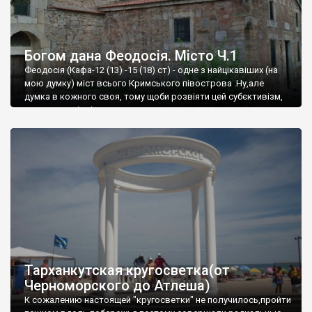
Богом дана Феодосія. Місто Ч.1
Феодосія (Кафа-12 (13) -15 (18) ст) - одне з найцікавіших (на
мою думку) міст всього Кримського півострова .Ну,але
думка в кожного своя, тому щоби розвіяти цей субєктивізм,
запрошую відвідати це
Тарханкутская кругосветка(от
Черноморского до Атлеша)
К сожалению настоящей "кругосветки" не получилось,пройти