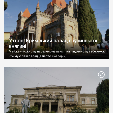
Утьос. Кримський палац грузинської
княгині
Майже у кожному населеному пункті на південному узбережжі
Криму є свій палац (а часто і не один).