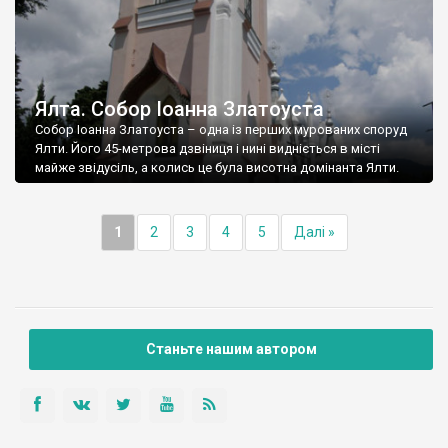
Ялта. Собор Іоанна Златоуста
Собор Іоанна Златоуста – одна із перших мурованих споруд
Ялти. Його 45-метрова дзвіниця і нині видніється в місті
майже звідусіль, а колись це була висотна домінанта Ялти.
1
2
3
4
5
Далі »
Станьте нашим автором