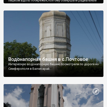
пешком вдоль побережья,поэтому совершали радиальные
вылазки из Оленевки.
Водонапорная башня в с.Почтовое
Интересную водонапорную башню посмотрели по дороге из
Симферополя в Бахчисарай.