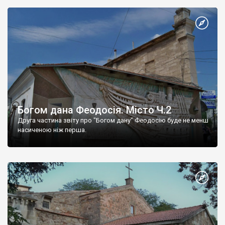
Богом дана Феодосія. Місто Ч.2
Друга частина звіту про "Богом дану" Феодосію буде не менш
насиченою ніж перша.