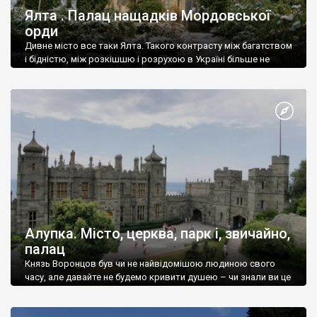
Ялта . Палац нащадків Мордовської
орди
Дивне місто все таки Ялта. Такого контрасту між багатством
і бідністю, між розкішшю і розрухою в Україні більше не
знайдеш.
Алупка. Місто, церква, парк і, звичайно,
палац
Князь Воронцов був чи не найвідомішою людиною свого
часу, але давайте не будемо кривити душею – чи знали ви це
прізвище до відвідин Алупки? Мабуть все таки ні.