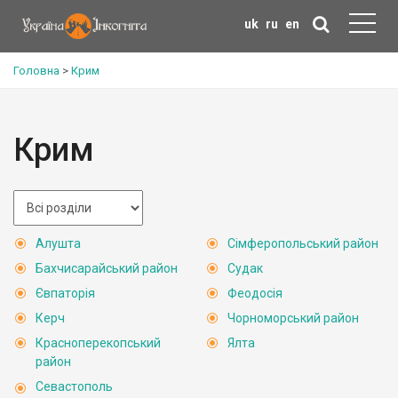
uk
ru
en
Головна
>
Крим
Крим
Алушта
Сімферопольський район
Бахчисарайський район
Судак
Євпаторія
Феодосія
Керч
Чорноморський район
Красноперекопський
Ялта
район
Севастополь