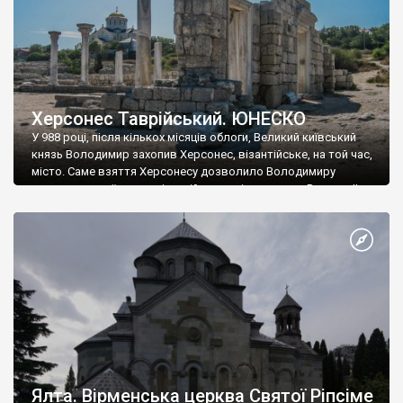
Херсонес Таврійський. ЮНЕСКО
У 988 році, після кількох місяців облоги, Великий київський
князь Володимир захопив Херсонес, візантійське, на той час,
місто. Саме взяття Херсонесу дозволило Володимиру
диктувати свої умови візантійському імператору Василю ІІ, та
одружитися з його дочкою Ганною. Цього ж року, в
Херсонесі Володимир-язичник, став Василем-християнином.
А потім було Хрещення Русі. На честь Херсонесу Таврійського
названо місто […]
Ялта. Вірменська церква Святої Ріпсіме