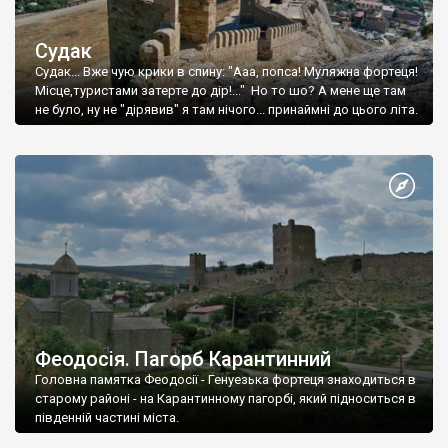
Судак
Судак... Вже чую крики в спину: "Ааа, попса! Муляжна фортеця!
Місце,туристами затерте до дір!..." Но то шо? А мене ще там
не було, ну не "дірявив" я там нічого... принаймні до цього літа.
Феодосія. Пагорб Карантинний
Головна памятка Феодосії - Генуезька фортеця знаходиться в
старому районі - на Карантинному пагорбі, який підноситься в
південній частині міста.