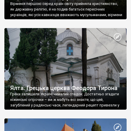
Вірменія першою серед країн світу прийняла християнство,
як державну релігію, й на подив багатьох пересічних
українців, які усіх кавказців вважають мусульманами, вірмени
є відданими вірянами Христа
Ялта. Грецька церква Феодора Тирона
Греки залишили Україні чималий спадок. Достатньо згадати
ніжинські огірочки – ви ж мабуть всі знаєте, що цей,
загублений у радянські часи, легендарний рецепт привезли у
Ніжин греки?