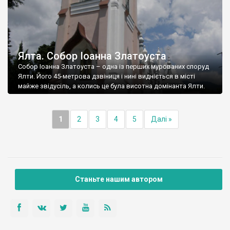
Ялта. Собор Іоанна Златоуста
Собор Іоанна Златоуста – одна із перших мурованих споруд
Ялти. Його 45-метрова дзвіниця і нині видніється в місті
майже звідусіль, а колись це була висотна домінанта Ялти.
1
2
3
4
5
Далі »
Станьте нашим автором