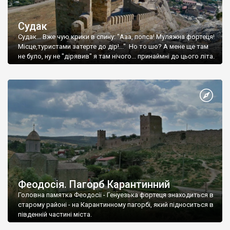
Судак
Судак... Вже чую крики в спину: "Ааа, попса! Муляжна фортеця!
Місце,туристами затерте до дір!..." Но то шо? А мене ще там
не було, ну не "дірявив" я там нічого... принаймні до цього літа.
Феодосія. Пагорб Карантинний
Головна памятка Феодосії - Генуезька фортеця знаходиться в
старому районі - на Карантинному пагорбі, який підноситься в
південній частині міста.