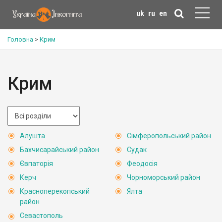
uk
ru
en
Головна
>
Крим
Крим
Алушта
Сімферопольський район
Бахчисарайський район
Судак
Євпаторія
Феодосія
Керч
Чорноморський район
Красноперекопський
Ялта
район
Севастополь