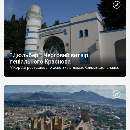
“Дюльбер”. Черговий витвір
геніального Краснова
У Кореїзі розташовано декілька відомих Кримських палаців.