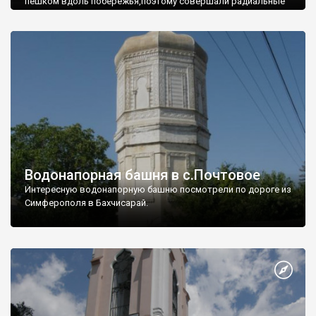
пешком вдоль побережья,поэтому совершали радиальные
вылазки из Оленевки.
Водонапорная башня в с.Почтовое
Интересную водонапорную башню посмотрели по дороге из
Симферополя в Бахчисарай.