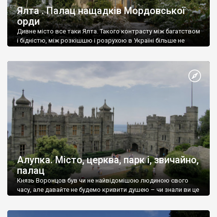
Ялта . Палац нащадків Мордовської
орди
Дивне місто все таки Ялта. Такого контрасту між багатством
і бідністю, між розкішшю і розрухою в Україні більше не
знайдеш.
Алупка. Місто, церква, парк і, звичайно,
палац
Князь Воронцов був чи не найвідомішою людиною свого
часу, але давайте не будемо кривити душею – чи знали ви це
прізвище до відвідин Алупки? Мабуть все таки ні.