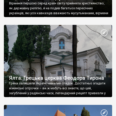
Вірменія першою серед країн світу прийняла християнство,
як державну релігію, й на подив багатьох пересічних
українців, які усіх кавказців вважають мусульманами, вірмени
є відданими вірянами Христа
Ялта. Грецька церква Феодора Тирона
Греки залишили Україні чималий спадок. Достатньо згадати
ніжинські огірочки – ви ж мабуть всі знаєте, що цей,
загублений у радянські часи, легендарний рецепт привезли у
Ніжин греки?