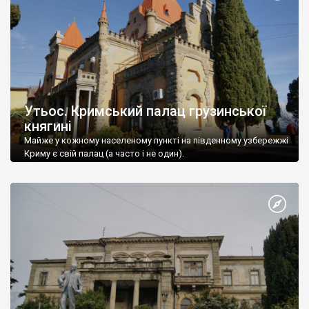
Утьос. Кримський палац грузинської
княгині
Майже у кожному населеному пункті на південному узбережжі
Криму є свій палац (а часто і не один).