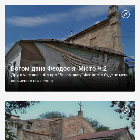
Богом дана Феодосія. Місто Ч.2
Друга частина звіту про "Богом дану" Феодосію буде не менш
насиченою ніж перша.