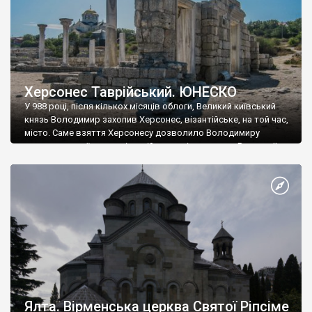
Херсонес Таврійський. ЮНЕСКО
У 988 році, після кількох місяців облоги, Великий київський
князь Володимир захопив Херсонес, візантійське, на той час,
місто. Саме взяття Херсонесу дозволило Володимиру
диктувати свої умови візантійському імператору Василю ІІ, та
одружитися з його дочкою Ганною. Цього ж року, в
Херсонесі Володимир-язичник, став Василем-християнином.
А потім було Хрещення Русі. На честь Херсонесу Таврійського
названо місто […]
Ялта. Вірменська церква Святої Ріпсіме