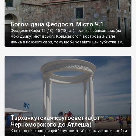
Богом дана Феодосія. Місто Ч.1
Феодосія (Кафа-12 (13) -15 (18) ст) - одне з найцікавіших (на
мою думку) міст всього Кримського півострова .Ну,але
думка в кожного своя, тому щоби розвіяти цей субєктивізм,
запрошую відвідати це
Тарханкутская кругосветка(от
Черноморского до Атлеша)
К сожалению настоящей "кругосветки" не получилось,пройти