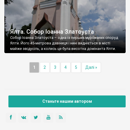
Ялта. Собор Іоанна Златоуста
Собор Іоанна Златоуста – одна із перших мурованих споруд
Ялти. Його 45-метрова дзвіниця і нині видніється в місті
майже звідусіль, а колись це була висотна домінанта Ялти.
1
2
3
4
5
Далі »
Станьте нашим автором