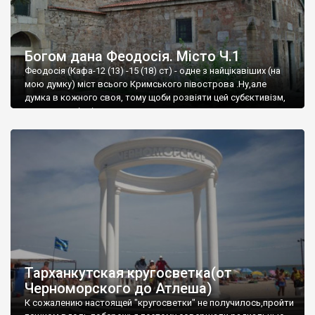
Богом дана Феодосія. Місто Ч.1
Феодосія (Кафа-12 (13) -15 (18) ст) - одне з найцікавіших (на
мою думку) міст всього Кримського півострова .Ну,але
думка в кожного своя, тому щоби розвіяти цей субєктивізм,
запрошую відвідати це
Тарханкутская кругосветка(от
Черноморского до Атлеша)
К сожалению настоящей "кругосветки" не получилось,пройти