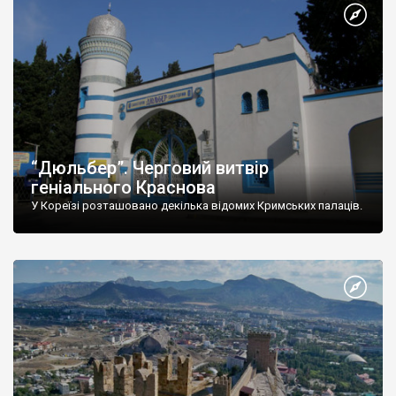
“Дюльбер”. Черговий витвір
геніального Краснова
У Кореїзі розташовано декілька відомих Кримських палаців.