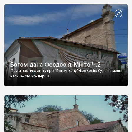
Богом дана Феодосія. Місто Ч.2
Друга частина звіту про "Богом дану" Феодосію буде не менш
насиченою ніж перша.