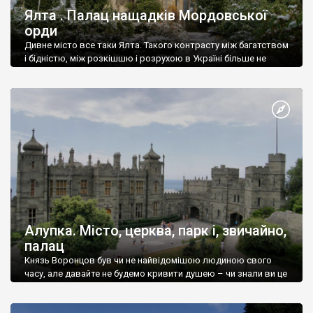
Ялта . Палац нащадків Мордовської
орди
Дивне місто все таки Ялта. Такого контрасту між багатством
і бідністю, між розкішшю і розрухою в Україні більше не
знайдеш.
Алупка. Місто, церква, парк і, звичайно,
палац
Князь Воронцов був чи не найвідомішою людиною свого
часу, але давайте не будемо кривити душею – чи знали ви це
прізвище до відвідин Алупки? Мабуть все таки ні.