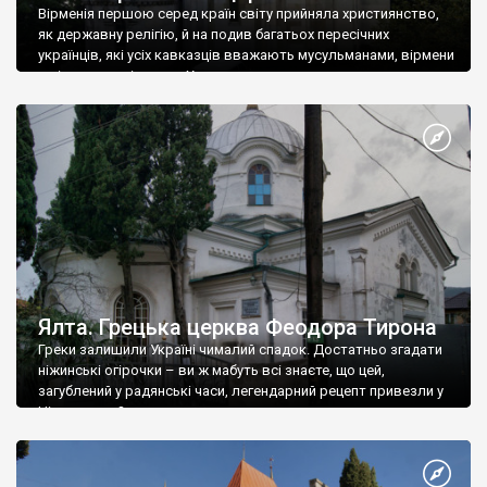
Вірменія першою серед країн світу прийняла християнство,
як державну релігію, й на подив багатьох пересічних
українців, які усіх кавказців вважають мусульманами, вірмени
є відданими вірянами Христа
Ялта. Грецька церква Феодора Тирона
Греки залишили Україні чималий спадок. Достатньо згадати
ніжинські огірочки – ви ж мабуть всі знаєте, що цей,
загублений у радянські часи, легендарний рецепт привезли у
Ніжин греки?