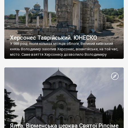
Херсонес Таврійський. ЮНЕСКО
У 988 році, після кількох місяців облоги, Великий київський
князь Володимир захопив Херсонес, візантійське, на той час,
місто. Саме взяття Херсонесу дозволило Володимиру
диктувати свої умови візантійському імператору Василю ІІ, та
одружитися з його дочкою Ганною. Цього ж року, в
Херсонесі Володимир-язичник, став Василем-християнином.
А потім було Хрещення Русі. На честь Херсонесу Таврійського
названо місто […]
Ялта. Вірменська церква Святої Ріпсіме