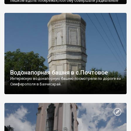
пешком вдоль побережья,поэтому совершали радиальные
вылазки из Оленевки.
Водонапорная башня в с.Почтовое
Интересную водонапорную башню посмотрели по дороге из
Симферополя в Бахчисарай.