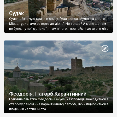
Судак
Судак... Вже чую крики в спину: "Ааа, попса! Муляжна фортеця!
Місце,туристами затерте до дір!..." Но то шо? А мене ще там
не було, ну не "дірявив" я там нічого... принаймні до цього літа.
Феодосія. Пагорб Карантинний
Головна памятка Феодосії - Генуезька фортеця знаходиться в
старому районі - на Карантинному пагорбі, який підноситься в
південній частині міста.