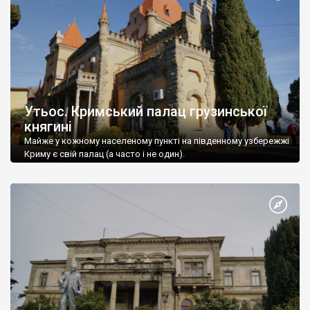
Утьос. Кримський палац грузинської
княгині
Майже у кожному населеному пункті на південному узбережжі
Криму є свій палац (а часто і не один).