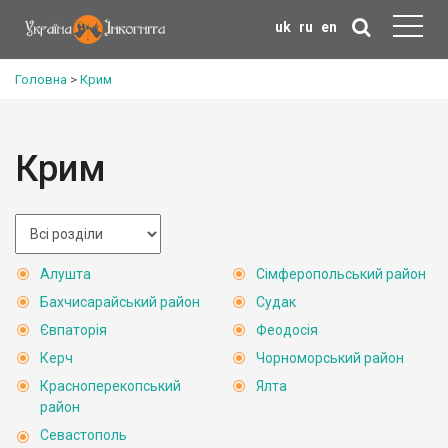
uk
ru
en
Головна
>
Крим
Крим
Алушта
Сімферопольський район
Бахчисарайський район
Судак
Євпаторія
Феодосія
Керч
Чорноморський район
Красноперекопський
Ялта
район
Севастополь