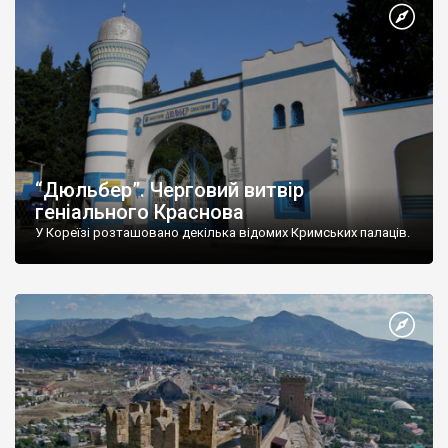
“Дюльбер”. Черговий витвір
геніального Краснова
У Кореїзі розташовано декілька відомих Кримських палаців.