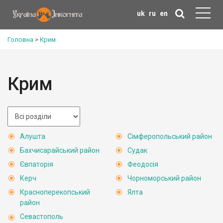
uk
ru
en
Головна
>
Крим
Крим
Алушта
Сімферопольський район
Бахчисарайський район
Судак
Євпаторія
Феодосія
Керч
Чорноморський район
Красноперекопський
Ялта
район
Севастополь