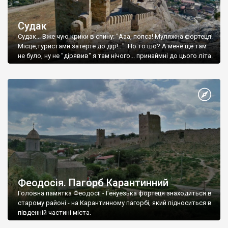
Судак
Судак... Вже чую крики в спину: "Ааа, попса! Муляжна фортеця!
Місце,туристами затерте до дір!..." Но то шо? А мене ще там
не було, ну не "дірявив" я там нічого... принаймні до цього літа.
Феодосія. Пагорб Карантинний
Головна памятка Феодосії - Генуезька фортеця знаходиться в
старому районі - на Карантинному пагорбі, який підноситься в
південній частині міста.