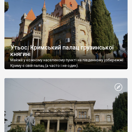
Утьос. Кримський палац грузинської
княгині
Майже у кожному населеному пункті на південному узбережжі
Криму є свій палац (а часто і не один).