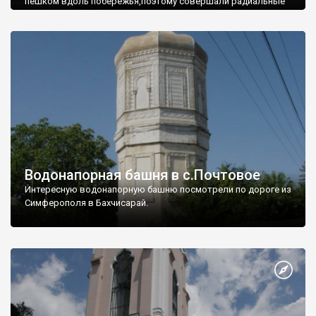
пешком вдоль побережья,поэтому совершали радиальные
вылазки из Оленевки.
Водонапорная башня в с.Почтовое
Интересную водонапорную башню посмотрели по дороге из
Симферополя в Бахчисарай.