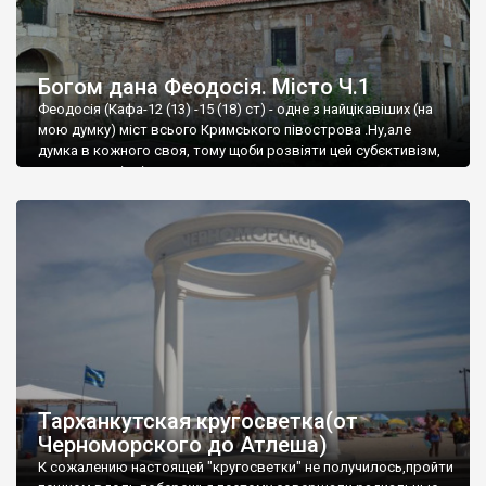
Богом дана Феодосія. Місто Ч.1
Феодосія (Кафа-12 (13) -15 (18) ст) - одне з найцікавіших (на
мою думку) міст всього Кримського півострова .Ну,але
думка в кожного своя, тому щоби розвіяти цей субєктивізм,
запрошую відвідати це
Тарханкутская кругосветка(от
Черноморского до Атлеша)
К сожалению настоящей "кругосветки" не получилось,пройти