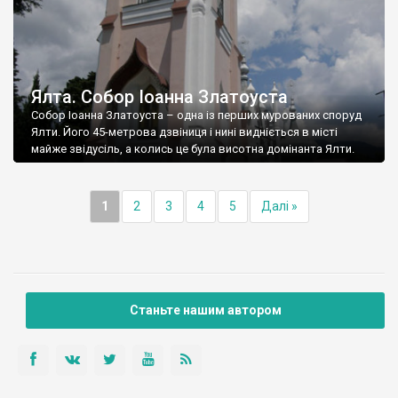
Ялта. Собор Іоанна Златоуста
Собор Іоанна Златоуста – одна із перших мурованих споруд
Ялти. Його 45-метрова дзвіниця і нині видніється в місті
майже звідусіль, а колись це була висотна домінанта Ялти.
1
2
3
4
5
Далі »
Станьте нашим автором