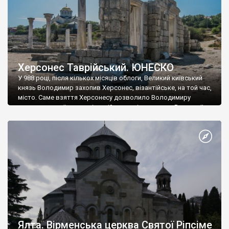
Херсонес Таврійський. ЮНЕСКО
У 988 році, після кількох місяців облоги, Великий київський
князь Володимир захопив Херсонес, візантійське, на той час,
місто. Саме взяття Херсонесу дозволило Володимиру
диктувати свої умови візантійському імператору Василю ІІ, та
одружитися з його дочкою Ганною. Цього ж року, в
Херсонесі Володимир-язичник, став Василем-християнином.
А потім було Хрещення Русі. На честь Херсонесу Таврійського
названо місто […]
Ялта. Вірменська церква Святої Ріпсіме