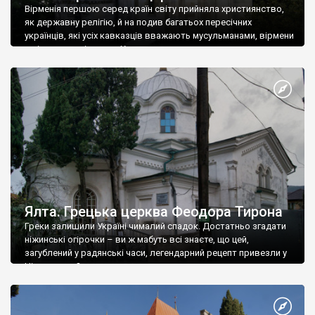
Вірменія першою серед країн світу прийняла християнство,
як державну релігію, й на подив багатьох пересічних
українців, які усіх кавказців вважають мусульманами, вірмени
є відданими вірянами Христа
Ялта. Грецька церква Феодора Тирона
Греки залишили Україні чималий спадок. Достатньо згадати
ніжинські огірочки – ви ж мабуть всі знаєте, що цей,
загублений у радянські часи, легендарний рецепт привезли у
Ніжин греки?