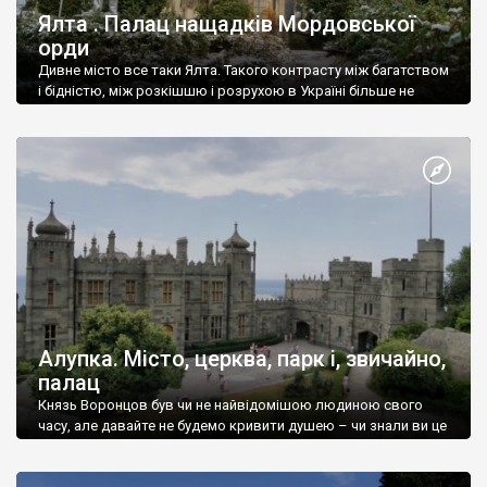
Ялта . Палац нащадків Мордовської
орди
Дивне місто все таки Ялта. Такого контрасту між багатством
і бідністю, між розкішшю і розрухою в Україні більше не
знайдеш.
Алупка. Місто, церква, парк і, звичайно,
палац
Князь Воронцов був чи не найвідомішою людиною свого
часу, але давайте не будемо кривити душею – чи знали ви це
прізвище до відвідин Алупки? Мабуть все таки ні.