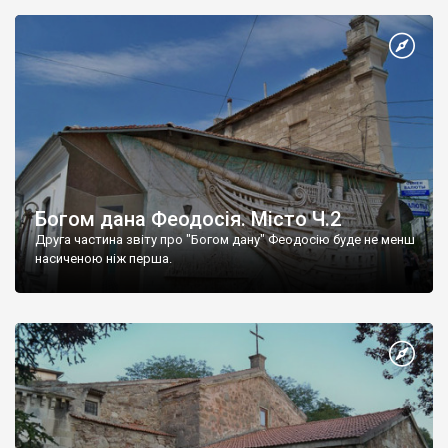
Богом дана Феодосія. Місто Ч.2
Друга частина звіту про "Богом дану" Феодосію буде не менш
насиченою ніж перша.