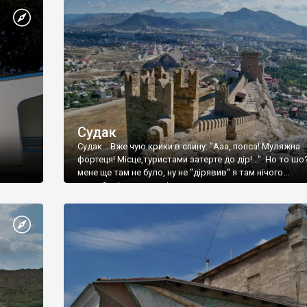
Судак
Судак... Вже чую крики в спину: "Ааа, попса! Муляжна
фортеця! Місце,туристами затерте до дір!..." Но то шо
мене ще там не було, ну не "дірявив" я там нічого...
принаймні до цього літа.