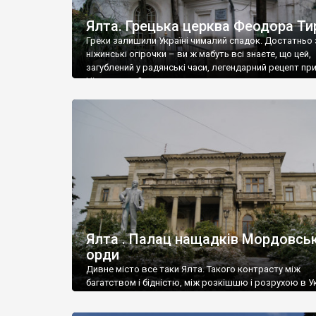
Ялта. Грецька церква Феодора Ти
Греки залишили Україні чималий спадок. Достатньо 
ніжинські огірочки – ви ж мабуть всі знаєте, що цей,
загублений у радянські часи, легендарний рецепт пр
Ніжин греки?
Ялта . Палац нащадків Мордовськ
орди
Дивне місто все таки Ялта. Такого контрасту між
багатством і бідністю, між розкішшю і розрухою в Ук
більше не знайдеш.