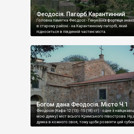
Феодосія. Пагорб Карантинний
Головна памятка Феодосії - Генуезька фортеця знах
в старому районі - на Карантинному пагорбі, який
підноситься в південній частині міста.
Богом дана Феодосія. Місто Ч.1
Феодосія (Кафа-12 (13) -15 (18) ст) - одне з найцікаві
мою думку) міст всього Кримського півострова .Ну,
думка в кожного своя, тому щоби розвіяти цей субєк
запрошую відвідати це