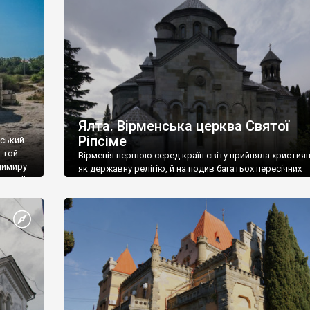
ефактів
називаються «повстяками» (postaki)…” “Вино. Крим
єкту
виробляє відмінне вино і його вдосталь: воно все ду
го».
легке біле і дуже […]
ти та
Ялта. Вірменська церква Святої
Ріпсіме
вський
 той
Вірменія першою серед країн світу прийняла христия
димиру
як державну релігію, й на подив багатьох пересічних
илю ІІ,
українців, які усіх кавказців вважають мусульманами,
 в
вірмени є відданими вірянами Христа