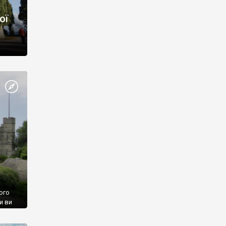
ої
ого
и ви