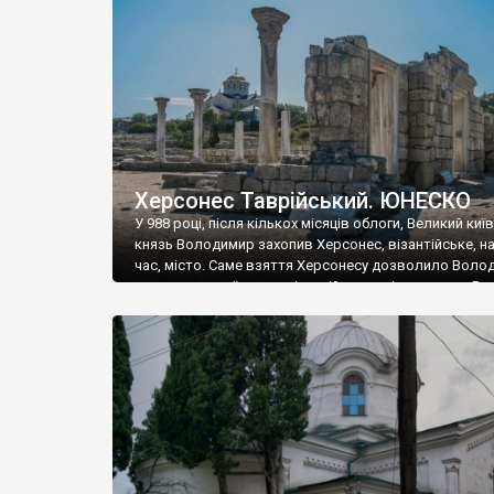
музею «Новгородський музей-заповідник» сотні арт
візантійської доби. Раритети викрадені з фондів об’
культурної спадщини ЮНЕСКО «Херсонеса Таврійсько
Офіційно – на виставку «Золото Візантії», але експер
влада в Україні вважають це лише […]
Херсонес Таврійський. ЮНЕСКО
У 988 році, після кількох місяців облоги, Великий киї
князь Володимир захопив Херсонес, візантійське, на
час, місто. Саме взяття Херсонесу дозволило Воло
диктувати свої умови візантійському імператору Вас
та одружитися з його дочкою Ганною. Цього ж року,
Херсонесі Володимир-язичник, став Василем-
християнином. А потім було Хрещення Русі. На честь
Херсонесу Таврійського названо місто […]