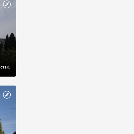
же
нство,