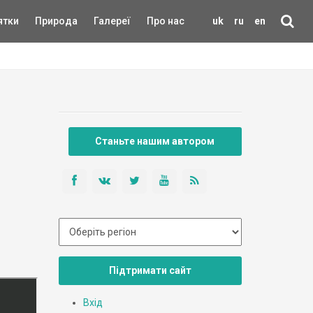
ятки
Природа
Галереї
Про нас
uk
ru
en
Станьте нашим автором
Підтримати сайт
Вхід