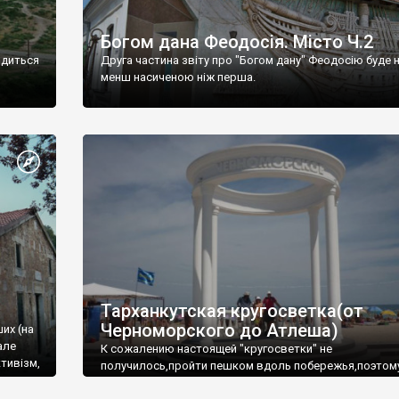
Богом дана Феодосія. Місто Ч.2
одиться
Друга частина звіту про "Богом дану" Феодосію буде 
менш насиченою ніж перша.
Тарханкутская кругосветка(от
Черноморского до Атлеша)
ших (на
але
К сожалению настоящей "кругосветки" не
тивізм,
получилось,пройти пешком вдоль побережья,поэтом
совершали радиальные вылазки из Оленевки.