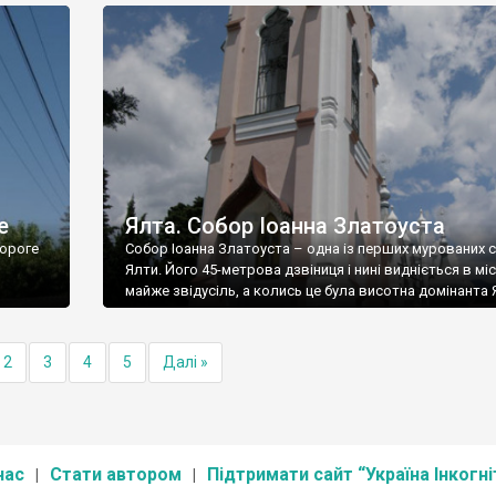
е
Ялта. Собор Іоанна Златоуста
ороге
Собор Іоанна Златоуста – одна із перших мурованих 
Ялти. Його 45-метрова дзвіниця і нині видніється в міс
майже звідусіль, а колись це була висотна домінанта 
2
3
4
5
Далі »
нас
Стати автором
Підтримати сайт “Україна Інкогні