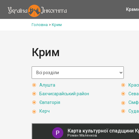
Крам
Головна
>
Крим
Крим
Алушта
Крас
Бахчисарайський район
Сева
Євпаторія
Сімф
Керч
Суда