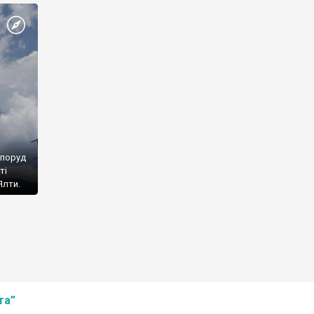
споруд
ті
Ялти.
та”