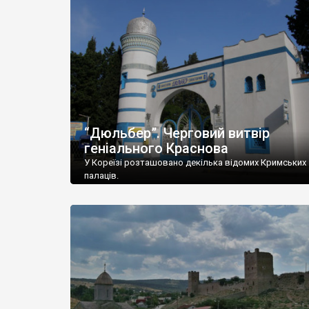
“Дюльбер”. Черговий витвір
геніального Краснова
У Кореїзі розташовано декілька відомих Кримських
палаців.