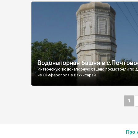
Водонапорная башня в с.Почтово
Интересную водонапорную башню посмотрели по д
из Симферополя в Бахчисарай.
1
Про 