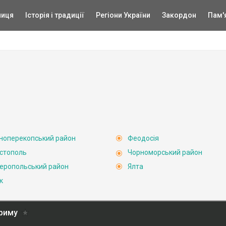
ниця
Історія і традиції
Регіони України
Закордон
Пам'
ноперекопський район
Феодосія
стополь
Чорноморський район
еропольський район
Ялта
к