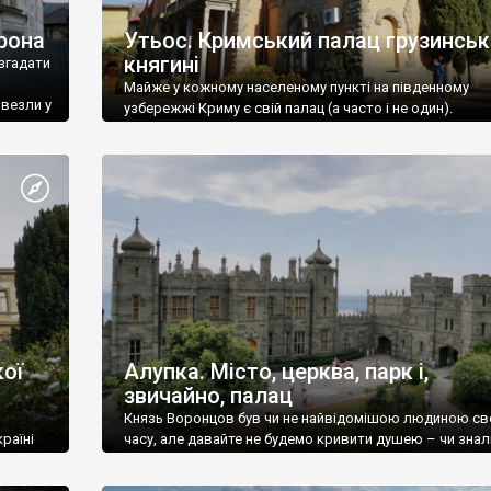
рона
Утьос. Кримський палац грузинськ
княгині
згадати
Майже у кожному населеному пункті на південному
ивезли у
узбережжі Криму є свій палац (а часто і не один).
ої
Алупка. Місто, церква, парк і,
звичайно, палац
Князь Воронцов був чи не найвідомішою людиною св
раїні
часу, але давайте не будемо кривити душею – чи знал
це прізвище до відвідин Алупки? Мабуть все таки ні.