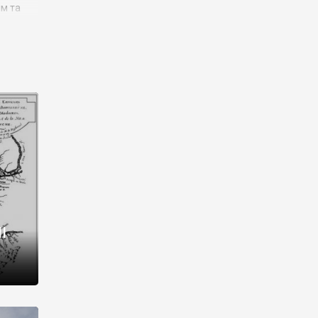
им та
ора і
є
го типу,
ей-
рний
ста:
 райони
від 2
I
і,
рукти,
 котрі