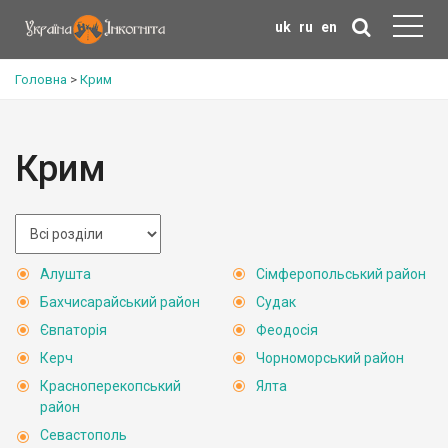
uk
ru
en
Головна
>
Крим
Крим
Алушта
Сімферопольський район
Бахчисарайський район
Судак
Євпаторія
Феодосія
Керч
Чорноморський район
Красноперекопський
Ялта
район
Севастополь