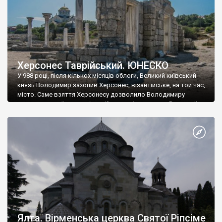
Херсонес Таврійський. ЮНЕСКО
У 988 році, після кількох місяців облоги, Великий київський
князь Володимир захопив Херсонес, візантійське, на той час,
місто. Саме взяття Херсонесу дозволило Володимиру
диктувати свої умови візантійському імператору Василю ІІ, та
одружитися з його дочкою Ганною. Цього ж року, в
Херсонесі Володимир-язичник, став Василем-християнином.
А потім було Хрещення Русі. На честь Херсонесу Таврійського
названо місто […]
Ялта. Вірменська церква Святої Ріпсіме