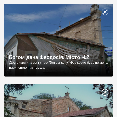
Богом дана Феодосія. Місто Ч.2
Друга частина звіту про "Богом дану" Феодосію буде не менш
насиченою ніж перша.