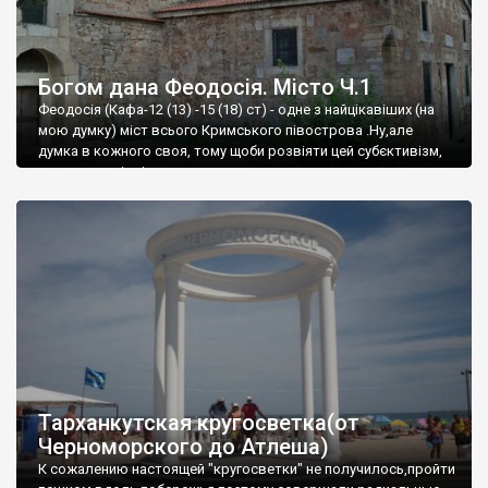
Богом дана Феодосія. Місто Ч.1
Феодосія (Кафа-12 (13) -15 (18) ст) - одне з найцікавіших (на
мою думку) міст всього Кримського півострова .Ну,але
думка в кожного своя, тому щоби розвіяти цей субєктивізм,
запрошую відвідати це
Тарханкутская кругосветка(от
Черноморского до Атлеша)
К сожалению настоящей "кругосветки" не получилось,пройти