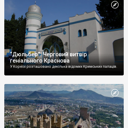
“Дюльбер”. Черговий витвір
геніального Краснова
У Кореїзі розташовано декілька відомих Кримських палаців.