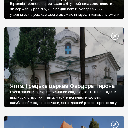
Вірменія першою серед країн світу прийняла християнство,
як державну релігію, й на подив багатьох пересічних
українців, які усіх кавказців вважають мусульманами, вірмени
є відданими вірянами Христа
Ялта. Грецька церква Феодора Тирона
Греки залишили Україні чималий спадок. Достатньо згадати
ніжинські огірочки – ви ж мабуть всі знаєте, що цей,
загублений у радянські часи, легендарний рецепт привезли у
Ніжин греки?