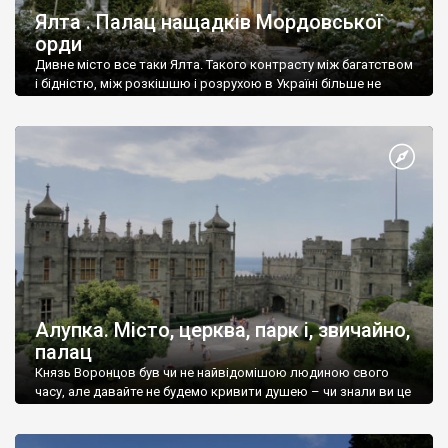
Ялта . Палац нащадків Мордовської
орди
Дивне місто все таки Ялта. Такого контрасту між багатством
і бідністю, між розкішшю і розрухою в Україні більше не
знайдеш.
Алупка. Місто, церква, парк і, звичайно,
палац
Князь Воронцов був чи не найвідомішою людиною свого
часу, але давайте не будемо кривити душею – чи знали ви це
прізвище до відвідин Алупки? Мабуть все таки ні.