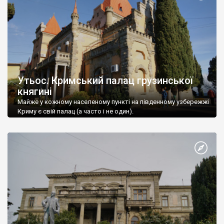
Утьос. Кримський палац грузинської
княгині
Майже у кожному населеному пункті на південному узбережжі
Криму є свій палац (а часто і не один).