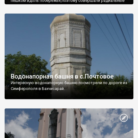
пешком вдоль побережья,поэтому совершали радиальные
вылазки из Оленевки.
Водонапорная башня в с.Почтовое
Интересную водонапорную башню посмотрели по дороге из
Симферополя в Бахчисарай.