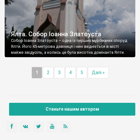
Ялта. Собор Іоанна Златоуста
Собор Іоанна Златоуста – одна із перших мурованих споруд
Ялти. Його 45-метрова дзвіниця і нині видніється в місті
майже звідусіль, а колись це була висотна домінанта Ялти.
1
2
3
4
5
Далі »
Станьте нашим автором