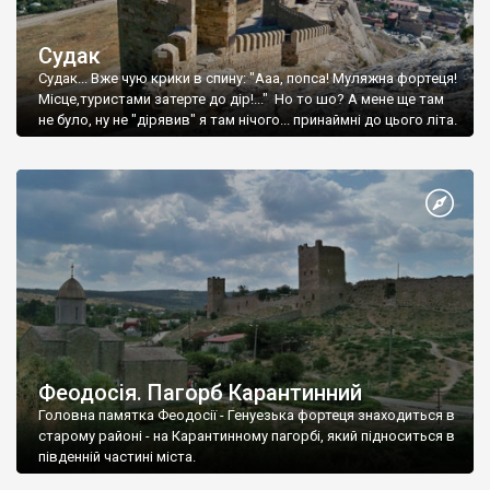
Судак
Судак... Вже чую крики в спину: "Ааа, попса! Муляжна фортеця!
Місце,туристами затерте до дір!..." Но то шо? А мене ще там
не було, ну не "дірявив" я там нічого... принаймні до цього літа.
Феодосія. Пагорб Карантинний
Головна памятка Феодосії - Генуезька фортеця знаходиться в
старому районі - на Карантинному пагорбі, який підноситься в
південній частині міста.