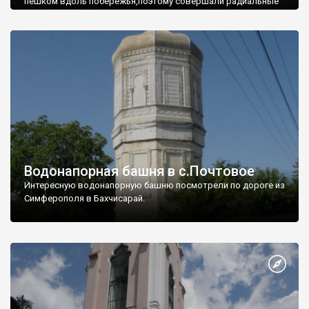
пешком вдоль побережья,поэтому совершали радиальные
вылазки из Оленевки.
Водонапорная башня в с.Почтовое
Интересную водонапорную башню посмотрели по дороге из
Симферополя в Бахчисарай.