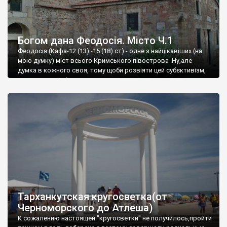
Богом дана Феодосія. Місто Ч.1
Феодосія (Кафа-12 (13) -15 (18) ст) - одне з найцікавіших (на
мою думку) міст всього Кримського півострова .Ну,але
думка в кожного своя, тому щоби розвіяти цей субєктивізм,
запрошую відвідати це
Тарханкутская кругосветка(от
Черноморского до Атлеша)
К сожалению настоящей "кругосветки" не получилось,пройти