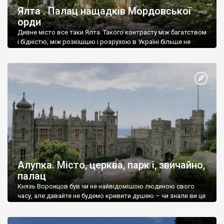
Ялта . Палац нащадків Мордовської
орди
Дивне місто все таки Ялта. Такого контрасту між багатством
і бідністю, між розкішшю і розрухою в Україні більше не
знайдеш.
Алупка. Місто, церква, парк і, звичайно,
палац
Князь Воронцов був чи не найвідомішою людиною свого
часу, але давайте не будемо кривити душею – чи знали ви це
прізвище до відвідин Алупки? Мабуть все таки ні.