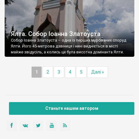
Ялта. Собор Іоанна Златоуста
Собор Іоанна Златоуста – одна із перших мурованих споруд
Ялти. Його 45-метрова дзвіниця і нині видніється в місті
майже звідусіль, а колись це була висотна домінанта Ялти.
1
2
3
4
5
Далі »
Станьте нашим автором