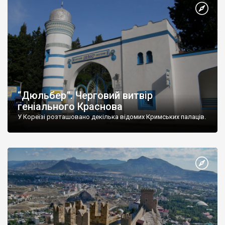
“Дюльбер”. Черговий витвір
геніального Краснова
У Кореїзі розташовано декілька відомих Кримських палаців.