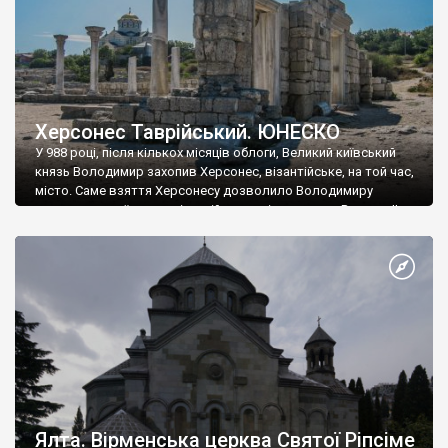
Херсонес Таврійський. ЮНЕСКО
У 988 році, після кількох місяців облоги, Великий київський
князь Володимир захопив Херсонес, візантійське, на той час,
місто. Саме взяття Херсонесу дозволило Володимиру
диктувати свої умови візантійському імператору Василю ІІ, та
одружитися з його дочкою Ганною. Цього ж року, в
Херсонесі Володимир-язичник, став Василем-християнином.
А потім було Хрещення Русі. На честь Херсонесу Таврійського
названо місто […]
Ялта. Вірменська церква Святої Ріпсіме