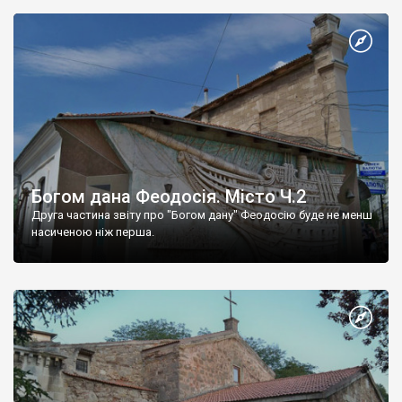
Богом дана Феодосія. Місто Ч.2
Друга частина звіту про "Богом дану" Феодосію буде не менш
насиченою ніж перша.