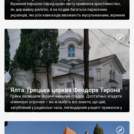
Вірменія першою серед країн світу прийняла християнство,
як державну релігію, й на подив багатьох пересічних
українців, які усіх кавказців вважають мусульманами, вірмени
є відданими вірянами Христа
Ялта. Грецька церква Феодора Тирона
Греки залишили Україні чималий спадок. Достатньо згадати
ніжинські огірочки – ви ж мабуть всі знаєте, що цей,
загублений у радянські часи, легендарний рецепт привезли у
Ніжин греки?