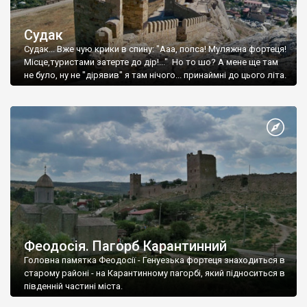
Судак
Судак... Вже чую крики в спину: "Ааа, попса! Муляжна фортеця!
Місце,туристами затерте до дір!..." Но то шо? А мене ще там
не було, ну не "дірявив" я там нічого... принаймні до цього літа.
Феодосія. Пагорб Карантинний
Головна памятка Феодосії - Генуезька фортеця знаходиться в
старому районі - на Карантинному пагорбі, який підноситься в
південній частині міста.