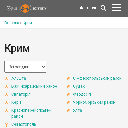
uk
ru
en
Головна
>
Крим
Крим
Алушта
Сімферопольський район
Бахчисарайський район
Судак
Євпаторія
Феодосія
Керч
Чорноморський район
Красноперекопський
Ялта
район
Севастополь