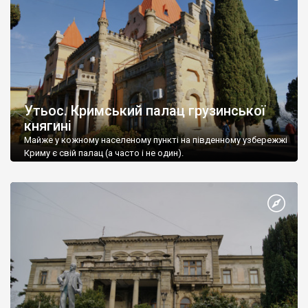
Утьос. Кримський палац грузинської
княгині
Майже у кожному населеному пункті на південному узбережжі
Криму є свій палац (а часто і не один).