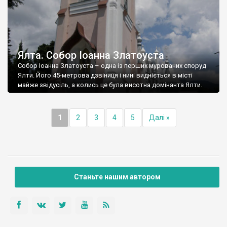
Ялта. Собор Іоанна Златоуста
Собор Іоанна Златоуста – одна із перших мурованих споруд
Ялти. Його 45-метрова дзвіниця і нині видніється в місті
майже звідусіль, а колись це була висотна домінанта Ялти.
1
2
3
4
5
Далі »
Станьте нашим автором