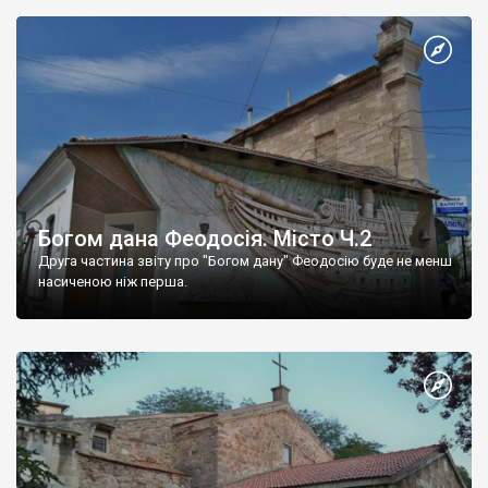
Богом дана Феодосія. Місто Ч.2
Друга частина звіту про "Богом дану" Феодосію буде не менш
насиченою ніж перша.