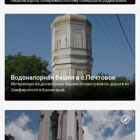
пешком вдоль побережья,поэтому совершали радиальные
вылазки из Оленевки.
Водонапорная башня в с.Почтовое
Интересную водонапорную башню посмотрели по дороге из
Симферополя в Бахчисарай.