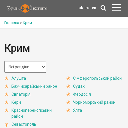
uk
ru
en
Головна
>
Крим
Крим
Алушта
Сімферопольський район
Бахчисарайський район
Судак
Євпаторія
Феодосія
Керч
Чорноморський район
Красноперекопський
Ялта
район
Севастополь