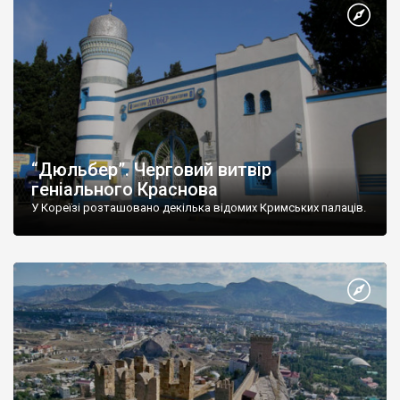
“Дюльбер”. Черговий витвір
геніального Краснова
У Кореїзі розташовано декілька відомих Кримських палаців.