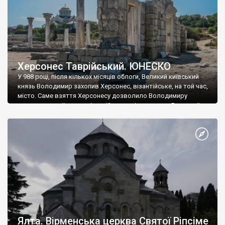
Херсонес Таврійський. ЮНЕСКО
У 988 році, після кількох місяців облоги, Великий київський
князь Володимир захопив Херсонес, візантійське, на той час,
місто. Саме взяття Херсонесу дозволило Володимиру
диктувати свої умови візантійському імператору Василю ІІ, та
одружитися з його дочкою Ганною. Цього ж року, в
Херсонесі Володимир-язичник, став Василем-християнином.
А потім було Хрещення Русі. На честь Херсонесу Таврійського
названо місто […]
Ялта. Вірменська церква Святої Ріпсіме