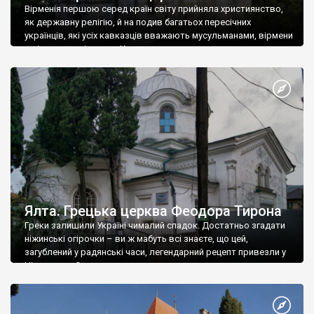
Вірменія першою серед країн світу прийняла християнство,
як державну релігію, й на подив багатьох пересічних
українців, які усіх кавказців вважають мусульманами, вірмени
є відданими вірянами Христа
Ялта. Грецька церква Феодора Тирона
Греки залишили Україні чималий спадок. Достатньо згадати
ніжинські огірочки – ви ж мабуть всі знаєте, що цей,
загублений у радянські часи, легендарний рецепт привезли у
Ніжин греки?