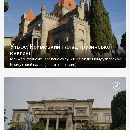
Утьос. Кримський палац грузинської
княгині
Майже у кожному населеному пункті на південному узбережжі
Криму є свій палац (а часто і не один).