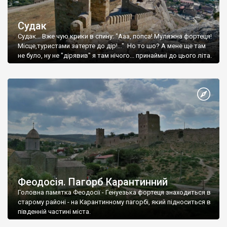
Судак
Судак... Вже чую крики в спину: "Ааа, попса! Муляжна фортеця!
Місце,туристами затерте до дір!..." Но то шо? А мене ще там
не було, ну не "дірявив" я там нічого... принаймні до цього літа.
Феодосія. Пагорб Карантинний
Головна памятка Феодосії - Генуезька фортеця знаходиться в
старому районі - на Карантинному пагорбі, який підноситься в
південній частині міста.