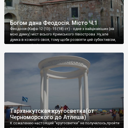
Богом дана Феодосія. Місто Ч.1
Феодосія (Кафа-12 (13) -15 (18) ст) - одне з найцікавіших (на
мою думку) міст всього Кримського півострова .Ну,але
думка в кожного своя, тому щоби розвіяти цей субєктивізм,
запрошую відвідати це
Тарханкутская кругосветка(от
Черноморского до Атлеша)
К сожалению настоящей "кругосветки" не получилось,пройти