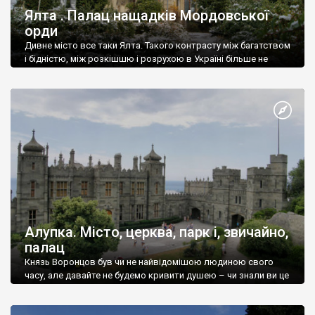
Ялта . Палац нащадків Мордовської
орди
Дивне місто все таки Ялта. Такого контрасту між багатством
і бідністю, між розкішшю і розрухою в Україні більше не
знайдеш.
Алупка. Місто, церква, парк і, звичайно,
палац
Князь Воронцов був чи не найвідомішою людиною свого
часу, але давайте не будемо кривити душею – чи знали ви це
прізвище до відвідин Алупки? Мабуть все таки ні.