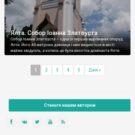
Ялта. Собор Іоанна Златоуста
Собор Іоанна Златоуста – одна із перших мурованих споруд
Ялти. Його 45-метрова дзвіниця і нині видніється в місті
майже звідусіль, а колись це була висотна домінанта Ялти.
1
2
3
4
5
Далі »
Станьте нашим автором