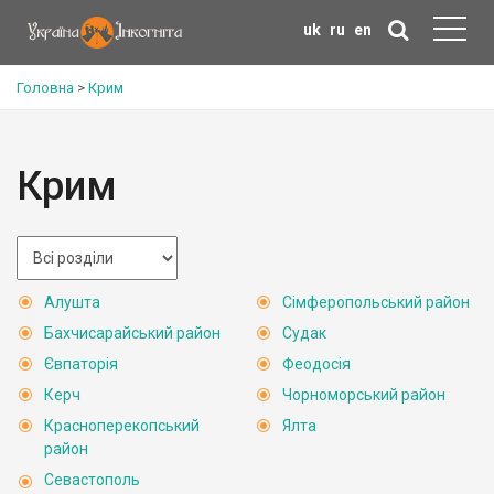
uk
ru
en
Головна
>
Крим
Крим
Алушта
Сімферопольський район
Бахчисарайський район
Судак
Євпаторія
Феодосія
Керч
Чорноморський район
Красноперекопський
Ялта
район
Севастополь