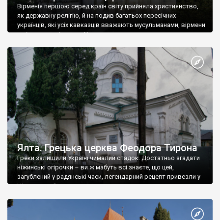
Вірменія першою серед країн світу прийняла християнство,
як державну релігію, й на подив багатьох пересічних
українців, які усіх кавказців вважають мусульманами, вірмени
є відданими вірянами Христа
Ялта. Грецька церква Феодора Тирона
Греки залишили Україні чималий спадок. Достатньо згадати
ніжинські огірочки – ви ж мабуть всі знаєте, що цей,
загублений у радянські часи, легендарний рецепт привезли у
Ніжин греки?