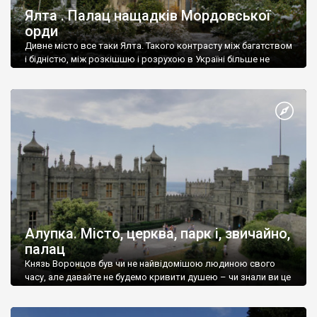
Ялта . Палац нащадків Мордовської
орди
Дивне місто все таки Ялта. Такого контрасту між багатством
і бідністю, між розкішшю і розрухою в Україні більше не
знайдеш.
Алупка. Місто, церква, парк і, звичайно,
палац
Князь Воронцов був чи не найвідомішою людиною свого
часу, але давайте не будемо кривити душею – чи знали ви це
прізвище до відвідин Алупки? Мабуть все таки ні.