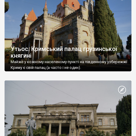
Утьос. Кримський палац грузинської
княгині
Майже у кожному населеному пункті на південному узбережжі
Криму є свій палац (а часто і не один).