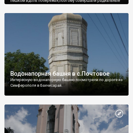
пешком вдоль побережья,поэтому совершали радиальные
вылазки из Оленевки.
Водонапорная башня в с.Почтовое
Интересную водонапорную башню посмотрели по дороге из
Симферополя в Бахчисарай.