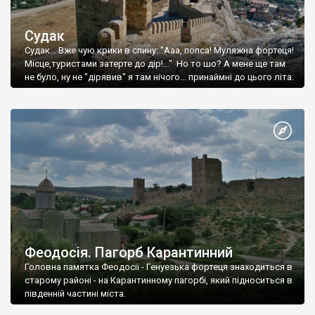
Судак
Судак... Вже чую крики в спину: "Ааа, попса! Муляжна фортеця!
Місце,туристами затерте до дір!..." Но то шо? А мене ще там
не було, ну не "дірявив" я там нічого... принаймні до цього літа.
Феодосія. Пагорб Карантинний
Головна памятка Феодосії - Генуезька фортеця знаходиться в
старому районі - на Карантинному пагорбі, який підноситься в
південній частині міста.