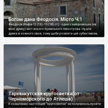
Богом дана Феодосія. Місто Ч.1
Феодосія (Кафа-12 (13) -15 (18) ст) - одне з найцікавіших (на
мою думку) міст всього Кримського півострова .Ну,але
думка в кожного своя, тому щоби розвіяти цей субєктивізм,
запрошую відвідати це
Тарханкутская кругосветка(от
Черноморского до Атлеша)
К сожалению настоящей "кругосветки" не получилось,пройти