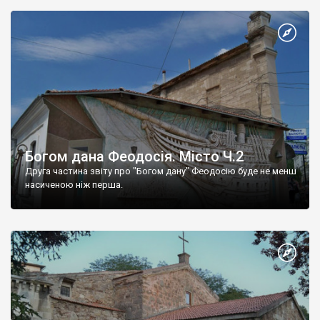
Богом дана Феодосія. Місто Ч.2
Друга частина звіту про "Богом дану" Феодосію буде не менш
насиченою ніж перша.