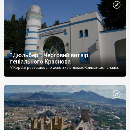
“Дюльбер”. Черговий витвір
геніального Краснова
У Кореїзі розташовано декілька відомих Кримських палаців.