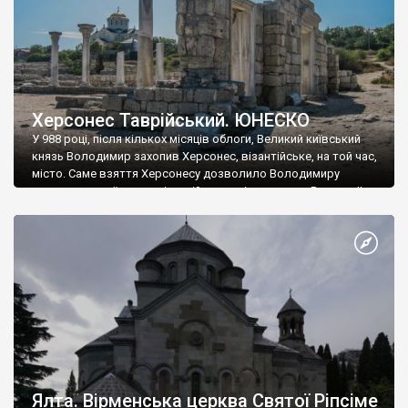
Херсонес Таврійський. ЮНЕСКО
У 988 році, після кількох місяців облоги, Великий київський
князь Володимир захопив Херсонес, візантійське, на той час,
місто. Саме взяття Херсонесу дозволило Володимиру
диктувати свої умови візантійському імператору Василю ІІ, та
одружитися з його дочкою Ганною. Цього ж року, в
Херсонесі Володимир-язичник, став Василем-християнином.
А потім було Хрещення Русі. На честь Херсонесу Таврійського
названо місто […]
Ялта. Вірменська церква Святої Ріпсіме