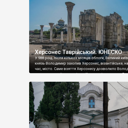
музею «Новгородський музей-заповідник» сотні арт
візантійської доби. Раритети викрадені з фондів об’
культурної спадщини ЮНЕСКО «Херсонеса Таврійсько
Офіційно – на виставку «Золото Візантії», але експер
влада в Україні вважають це лише […]
Херсонес Таврійський. ЮНЕСКО
У 988 році, після кількох місяців облоги, Великий киї
князь Володимир захопив Херсонес, візантійське, на
час, місто. Саме взяття Херсонесу дозволило Воло
диктувати свої умови візантійському імператору Вас
та одружитися з його дочкою Ганною. Цього ж року,
Херсонесі Володимир-язичник, став Василем-
християнином. А потім було Хрещення Русі. На честь
Херсонесу Таврійського названо місто […]