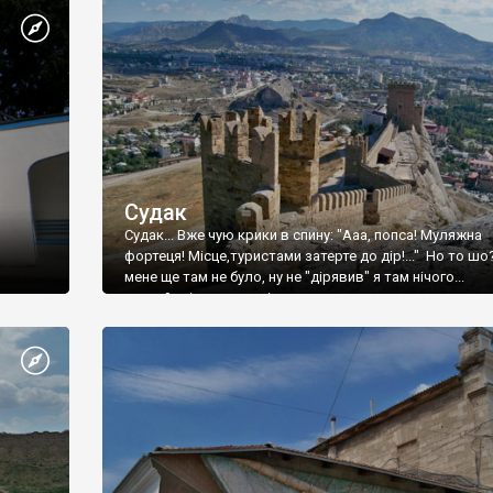
Судак
Судак... Вже чую крики в спину: "Ааа, попса! Муляжна
фортеця! Місце,туристами затерте до дір!..." Но то шо
мене ще там не було, ну не "дірявив" я там нічого...
принаймні до цього літа.