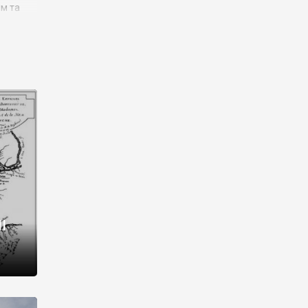
им та
ора і
є
го типу,
ей-
рний
ста:
 райони
від 2
I
і,
рукти,
 котрі