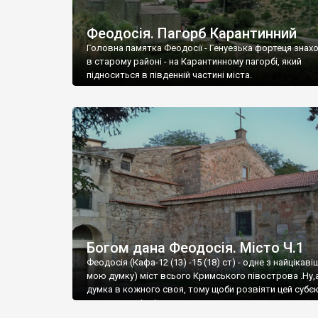
Феодосія. Пагорб Карантинний
Головна памятка Феодосії - Генуезька фортеця знах
в старому районі - на Карантинному пагорбі, який
підноситься в південній частині міста.
Богом дана Феодосія. Місто Ч.1
Феодосія (Кафа-12 (13) -15 (18) ст) - одне з найцікаві
мою думку) міст всього Кримського півострова .Ну,
думка в кожного своя, тому щоби розвіяти цей субєк
запрошую відвідати це