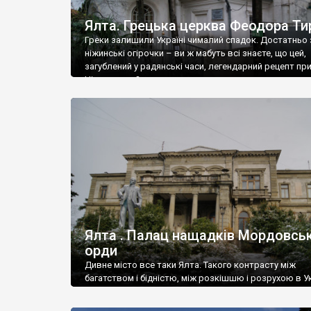
Ялта. Грецька церква Феодора Ти
Греки залишили Україні чималий спадок. Достатньо 
ніжинські огірочки – ви ж мабуть всі знаєте, що цей,
загублений у радянські часи, легендарний рецепт пр
Ніжин греки?
Ялта . Палац нащадків Мордовськ
орди
Дивне місто все таки Ялта. Такого контрасту між
багатством і бідністю, між розкішшю і розрухою в Ук
більше не знайдеш.