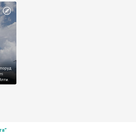
споруд
ті
Ялти.
та”