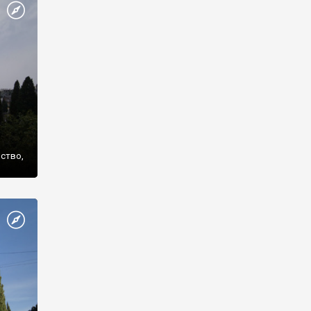
же
нство,