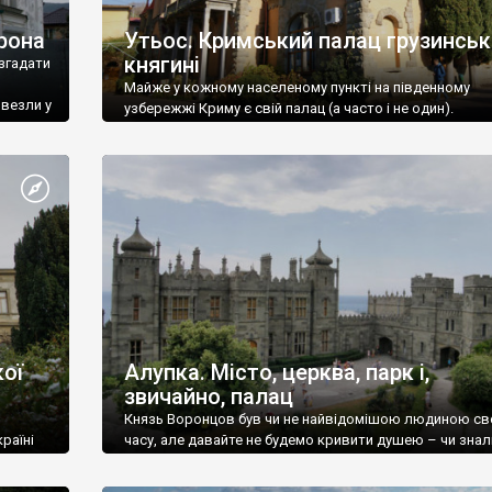
рона
Утьос. Кримський палац грузинськ
княгині
згадати
Майже у кожному населеному пункті на південному
ивезли у
узбережжі Криму є свій палац (а часто і не один).
ої
Алупка. Місто, церква, парк і,
звичайно, палац
Князь Воронцов був чи не найвідомішою людиною св
раїні
часу, але давайте не будемо кривити душею – чи знал
це прізвище до відвідин Алупки? Мабуть все таки ні.