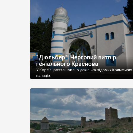
“Дюльбер”. Черговий витвір
геніального Краснова
У Кореїзі розташовано декілька відомих Кримських
палаців.