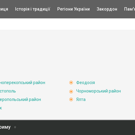
ниця
Історія і традиції
Регіони України
Закордон
Пам'
ноперекопський район
Феодосія
стополь
Чорноморський район
еропольський район
Ялта
к