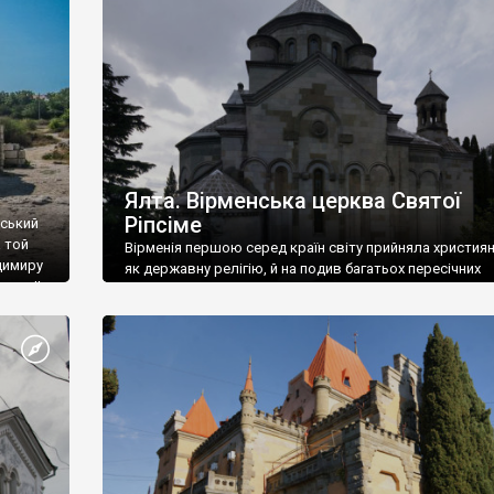
ефактів
називаються «повстяками» (postaki)…” “Вино. Крим
єкту
виробляє відмінне вино і його вдосталь: воно все ду
го».
легке біле і дуже […]
ти та
Ялта. Вірменська церква Святої
Ріпсіме
вський
 той
Вірменія першою серед країн світу прийняла христия
димиру
як державну релігію, й на подив багатьох пересічних
илю ІІ,
українців, які усіх кавказців вважають мусульманами,
 в
вірмени є відданими вірянами Христа