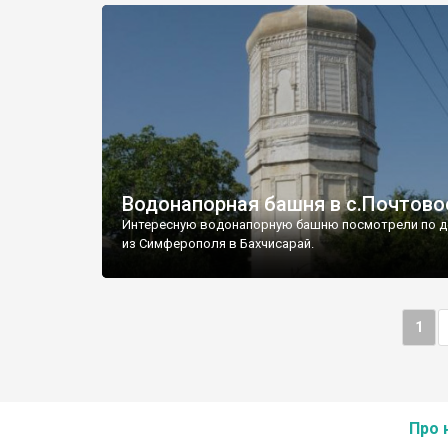
Водонапорная башня в с.Почтово
Интересную водонапорную башню посмотрели по д
из Симферополя в Бахчисарай.
1
Про 