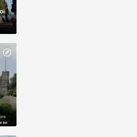
ої
ого
и ви