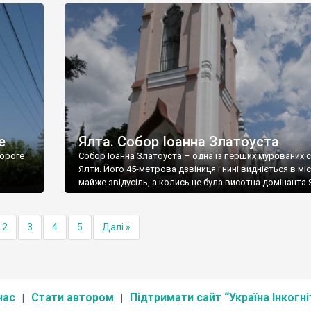
е
Ялта. Собор Іоанна Златоуста
ороге
Собор Іоанна Златоуста – одна із перших мурованих 
Ялти. Його 45-метрова дзвіниця і нині видніється в міс
майже звідусіль, а колись це була висотна домінанта 
2
3
4
5
Далі »
нас
Стати автором
Підтримати сайт “Україна Інкогні