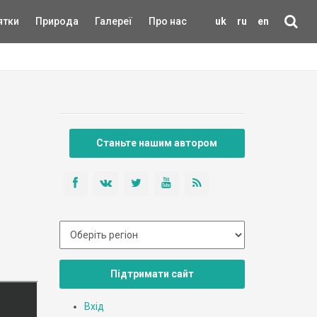
ятки
Природа
Галереї
Про нас
uk
ru
en
Станьте нашим автором
Підтримати сайт
Вхід