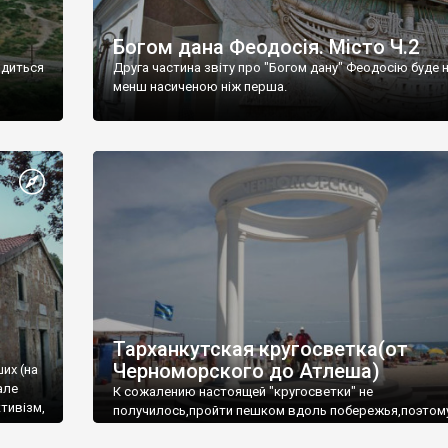
Богом дана Феодосія. Місто Ч.2
одиться
Друга частина звіту про "Богом дану" Феодосію буде 
менш насиченою ніж перша.
Тарханкутская кругосветка(от
Черноморского до Атлеша)
ших (на
але
К сожалению настоящей "кругосветки" не
тивізм,
получилось,пройти пешком вдоль побережья,поэтом
совершали радиальные вылазки из Оленевки.