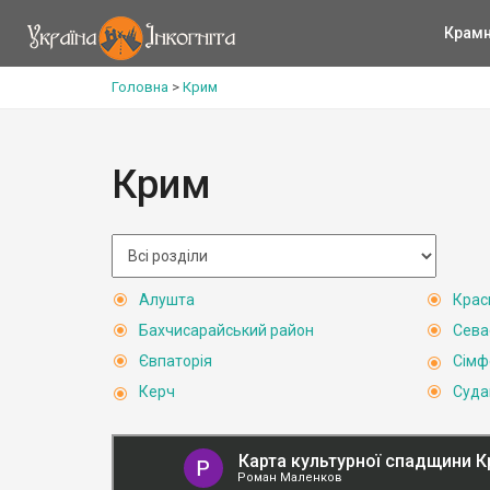
Крам
Головна
>
Крим
Крим
Алушта
Крас
Бахчисарайський район
Сева
Євпаторія
Сімф
Керч
Суда