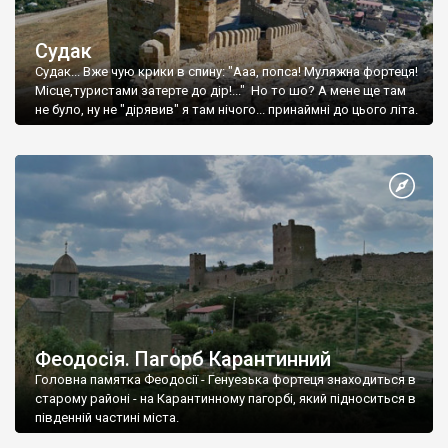
Судак
Судак... Вже чую крики в спину: "Ааа, попса! Муляжна фортеця!
Місце,туристами затерте до дір!..." Но то шо? А мене ще там
не було, ну не "дірявив" я там нічого... принаймні до цього літа.
Феодосія. Пагорб Карантинний
Головна памятка Феодосії - Генуезька фортеця знаходиться в
старому районі - на Карантинному пагорбі, який підноситься в
південній частині міста.