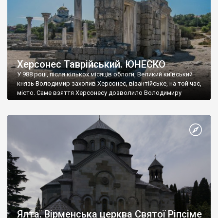
Херсонес Таврійський. ЮНЕСКО
У 988 році, після кількох місяців облоги, Великий київський
князь Володимир захопив Херсонес, візантійське, на той час,
місто. Саме взяття Херсонесу дозволило Володимиру
диктувати свої умови візантійському імператору Василю ІІ, та
одружитися з його дочкою Ганною. Цього ж року, в
Херсонесі Володимир-язичник, став Василем-християнином.
А потім було Хрещення Русі. На честь Херсонесу Таврійського
названо місто […]
Ялта. Вірменська церква Святої Ріпсіме