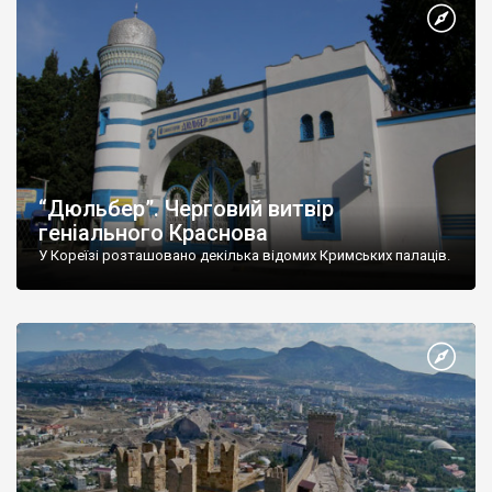
“Дюльбер”. Черговий витвір
геніального Краснова
У Кореїзі розташовано декілька відомих Кримських палаців.