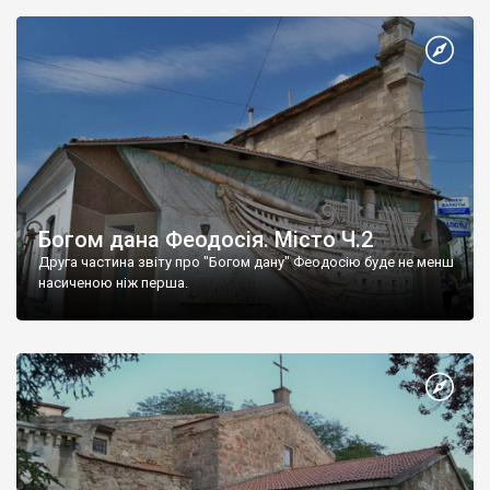
Богом дана Феодосія. Місто Ч.2
Друга частина звіту про "Богом дану" Феодосію буде не менш
насиченою ніж перша.