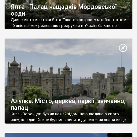
Ялта . Палац нащадків Мордовської
орди
Дивне місто все таки Ялта. Такого контрасту між багатством
і бідністю, між розкішшю і розрухою в Україні більше не
знайдеш.
Алупка. Місто, церква, парк і, звичайно,
палац
Князь Воронцов був чи не найвідомішою людиною свого
часу, але давайте не будемо кривити душею – чи знали ви це
прізвище до відвідин Алупки? Мабуть все таки ні.