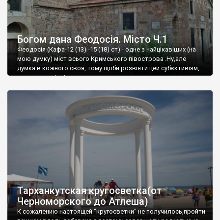
Богом дана Феодосія. Місто Ч.1
Феодосія (Кафа-12 (13) -15 (18) ст) - одне з найцікавіших (на
мою думку) міст всього Кримського півострова .Ну,але
думка в кожного своя, тому щоби розвіяти цей субєктивізм,
запрошую відвідати це
Тарханкутская кругосветка(от
Черноморского до Атлеша)
К сожалению настоящей "кругосветки" не получилось,пройти