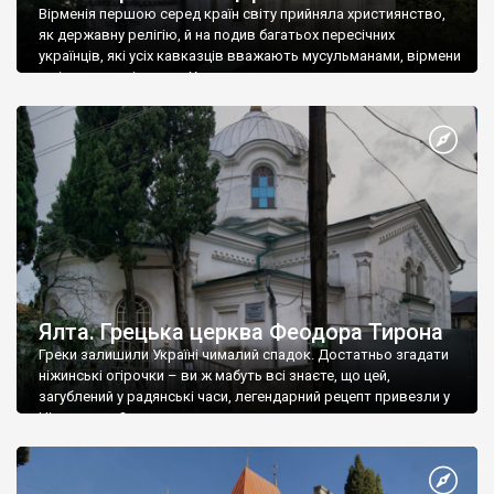
Вірменія першою серед країн світу прийняла християнство,
як державну релігію, й на подив багатьох пересічних
українців, які усіх кавказців вважають мусульманами, вірмени
є відданими вірянами Христа
Ялта. Грецька церква Феодора Тирона
Греки залишили Україні чималий спадок. Достатньо згадати
ніжинські огірочки – ви ж мабуть всі знаєте, що цей,
загублений у радянські часи, легендарний рецепт привезли у
Ніжин греки?