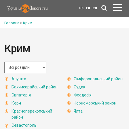
uk
ru
en
Головна
>
Крим
Крим
Алушта
Сімферопольський район
Бахчисарайський район
Судак
Євпаторія
Феодосія
Керч
Чорноморський район
Красноперекопський
Ялта
район
Севастополь