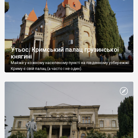
Утьос. Кримський палац грузинської
княгині
Майже у кожному населеному пункті на південному узбережжі
Криму є свій палац (а часто і не один).