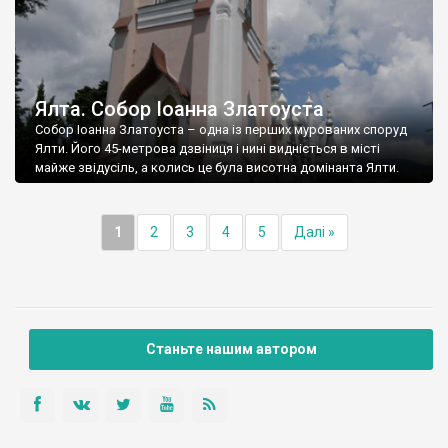
Ялта. Собор Іоанна Златоуста
Собор Іоанна Златоуста – одна із перших мурованих споруд
Ялти. Його 45-метрова дзвіниця і нині видніється в місті
майже звідусіль, а колись це була висотна домінанта Ялти.
1
2
3
4
5
Далі »
Станьте нашим автором