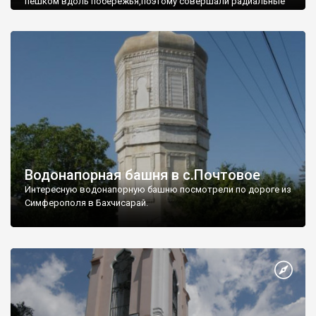
пешком вдоль побережья,поэтому совершали радиальные
вылазки из Оленевки.
Водонапорная башня в с.Почтовое
Интересную водонапорную башню посмотрели по дороге из
Симферополя в Бахчисарай.