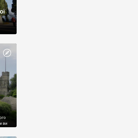
ої
ого
и ви