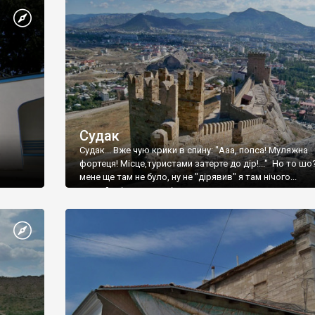
Судак
Судак... Вже чую крики в спину: "Ааа, попса! Муляжна
фортеця! Місце,туристами затерте до дір!..." Но то шо
мене ще там не було, ну не "дірявив" я там нічого...
принаймні до цього літа.