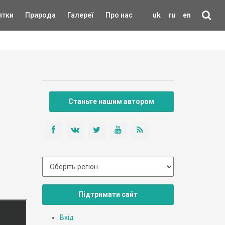
ятки
Природа
Галереї
Про нас
uk
ru
en
Станьте нашим автором
Підтримати сайт
Вхід