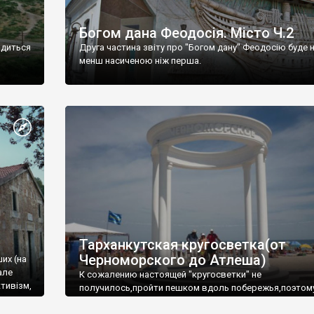
Богом дана Феодосія. Місто Ч.2
одиться
Друга частина звіту про "Богом дану" Феодосію буде 
менш насиченою ніж перша.
Тарханкутская кругосветка(от
Черноморского до Атлеша)
ших (на
але
К сожалению настоящей "кругосветки" не
тивізм,
получилось,пройти пешком вдоль побережья,поэтом
совершали радиальные вылазки из Оленевки.