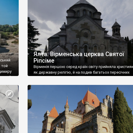
ефактів
називаються «повстяками» (postaki)…” “Вино. Крим
єкту
виробляє відмінне вино і його вдосталь: воно все ду
го».
легке біле і дуже […]
ти та
Ялта. Вірменська церква Святої
Ріпсіме
вський
 той
Вірменія першою серед країн світу прийняла христия
димиру
як державну релігію, й на подив багатьох пересічних
илю ІІ,
українців, які усіх кавказців вважають мусульманами,
 в
вірмени є відданими вірянами Христа