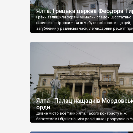
Ялта. Грецька церква Феодора Ти
Греки залишили Україні чималий спадок. Достатньо 
ніжинські огірочки – ви ж мабуть всі знаєте, що цей,
загублений у радянські часи, легендарний рецепт пр
Ніжин греки?
Ялта . Палац нащадків Мордовськ
орди
Дивне місто все таки Ялта. Такого контрасту між
багатством і бідністю, між розкішшю і розрухою в Ук
більше не знайдеш.