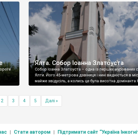
е
Ялта. Собор Іоанна Златоуста
ороге
Собор Іоанна Златоуста – одна із перших мурованих 
Ялти. Його 45-метрова дзвіниця і нині видніється в міс
майже звідусіль, а колись це була висотна домінанта 
2
3
4
5
Далі »
нас
Стати автором
Підтримати сайт “Україна Інкогні