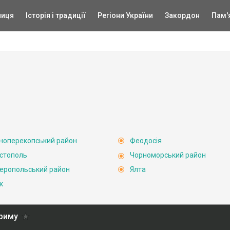
ниця
Історія і традиції
Регіони України
Закордон
Пам'
ноперекопський район
Феодосія
стополь
Чорноморський район
еропольський район
Ялта
к