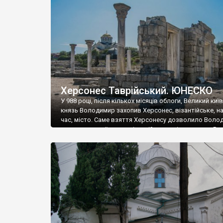
музею «Новгородський музей-заповідник» сотні арт
візантійської доби. Раритети викрадені з фондів об’
культурної спадщини ЮНЕСКО «Херсонеса Таврійсько
Офіційно – на виставку «Золото Візантії», але експер
влада в Україні вважають це лише […]
Херсонес Таврійський. ЮНЕСКО
У 988 році, після кількох місяців облоги, Великий киї
князь Володимир захопив Херсонес, візантійське, на
час, місто. Саме взяття Херсонесу дозволило Воло
диктувати свої умови візантійському імператору Вас
та одружитися з його дочкою Ганною. Цього ж року,
Херсонесі Володимир-язичник, став Василем-
християнином. А потім було Хрещення Русі. На честь
Херсонесу Таврійського названо місто […]