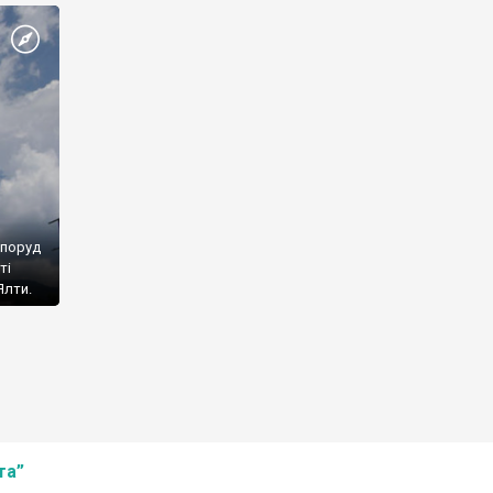
споруд
ті
Ялти.
та”