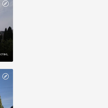
же
нство,