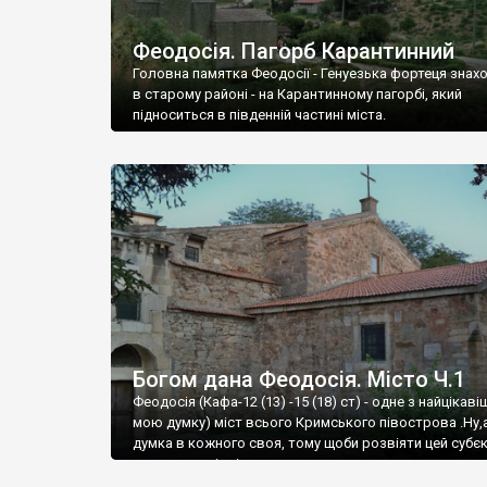
Феодосія. Пагорб Карантинний
Головна памятка Феодосії - Генуезька фортеця знах
в старому районі - на Карантинному пагорбі, який
підноситься в південній частині міста.
Богом дана Феодосія. Місто Ч.1
Феодосія (Кафа-12 (13) -15 (18) ст) - одне з найцікаві
мою думку) міст всього Кримського півострова .Ну,
думка в кожного своя, тому щоби розвіяти цей субєк
запрошую відвідати це