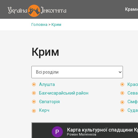
Крам
Головна
>
Крим
Крим
Алушта
Крас
Бахчисарайський район
Сева
Євпаторія
Сімф
Керч
Суда