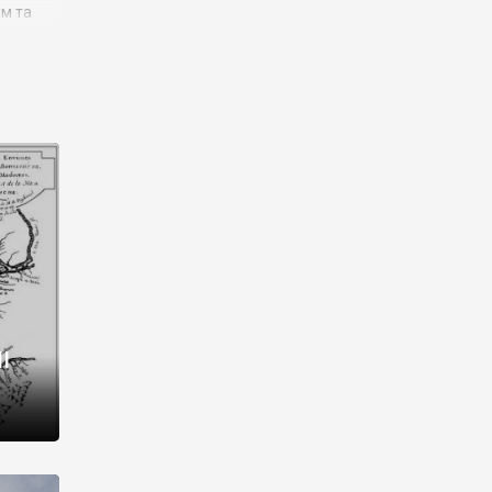
им та
ора і
є
го типу,
ей-
рний
ста:
 райони
від 2
I
і,
рукти,
 котрі