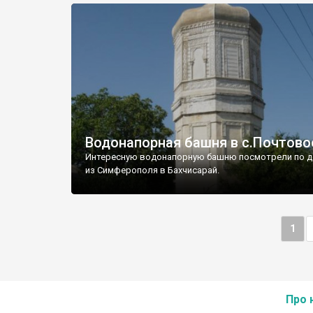
Водонапорная башня в с.Почтово
Интересную водонапорную башню посмотрели по д
из Симферополя в Бахчисарай.
1
Про 