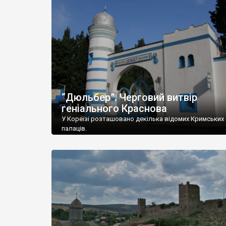
“Дюльбер”. Черговий витвір
геніального Краснова
У Кореїзі розташовано декілька відомих Кримських
палаців.