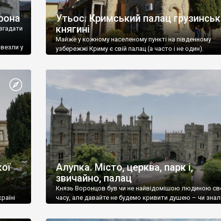
рона
Утьос. Кримський палац грузинськ
княгині
згадати
Майже у кожному населеному пункті на південному
ивезли у
узбережжі Криму є свій палац (а часто і не один).
ої
Алупка. Місто, церква, парк і,
звичайно, палац
Князь Воронцов був чи не найвідомішою людиною св
раїні
часу, але давайте не будемо кривити душею – чи знал
це прізвище до відвідин Алупки? Мабуть все таки ні.