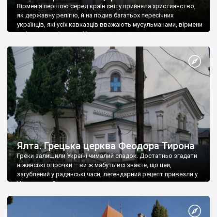
Вірменія першою серед країн світу прийняла християнство,
як державну релігію, й на подив багатьох пересічних
українців, які усіх кавказців вважають мусульманами, вірмени
є відданими вірянами Христа
Ялта. Грецька церква Феодора Тирона
Греки залишили Україні чималий спадок. Достатньо згадати
ніжинські огірочки – ви ж мабуть всі знаєте, що цей,
загублений у радянські часи, легендарний рецепт привезли у
Ніжин греки?