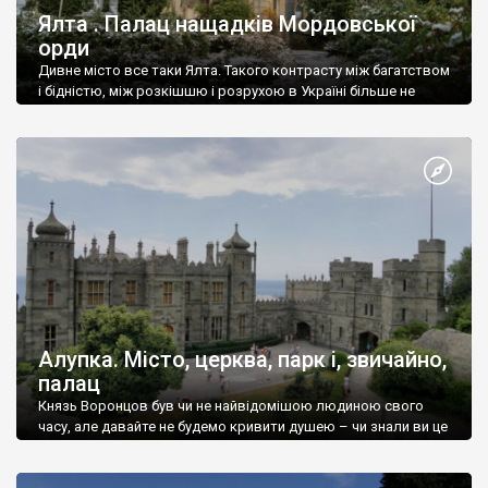
Ялта . Палац нащадків Мордовської
орди
Дивне місто все таки Ялта. Такого контрасту між багатством
і бідністю, між розкішшю і розрухою в Україні більше не
знайдеш.
Алупка. Місто, церква, парк і, звичайно,
палац
Князь Воронцов був чи не найвідомішою людиною свого
часу, але давайте не будемо кривити душею – чи знали ви це
прізвище до відвідин Алупки? Мабуть все таки ні.