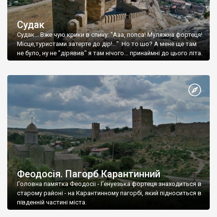
Судак
Судак... Вже чую крики в спину: "Ааа, попса! Муляжна фортеця!
Місце,туристами затерте до дір!..." Но то шо? А мене ще там
не було, ну не "дірявив" я там нічого... принаймні до цього літа.
Феодосія. Пагорб Карантинний
Головна памятка Феодосії - Генуезька фортеця знаходиться в
старому районі - на Карантинному пагорбі, який підноситься в
південній частині міста.