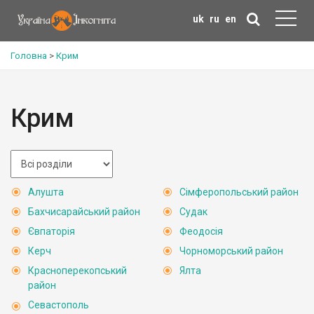
uk
ru
en
Головна
>
Крим
Крим
Алушта
Сімферопольський район
Бахчисарайський район
Судак
Євпаторія
Феодосія
Керч
Чорноморський район
Красноперекопський
Ялта
район
Севастополь