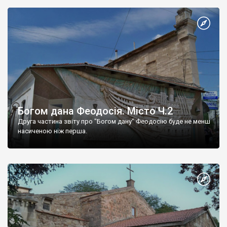
Богом дана Феодосія. Місто Ч.2
Друга частина звіту про "Богом дану" Феодосію буде не менш
насиченою ніж перша.