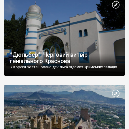
“Дюльбер”. Черговий витвір
геніального Краснова
У Кореїзі розташовано декілька відомих Кримських палаців.