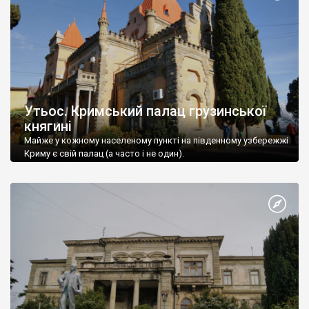
Утьос. Кримський палац грузинської
княгині
Майже у кожному населеному пункті на південному узбережжі
Криму є свій палац (а часто і не один).