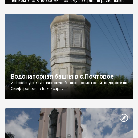
пешком вдоль побережья,поэтому совершали радиальные
вылазки из Оленевки.
Водонапорная башня в с.Почтовое
Интересную водонапорную башню посмотрели по дороге из
Симферополя в Бахчисарай.