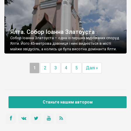
Ялта. Собор Іоанна Златоуста
Собор Іоанна Златоуста – одна із перших мурованих споруд
Ялти. Його 45-метрова дзвіниця і нині видніється в місті
майже звідусіль, а колись це була висотна домінанта Ялти.
1
2
3
4
5
Далі »
Станьте нашим автором