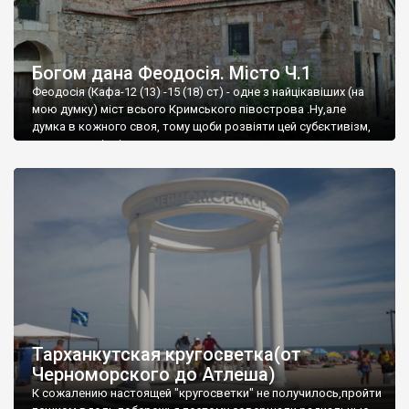
Богом дана Феодосія. Місто Ч.1
Феодосія (Кафа-12 (13) -15 (18) ст) - одне з найцікавіших (на
мою думку) міст всього Кримського півострова .Ну,але
думка в кожного своя, тому щоби розвіяти цей субєктивізм,
запрошую відвідати це
Тарханкутская кругосветка(от
Черноморского до Атлеша)
К сожалению настоящей "кругосветки" не получилось,пройти