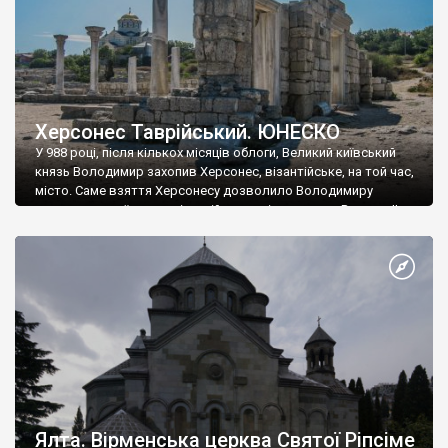
Херсонес Таврійський. ЮНЕСКО
У 988 році, після кількох місяців облоги, Великий київський
князь Володимир захопив Херсонес, візантійське, на той час,
місто. Саме взяття Херсонесу дозволило Володимиру
диктувати свої умови візантійському імператору Василю ІІ, та
одружитися з його дочкою Ганною. Цього ж року, в
Херсонесі Володимир-язичник, став Василем-християнином.
А потім було Хрещення Русі. На честь Херсонесу Таврійського
названо місто […]
Ялта. Вірменська церква Святої Ріпсіме