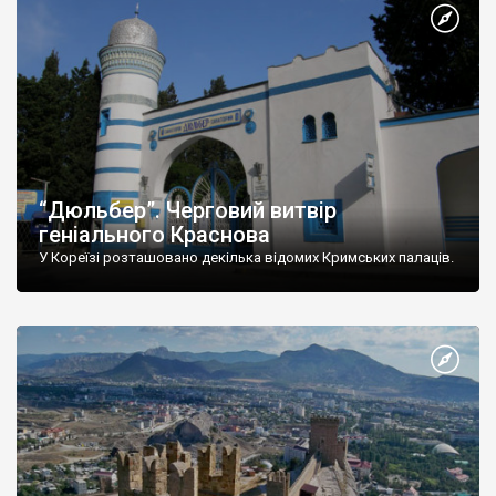
“Дюльбер”. Черговий витвір
геніального Краснова
У Кореїзі розташовано декілька відомих Кримських палаців.