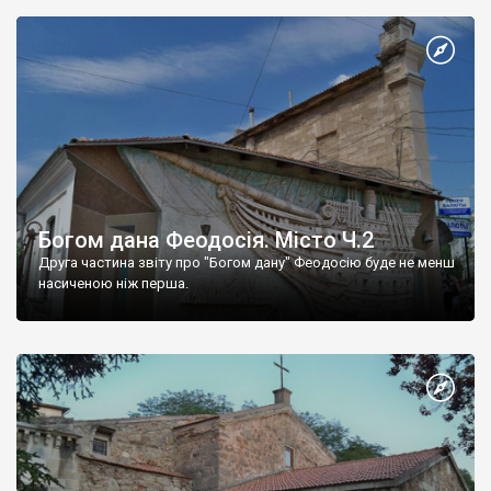
Богом дана Феодосія. Місто Ч.2
Друга частина звіту про "Богом дану" Феодосію буде не менш
насиченою ніж перша.