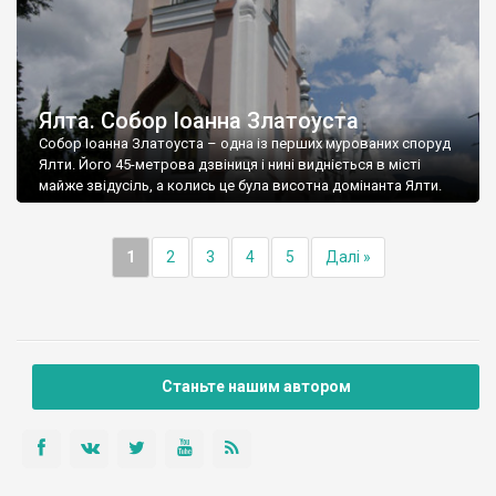
Ялта. Собор Іоанна Златоуста
Собор Іоанна Златоуста – одна із перших мурованих споруд
Ялти. Його 45-метрова дзвіниця і нині видніється в місті
майже звідусіль, а колись це була висотна домінанта Ялти.
1
2
3
4
5
Далі »
Станьте нашим автором