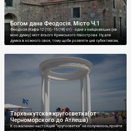
Богом дана Феодосія. Місто Ч.1
Феодосія (Кафа-12 (13) -15 (18) ст) - одне з найцікавіших (на
мою думку) міст всього Кримського півострова .Ну,але
думка в кожного своя, тому щоби розвіяти цей субєктивізм,
запрошую відвідати це
Тарханкутская кругосветка(от
Черноморского до Атлеша)
К сожалению настоящей "кругосветки" не получилось,пройти