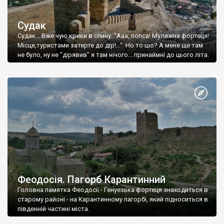
Судак
Судак... Вже чую крики в спину: "Ааа, попса! Муляжна фортеця!
Місце,туристами затерте до дір!..." Но то шо? А мене ще там
не було, ну не "дірявив" я там нічого... принаймні до цього літа.
Феодосія. Пагорб Карантинний
Головна памятка Феодосії - Генуезька фортеця знаходиться в
старому районі - на Карантинному пагорбі, який підноситься в
південній частині міста.