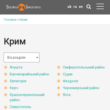
uk
ru
en
Головна
>
Крим
Крим
Алушта
Сімферопольський район
Бахчисарайський район
Судак
Євпаторія
Феодосія
Керч
Чорноморський район
Красноперекопський
Ялта
район
Севастополь