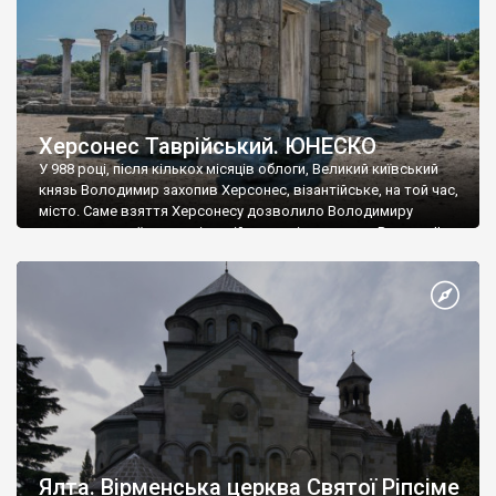
Херсонес Таврійський. ЮНЕСКО
У 988 році, після кількох місяців облоги, Великий київський
князь Володимир захопив Херсонес, візантійське, на той час,
місто. Саме взяття Херсонесу дозволило Володимиру
диктувати свої умови візантійському імператору Василю ІІ, та
одружитися з його дочкою Ганною. Цього ж року, в
Херсонесі Володимир-язичник, став Василем-християнином.
А потім було Хрещення Русі. На честь Херсонесу Таврійського
названо місто […]
Ялта. Вірменська церква Святої Ріпсіме