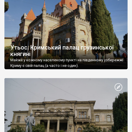
Утьос. Кримський палац грузинської
княгині
Майже у кожному населеному пункті на південному узбережжі
Криму є свій палац (а часто і не один).