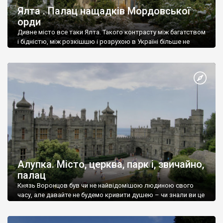
Ялта . Палац нащадків Мордовської
орди
Дивне місто все таки Ялта. Такого контрасту між багатством
і бідністю, між розкішшю і розрухою в Україні більше не
знайдеш.
Алупка. Місто, церква, парк і, звичайно,
палац
Князь Воронцов був чи не найвідомішою людиною свого
часу, але давайте не будемо кривити душею – чи знали ви це
прізвище до відвідин Алупки? Мабуть все таки ні.