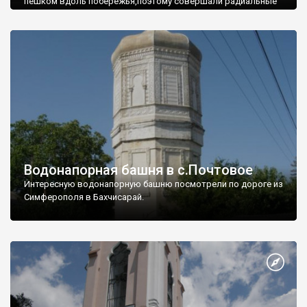
пешком вдоль побережья,поэтому совершали радиальные
вылазки из Оленевки.
Водонапорная башня в с.Почтовое
Интересную водонапорную башню посмотрели по дороге из
Симферополя в Бахчисарай.