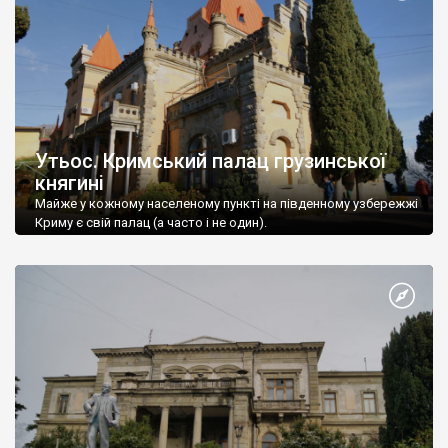
Утьос. Кримський палац грузинської
княгині
Майже у кожному населеному пункті на південному узбережжі
Криму є свій палац (а часто і не один).