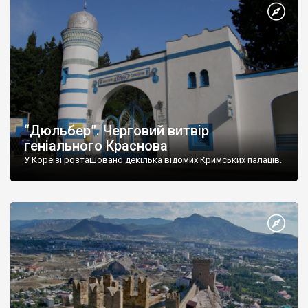
“Дюльбер”. Черговий витвір
геніального Краснова
У Кореїзі розташовано декілька відомих Кримських палаців.