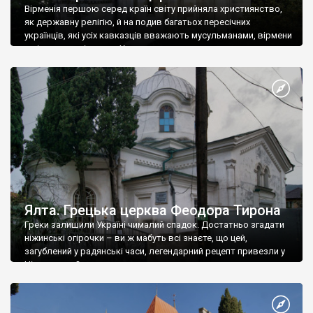
Вірменія першою серед країн світу прийняла християнство,
як державну релігію, й на подив багатьох пересічних
українців, які усіх кавказців вважають мусульманами, вірмени
є відданими вірянами Христа
Ялта. Грецька церква Феодора Тирона
Греки залишили Україні чималий спадок. Достатньо згадати
ніжинські огірочки – ви ж мабуть всі знаєте, що цей,
загублений у радянські часи, легендарний рецепт привезли у
Ніжин греки?