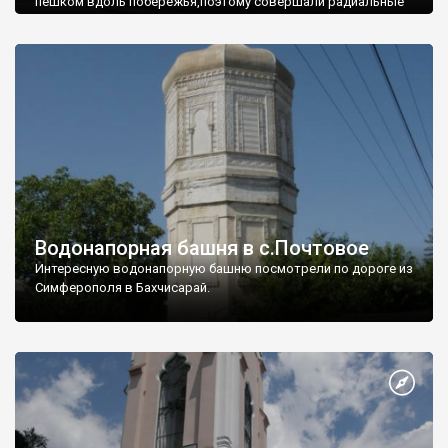
пешком вдоль побережья,поэтому совершали радиальные
вылазки из Оленевки.
Водонапорная башня в с.Почтовое
Интересную водонапорную башню посмотрели по дороге из
Симферополя в Бахчисарай.