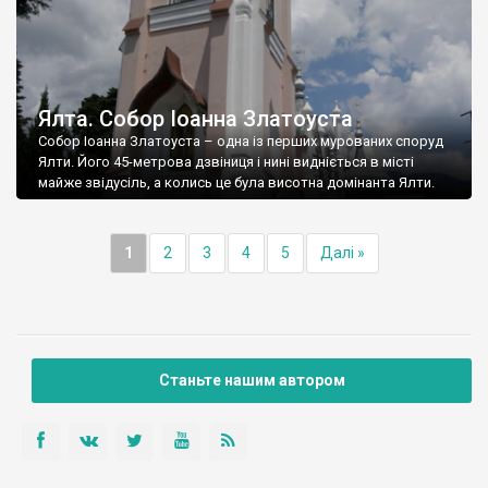
Ялта. Собор Іоанна Златоуста
Собор Іоанна Златоуста – одна із перших мурованих споруд
Ялти. Його 45-метрова дзвіниця і нині видніється в місті
майже звідусіль, а колись це була висотна домінанта Ялти.
1
2
3
4
5
Далі »
Станьте нашим автором