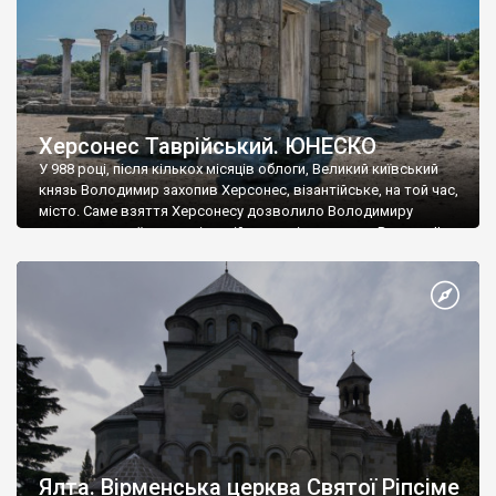
Херсонес Таврійський. ЮНЕСКО
У 988 році, після кількох місяців облоги, Великий київський
князь Володимир захопив Херсонес, візантійське, на той час,
місто. Саме взяття Херсонесу дозволило Володимиру
диктувати свої умови візантійському імператору Василю ІІ, та
одружитися з його дочкою Ганною. Цього ж року, в
Херсонесі Володимир-язичник, став Василем-християнином.
А потім було Хрещення Русі. На честь Херсонесу Таврійського
названо місто […]
Ялта. Вірменська церква Святої Ріпсіме