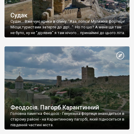
Судак
Судак... Вже чую крики в спину: "Ааа, попса! Муляжна фортеця!
Місце,туристами затерте до дір!..." Но то шо? А мене ще там
не було, ну не "дірявив" я там нічого... принаймні до цього літа.
Феодосія. Пагорб Карантинний
Головна памятка Феодосії - Генуезька фортеця знаходиться в
старому районі - на Карантинному пагорбі, який підноситься в
південній частині міста.