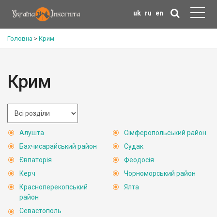
uk
ru
en
Головна
>
Крим
Крим
Алушта
Сімферопольський район
Бахчисарайський район
Судак
Євпаторія
Феодосія
Керч
Чорноморський район
Красноперекопський
Ялта
район
Севастополь