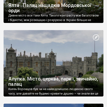
Ялта . Палац нащадків Мордовської
орди
Дивне місто все таки Ялта. Такого контрасту між багатством
і бідністю, між розкішшю і розрухою в Україні більше не
знайдеш.
Алупка. Місто, церква, парк і, звичайно,
палац
Князь Воронцов був чи не найвідомішою людиною свого
часу, але давайте не будемо кривити душею – чи знали ви це
прізвище до відвідин Алупки? Мабуть все таки ні.