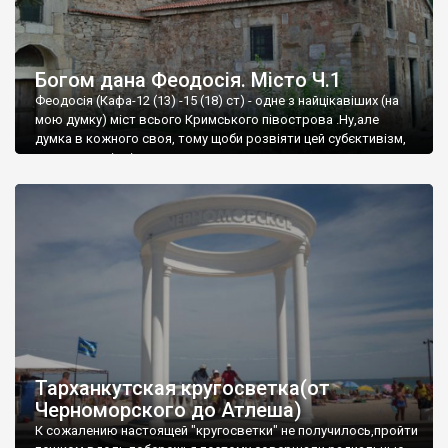
Богом дана Феодосія. Місто Ч.1
Феодосія (Кафа-12 (13) -15 (18) ст) - одне з найцікавіших (на
мою думку) міст всього Кримського півострова .Ну,але
думка в кожного своя, тому щоби розвіяти цей субєктивізм,
запрошую відвідати це
Тарханкутская кругосветка(от
Черноморского до Атлеша)
К сожалению настоящей "кругосветки" не получилось,пройти