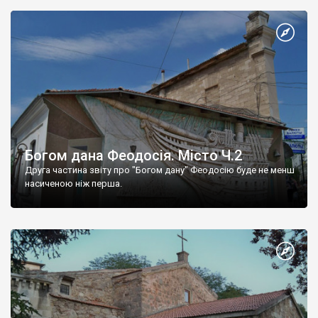
Богом дана Феодосія. Місто Ч.2
Друга частина звіту про "Богом дану" Феодосію буде не менш
насиченою ніж перша.