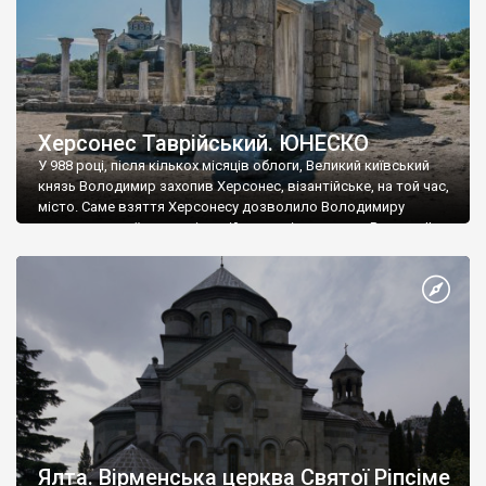
Херсонес Таврійський. ЮНЕСКО
У 988 році, після кількох місяців облоги, Великий київський
князь Володимир захопив Херсонес, візантійське, на той час,
місто. Саме взяття Херсонесу дозволило Володимиру
диктувати свої умови візантійському імператору Василю ІІ, та
одружитися з його дочкою Ганною. Цього ж року, в
Херсонесі Володимир-язичник, став Василем-християнином.
А потім було Хрещення Русі. На честь Херсонесу Таврійського
названо місто […]
Ялта. Вірменська церква Святої Ріпсіме