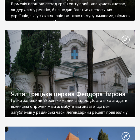
Вірменія першою серед країн світу прийняла християнство,
як державну релігію, й на подив багатьох пересічних
українців, які усіх кавказців вважають мусульманами, вірмени
є відданими вірянами Христа
Ялта. Грецька церква Феодора Тирона
Греки залишили Україні чималий спадок. Достатньо згадати
ніжинські огірочки – ви ж мабуть всі знаєте, що цей,
загублений у радянські часи, легендарний рецепт привезли у
Ніжин греки?