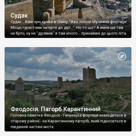
Судак
Судак... Вже чую крики в спину: "Ааа, попса! Муляжна фортеця!
Місце,туристами затерте до дір!..." Но то шо? А мене ще там
не було, ну не "дірявив" я там нічого... принаймні до цього літа.
Феодосія. Пагорб Карантинний
Головна памятка Феодосії - Генуезька фортеця знаходиться в
старому районі - на Карантинному пагорбі, який підноситься в
південній частині міста.