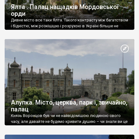
Ялта . Палац нащадків Мордовської
орди
Дивне місто все таки Ялта. Такого контрасту між багатством
і бідністю, між розкішшю і розрухою в Україні більше не
знайдеш.
Алупка. Місто, церква, парк і, звичайно,
палац
Князь Воронцов був чи не найвідомішою людиною свого
часу, але давайте не будемо кривити душею – чи знали ви це
прізвище до відвідин Алупки? Мабуть все таки ні.