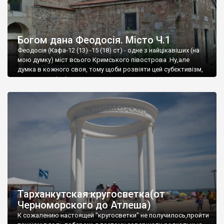
Богом дана Феодосія. Місто Ч.1
Феодосія (Кафа-12 (13) -15 (18) ст) - одне з найцікавіших (на
мою думку) міст всього Кримського півострова .Ну,але
думка в кожного своя, тому щоби розвіяти цей субєктивізм,
запрошую відвідати це
Тарханкутская кругосветка(от
Черноморского до Атлеша)
К сожалению настоящей "кругосветки" не получилось,пройти