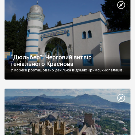
“Дюльбер”. Черговий витвір
геніального Краснова
У Кореїзі розташовано декілька відомих Кримських палаців.