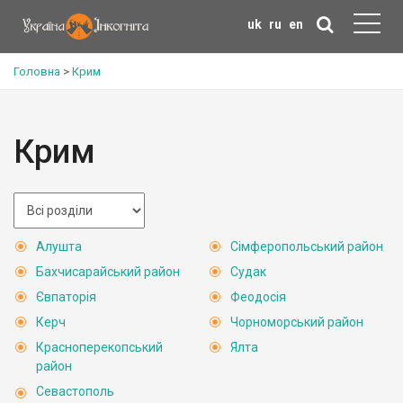
uk
ru
en
Головна
>
Крим
Крим
Алушта
Сімферопольський район
Бахчисарайський район
Судак
Євпаторія
Феодосія
Керч
Чорноморський район
Красноперекопський
Ялта
район
Севастополь