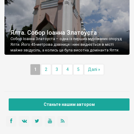
Ялта. Собор Іоанна Златоуста
Собор Іоанна Златоуста – одна із перших мурованих споруд
Ялти. Його 45-метрова дзвіниця і нині видніється в місті
майже звідусіль, а колись це була висотна домінанта Ялти.
1
2
3
4
5
Далі »
Станьте нашим автором