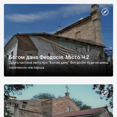
Богом дана Феодосія. Місто Ч.2
Друга частина звіту про "Богом дану" Феодосію буде не менш
насиченою ніж перша.