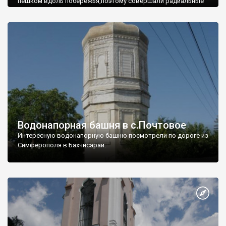
пешком вдоль побережья,поэтому совершали радиальные
вылазки из Оленевки.
Водонапорная башня в с.Почтовое
Интересную водонапорную башню посмотрели по дороге из
Симферополя в Бахчисарай.