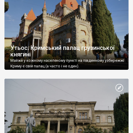
Утьос. Кримський палац грузинської
княгині
Майже у кожному населеному пункті на південному узбережжі
Криму є свій палац (а часто і не один).