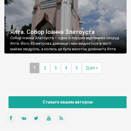
Ялта. Собор Іоанна Златоуста
Собор Іоанна Златоуста – одна із перших мурованих споруд
Ялти. Його 45-метрова дзвіниця і нині видніється в місті
майже звідусіль, а колись це була висотна домінанта Ялти.
1
2
3
4
5
Далі »
Станьте нашим автором