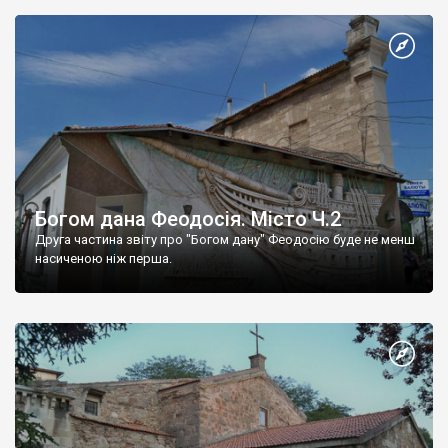
Богом дана Феодосія. Місто Ч.2
Друга частина звіту про "Богом дану" Феодосію буде не менш
насиченою ніж перша.