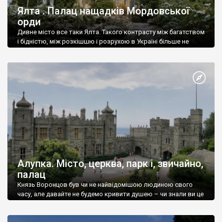
Ялта . Палац нащадків Мордовської
орди
Дивне місто все таки Ялта. Такого контрасту між багатством
і бідністю, між розкішшю і розрухою в Україні більше не
знайдеш.
Алупка. Місто, церква, парк і, звичайно,
палац
Князь Воронцов був чи не найвідомішою людиною свого
часу, але давайте не будемо кривити душею – чи знали ви це
прізвище до відвідин Алупки? Мабуть все таки ні.