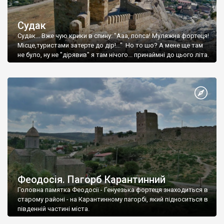
Судак
Судак... Вже чую крики в спину: "Ааа, попса! Муляжна фортеця!
Місце,туристами затерте до дір!..." Но то шо? А мене ще там
не було, ну не "дірявив" я там нічого... принаймні до цього літа.
Феодосія. Пагорб Карантинний
Головна памятка Феодосії - Генуезька фортеця знаходиться в
старому районі - на Карантинному пагорбі, який підноситься в
південній частині міста.