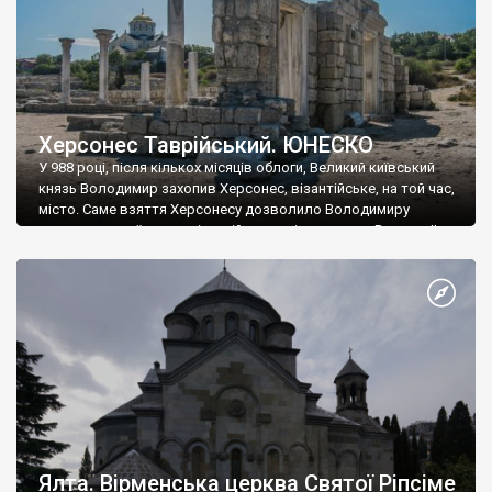
Херсонес Таврійський. ЮНЕСКО
У 988 році, після кількох місяців облоги, Великий київський
князь Володимир захопив Херсонес, візантійське, на той час,
місто. Саме взяття Херсонесу дозволило Володимиру
диктувати свої умови візантійському імператору Василю ІІ, та
одружитися з його дочкою Ганною. Цього ж року, в
Херсонесі Володимир-язичник, став Василем-християнином.
А потім було Хрещення Русі. На честь Херсонесу Таврійського
названо місто […]
Ялта. Вірменська церква Святої Ріпсіме