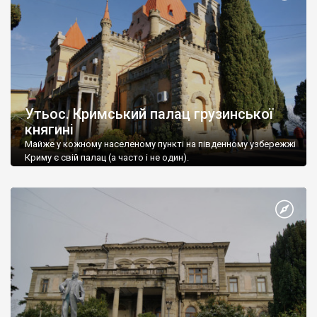
Утьос. Кримський палац грузинської
княгині
Майже у кожному населеному пункті на південному узбережжі
Криму є свій палац (а часто і не один).