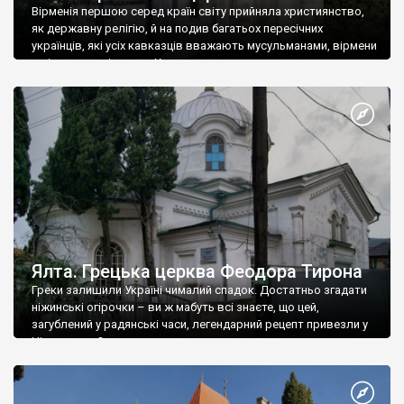
Вірменія першою серед країн світу прийняла християнство,
як державну релігію, й на подив багатьох пересічних
українців, які усіх кавказців вважають мусульманами, вірмени
є відданими вірянами Христа
Ялта. Грецька церква Феодора Тирона
Греки залишили Україні чималий спадок. Достатньо згадати
ніжинські огірочки – ви ж мабуть всі знаєте, що цей,
загублений у радянські часи, легендарний рецепт привезли у
Ніжин греки?