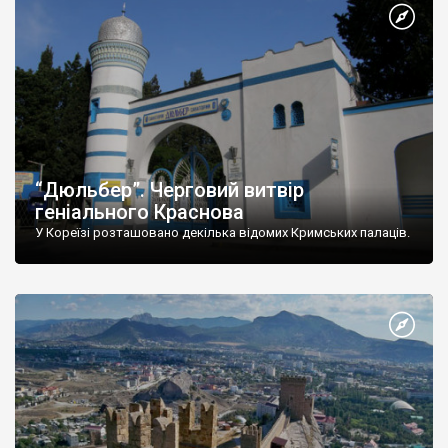
“Дюльбер”. Черговий витвір
геніального Краснова
У Кореїзі розташовано декілька відомих Кримських палаців.