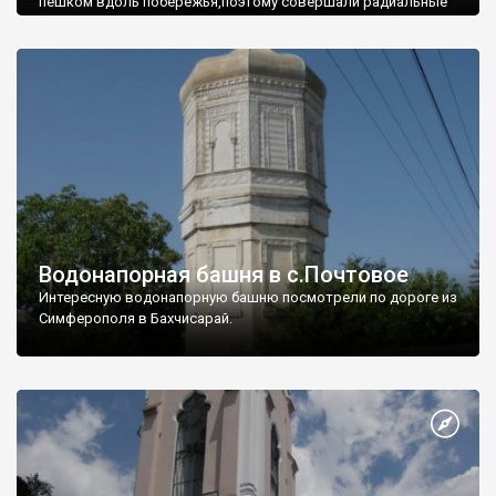
пешком вдоль побережья,поэтому совершали радиальные
вылазки из Оленевки.
Водонапорная башня в с.Почтовое
Интересную водонапорную башню посмотрели по дороге из
Симферополя в Бахчисарай.