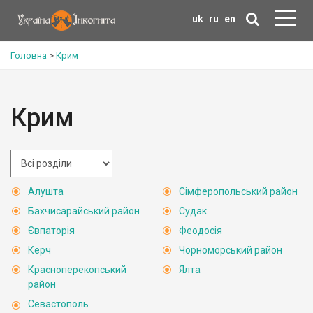
uk
ru
en
Головна
>
Крим
Крим
Алушта
Сімферопольський район
Бахчисарайський район
Судак
Євпаторія
Феодосія
Керч
Чорноморський район
Красноперекопський
Ялта
район
Севастополь