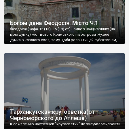
Богом дана Феодосія. Місто Ч.1
Феодосія (Кафа-12 (13) -15 (18) ст) - одне з найцікавіших (на
мою думку) міст всього Кримського півострова .Ну,але
думка в кожного своя, тому щоби розвіяти цей субєктивізм,
запрошую відвідати це
Тарханкутская кругосветка(от
Черноморского до Атлеша)
К сожалению настоящей "кругосветки" не получилось,пройти