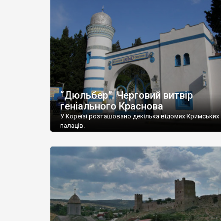
“Дюльбер”. Черговий витвір
геніального Краснова
У Кореїзі розташовано декілька відомих Кримських
палаців.