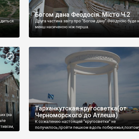
Богом дана Феодосія. Місто Ч.2
одиться
Друга частина звіту про "Богом дану" Феодосію буде 
менш насиченою ніж перша.
Тарханкутская кругосветка(от
Черноморского до Атлеша)
ших (на
але
К сожалению настоящей "кругосветки" не
тивізм,
получилось,пройти пешком вдоль побережья,поэтом
совершали радиальные вылазки из Оленевки.