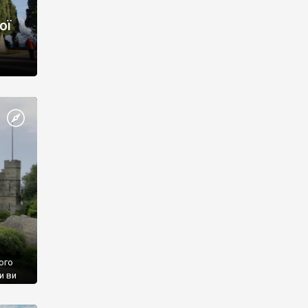
ої
ого
и ви