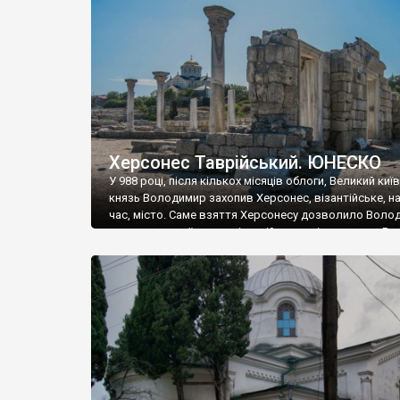
музею «Новгородський музей-заповідник» сотні арт
візантійської доби. Раритети викрадені з фондів об’
культурної спадщини ЮНЕСКО «Херсонеса Таврійсько
Офіційно – на виставку «Золото Візантії», але експер
влада в Україні вважають це лише […]
Херсонес Таврійський. ЮНЕСКО
У 988 році, після кількох місяців облоги, Великий киї
князь Володимир захопив Херсонес, візантійське, на
час, місто. Саме взяття Херсонесу дозволило Воло
диктувати свої умови візантійському імператору Вас
та одружитися з його дочкою Ганною. Цього ж року,
Херсонесі Володимир-язичник, став Василем-
християнином. А потім було Хрещення Русі. На честь
Херсонесу Таврійського названо місто […]