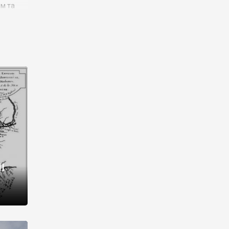
им та
ора і
є
го типу,
ей-
рний
ста:
 райони
від 2
I
і,
рукти,
 котрі