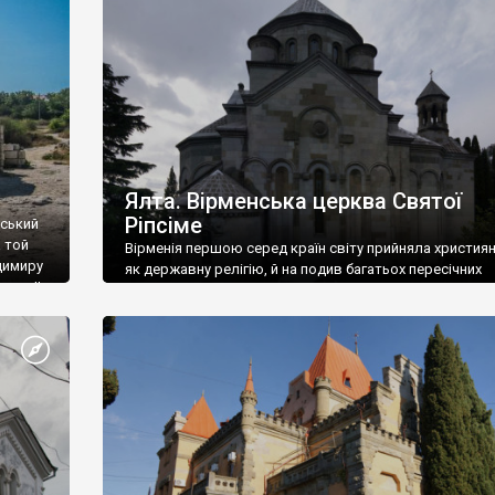
ефактів
називаються «повстяками» (postaki)…” “Вино. Крим
єкту
виробляє відмінне вино і його вдосталь: воно все ду
го».
легке біле і дуже […]
ти та
Ялта. Вірменська церква Святої
Ріпсіме
вський
 той
Вірменія першою серед країн світу прийняла христия
димиру
як державну релігію, й на подив багатьох пересічних
илю ІІ,
українців, які усіх кавказців вважають мусульманами,
 в
вірмени є відданими вірянами Христа