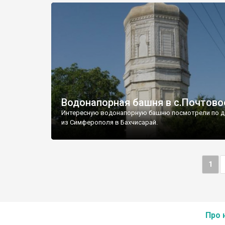
Водонапорная башня в с.Почтово
Интересную водонапорную башню посмотрели по д
из Симферополя в Бахчисарай.
1
Про 