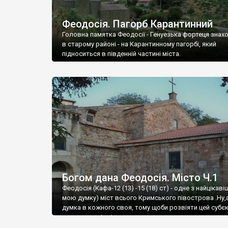
Феодосія. Пагорб Карантинний
Головна памятка Феодосії - Генуезька фортеця знах
в старому районі - на Карантинному пагорбі, який
підноситься в південній частині міста.
Богом дана Феодосія. Місто Ч.1
Феодосія (Кафа-12 (13) -15 (18) ст) - одне з найцікаві
мою думку) міст всього Кримського півострова .Ну,
думка в кожного своя, тому щоби розвіяти цей субєк
запрошую відвідати це