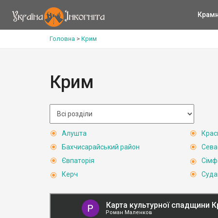
Крам
Головна
>
Крим
Крим
Алушта
Крас
Бахчисарайський район
Сева
Євпаторія
Сімф
Керч
Суда