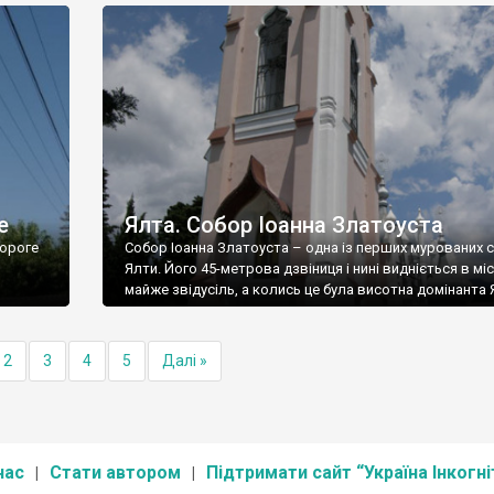
е
Ялта. Собор Іоанна Златоуста
ороге
Собор Іоанна Златоуста – одна із перших мурованих 
Ялти. Його 45-метрова дзвіниця і нині видніється в міс
майже звідусіль, а колись це була висотна домінанта 
2
3
4
5
Далі »
нас
Стати автором
Підтримати сайт “Україна Інкогні