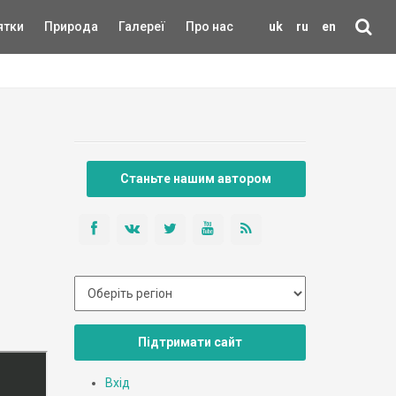
ятки
Природа
Галереї
Про нас
uk
ru
en
Станьте нашим автором
Підтримати сайт
Вхід