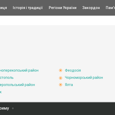
ниця
Історія і традиції
Регіони України
Закордон
Пам'
ноперекопський район
Феодосія
стополь
Чорноморський район
еропольський район
Ялта
к