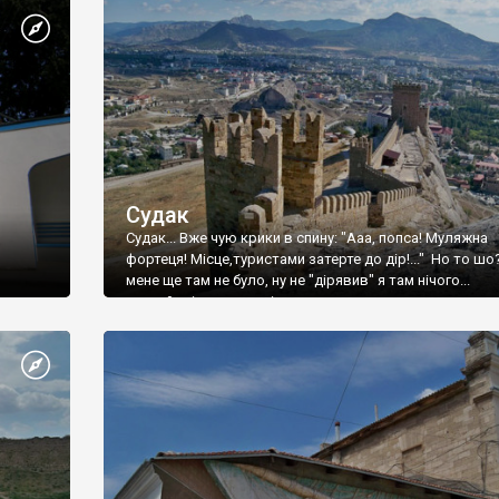
Судак
Судак... Вже чую крики в спину: "Ааа, попса! Муляжна
фортеця! Місце,туристами затерте до дір!..." Но то шо
мене ще там не було, ну не "дірявив" я там нічого...
принаймні до цього літа.