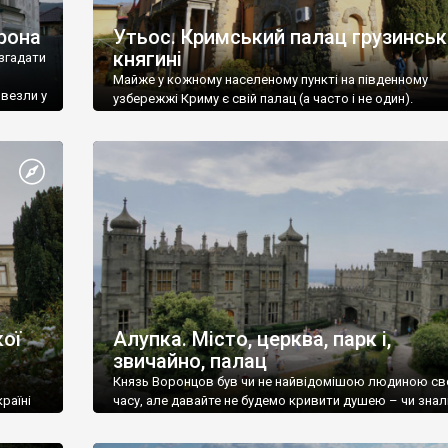
рона
Утьос. Кримський палац грузинськ
княгині
згадати
Майже у кожному населеному пункті на південному
ивезли у
узбережжі Криму є свій палац (а часто і не один).
ої
Алупка. Місто, церква, парк і,
звичайно, палац
Князь Воронцов був чи не найвідомішою людиною св
раїні
часу, але давайте не будемо кривити душею – чи знал
це прізвище до відвідин Алупки? Мабуть все таки ні.