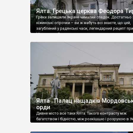
Ялта. Грецька церква Феодора Ти
Греки залишили Україні чималий спадок. Достатньо 
ніжинські огірочки – ви ж мабуть всі знаєте, що цей,
загублений у радянські часи, легендарний рецепт пр
Ніжин греки?
Ялта . Палац нащадків Мордовськ
орди
Дивне місто все таки Ялта. Такого контрасту між
багатством і бідністю, між розкішшю і розрухою в Ук
більше не знайдеш.