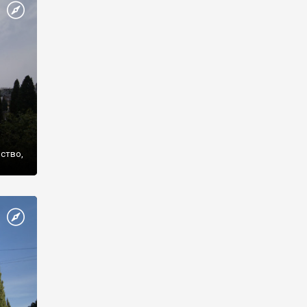
же
нство,