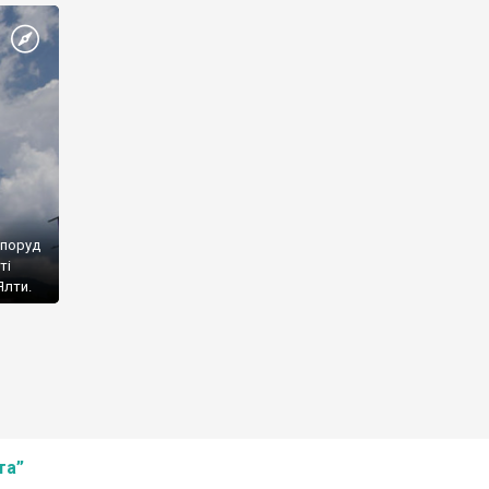
споруд
ті
Ялти.
та”