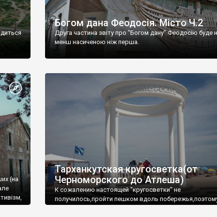
Богом дана Феодосія. Місто Ч.2
одиться
Друга частина звіту про "Богом дану" Феодосію буде 
менш насиченою ніж перша.
Тарханкутская кругосветка(от
Черноморского до Атлеша)
ших (на
але
К сожалению настоящей "кругосветки" не
тивізм,
получилось,пройти пешком вдоль побережья,поэтом
совершали радиальные вылазки из Оленевки.