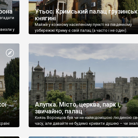
рона
Утьос. Кримський палац грузинськ
княгині
згадати
Майже у кожному населеному пункті на південному
ивезли у
узбережжі Криму є свій палац (а часто і не один).
ої
Алупка. Місто, церква, парк і,
звичайно, палац
Князь Воронцов був чи не найвідомішою людиною св
раїні
часу, але давайте не будемо кривити душею – чи знал
це прізвище до відвідин Алупки? Мабуть все таки ні.