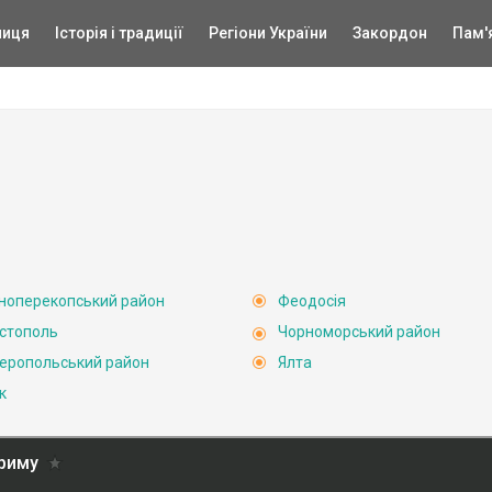
ниця
Історія і традиції
Регіони України
Закордон
Пам'
ноперекопський район
Феодосія
стополь
Чорноморський район
еропольський район
Ялта
к