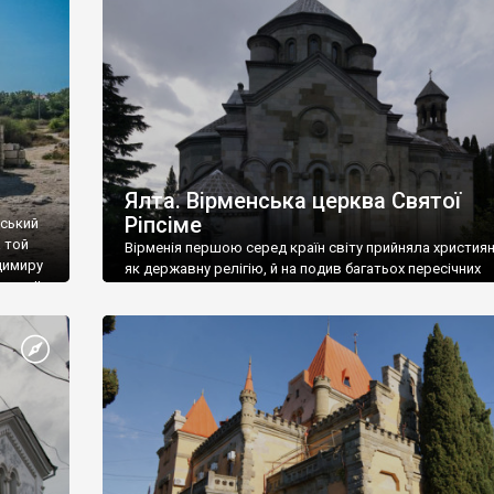
ефактів
називаються «повстяками» (postaki)…” “Вино. Крим
єкту
виробляє відмінне вино і його вдосталь: воно все ду
го».
легке біле і дуже […]
ти та
Ялта. Вірменська церква Святої
Ріпсіме
вський
 той
Вірменія першою серед країн світу прийняла христия
димиру
як державну релігію, й на подив багатьох пересічних
илю ІІ,
українців, які усіх кавказців вважають мусульманами,
 в
вірмени є відданими вірянами Христа