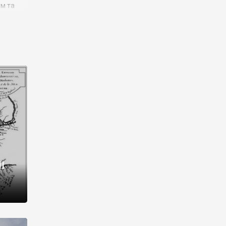
им та
ора і
є
го типу,
ей-
рний
ста:
 райони
від 2
I
і,
рукти,
 котрі