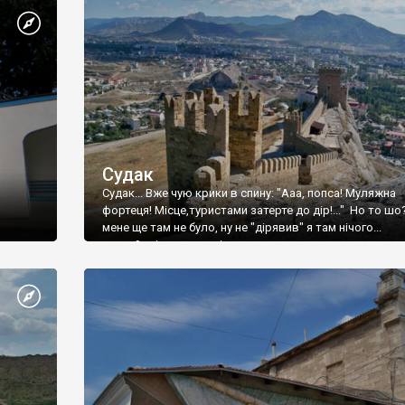
Судак
Судак... Вже чую крики в спину: "Ааа, попса! Муляжна
фортеця! Місце,туристами затерте до дір!..." Но то шо
мене ще там не було, ну не "дірявив" я там нічого...
принаймні до цього літа.