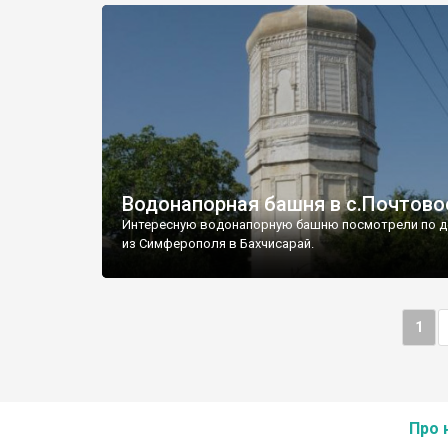
Водонапорная башня в с.Почтово
Интересную водонапорную башню посмотрели по д
из Симферополя в Бахчисарай.
1
Про 