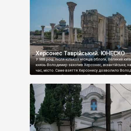
музею «Новгородський музей-заповідник» сотні арт
візантійської доби. Раритети викрадені з фондів об’
культурної спадщини ЮНЕСКО «Херсонеса Таврійсько
Офіційно – на виставку «Золото Візантії», але експер
влада в Україні вважають це лише […]
Херсонес Таврійський. ЮНЕСКО
У 988 році, після кількох місяців облоги, Великий киї
князь Володимир захопив Херсонес, візантійське, на
час, місто. Саме взяття Херсонесу дозволило Воло
диктувати свої умови візантійському імператору Вас
та одружитися з його дочкою Ганною. Цього ж року,
Херсонесі Володимир-язичник, став Василем-
християнином. А потім було Хрещення Русі. На честь
Херсонесу Таврійського названо місто […]