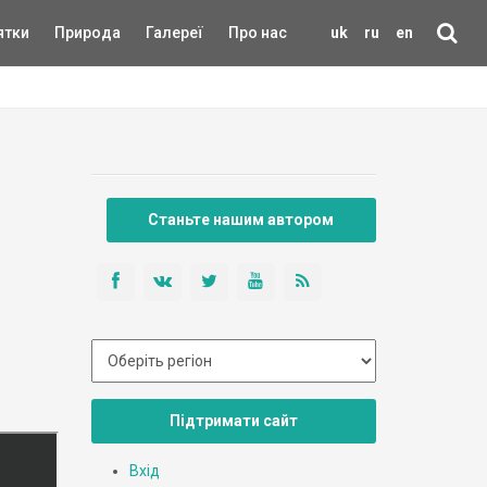
ятки
Природа
Галереї
Про нас
uk
ru
en
Станьте нашим автором
Підтримати сайт
Вхід