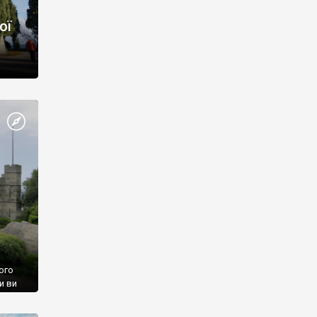
ої
ого
и ви