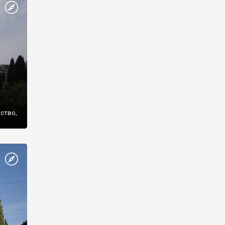
же
нство,