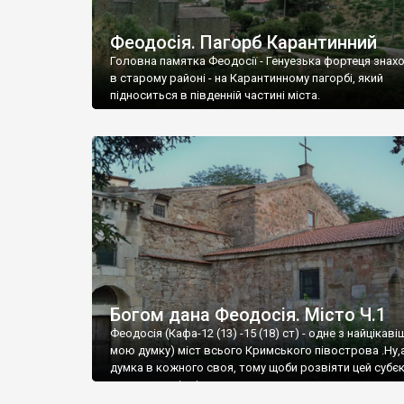
Феодосія. Пагорб Карантинний
Головна памятка Феодосії - Генуезька фортеця знах
в старому районі - на Карантинному пагорбі, який
підноситься в південній частині міста.
Богом дана Феодосія. Місто Ч.1
Феодосія (Кафа-12 (13) -15 (18) ст) - одне з найцікаві
мою думку) міст всього Кримського півострова .Ну,
думка в кожного своя, тому щоби розвіяти цей субєк
запрошую відвідати це