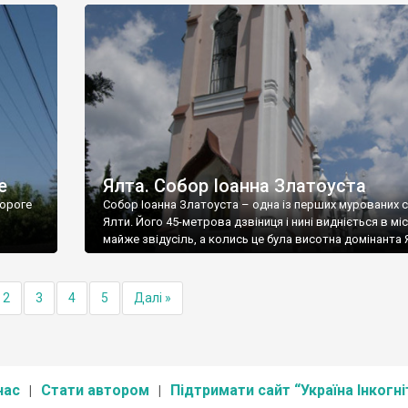
е
Ялта. Собор Іоанна Златоуста
ороге
Собор Іоанна Златоуста – одна із перших мурованих 
Ялти. Його 45-метрова дзвіниця і нині видніється в міс
майже звідусіль, а колись це була висотна домінанта 
2
3
4
5
Далі »
нас
Стати автором
Підтримати сайт “Україна Інкогні