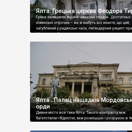
Ялта. Грецька церква Феодора Ти
Греки залишили Україні чималий спадок. Достатньо 
ніжинські огірочки – ви ж мабуть всі знаєте, що цей,
загублений у радянські часи, легендарний рецепт пр
Ніжин греки?
Ялта . Палац нащадків Мордовськ
орди
Дивне місто все таки Ялта. Такого контрасту між
багатством і бідністю, між розкішшю і розрухою в Ук
більше не знайдеш.