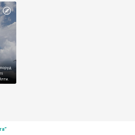
споруд
ті
Ялти.
та”