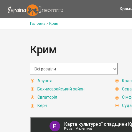
Крам
Головна
>
Крим
Крим
Алушта
Крас
Бахчисарайський район
Сева
Євпаторія
Сімф
Керч
Суда