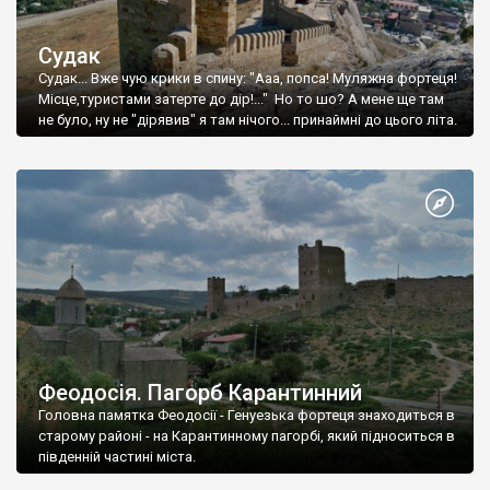
Судак
Судак... Вже чую крики в спину: "Ааа, попса! Муляжна фортеця!
Місце,туристами затерте до дір!..." Но то шо? А мене ще там
не було, ну не "дірявив" я там нічого... принаймні до цього літа.
Феодосія. Пагорб Карантинний
Головна памятка Феодосії - Генуезька фортеця знаходиться в
старому районі - на Карантинному пагорбі, який підноситься в
південній частині міста.