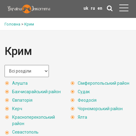
uk
ru
en
Головна
>
Крим
Крим
Алушта
Сімферопольський район
Бахчисарайський район
Судак
Євпаторія
Феодосія
Керч
Чорноморський район
Красноперекопський
Ялта
район
Севастополь