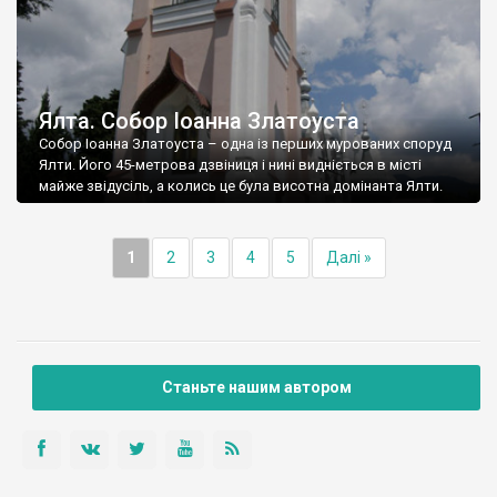
Ялта. Собор Іоанна Златоуста
Собор Іоанна Златоуста – одна із перших мурованих споруд
Ялти. Його 45-метрова дзвіниця і нині видніється в місті
майже звідусіль, а колись це була висотна домінанта Ялти.
1
2
3
4
5
Далі »
Станьте нашим автором