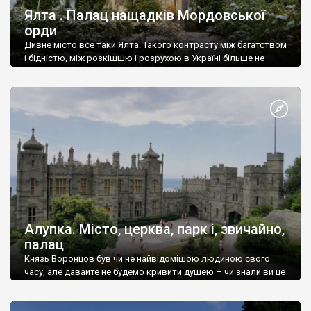
Ялта . Палац нащадків Мордовської
орди
Дивне місто все таки Ялта. Такого контрасту між багатством
і бідністю, між розкішшю і розрухою в Україні більше не
знайдеш.
Алупка. Місто, церква, парк і, звичайно,
палац
Князь Воронцов був чи не найвідомішою людиною свого
часу, але давайте не будемо кривити душею – чи знали ви це
прізвище до відвідин Алупки? Мабуть все таки ні.