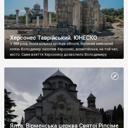
Херсонес Таврійський. ЮНЕСКО
У 988 році, після кількох місяців облоги, Великий київський
князь Володимир захопив Херсонес, візантійське, на той час,
місто. Саме взяття Херсонесу дозволило Володимиру
диктувати свої умови візантійському імператору Василю ІІ, та
одружитися з його дочкою Ганною. Цього ж року, в
Херсонесі Володимир-язичник, став Василем-християнином.
А потім було Хрещення Русі. На честь Херсонесу Таврійського
названо місто […]
Ялта. Вірменська церква Святої Ріпсіме