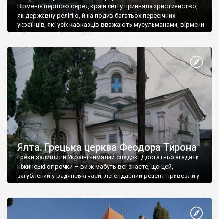
Вірменія першою серед країн світу прийняла християнство,
як державну релігію, й на подив багатьох пересічних
українців, які усіх кавказців вважають мусульманами, вірмени
є відданими вірянами Христа
Ялта. Грецька церква Феодора Тирона
Греки залишили Україні чималий спадок. Достатньо згадати
ніжинські огірочки – ви ж мабуть всі знаєте, що цей,
загублений у радянські часи, легендарний рецепт привезли у
Ніжин греки?