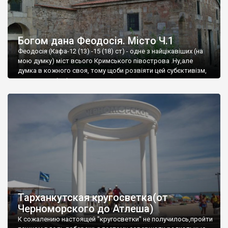
Богом дана Феодосія. Місто Ч.1
Феодосія (Кафа-12 (13) -15 (18) ст) - одне з найцікавіших (на
мою думку) міст всього Кримського півострова .Ну,але
думка в кожного своя, тому щоби розвіяти цей субєктивізм,
запрошую відвідати це
Тарханкутская кругосветка(от
Черноморского до Атлеша)
К сожалению настоящей "кругосветки" не получилось,пройти