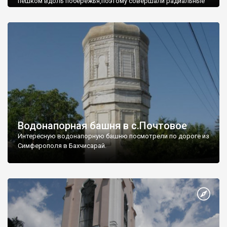
пешком вдоль побережья,поэтому совершали радиальные
вылазки из Оленевки.
Водонапорная башня в с.Почтовое
Интересную водонапорную башню посмотрели по дороге из
Симферополя в Бахчисарай.