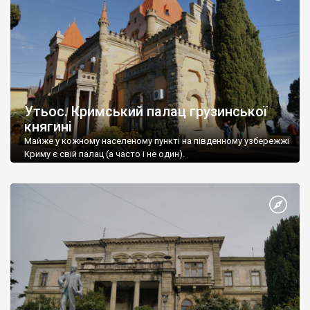
Утьос. Кримський палац грузинської
княгині
Майже у кожному населеному пункті на південному узбережжі
Криму є свій палац (а часто і не один).