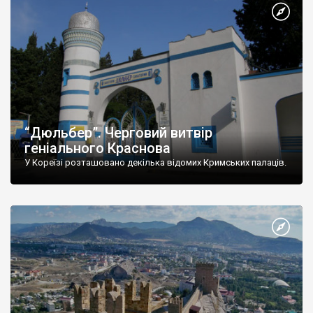
“Дюльбер”. Черговий витвір
геніального Краснова
У Кореїзі розташовано декілька відомих Кримських палаців.