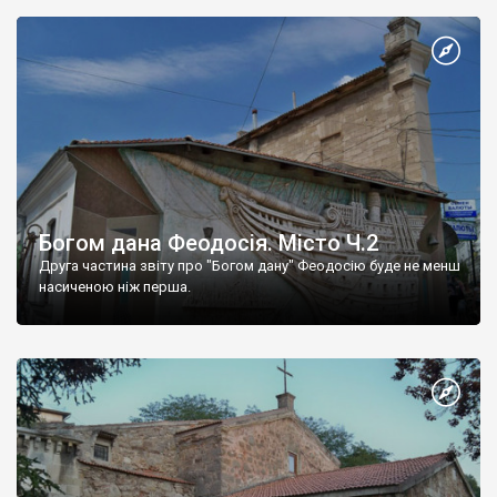
Богом дана Феодосія. Місто Ч.2
Друга частина звіту про "Богом дану" Феодосію буде не менш
насиченою ніж перша.