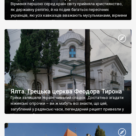
Вірменія першою серед країн світу прийняла християнство,
як державну релігію, й на подив багатьох пересічних
українців, які усіх кавказців вважають мусульманами, вірмени
є відданими вірянами Христа
Ялта. Грецька церква Феодора Тирона
Греки залишили Україні чималий спадок. Достатньо згадати
ніжинські огірочки – ви ж мабуть всі знаєте, що цей,
загублений у радянські часи, легендарний рецепт привезли у
Ніжин греки?