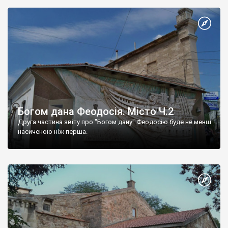
Богом дана Феодосія. Місто Ч.2
Друга частина звіту про "Богом дану" Феодосію буде не менш
насиченою ніж перша.