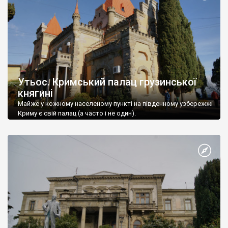
Утьос. Кримський палац грузинської
княгині
Майже у кожному населеному пункті на південному узбережжі
Криму є свій палац (а часто і не один).