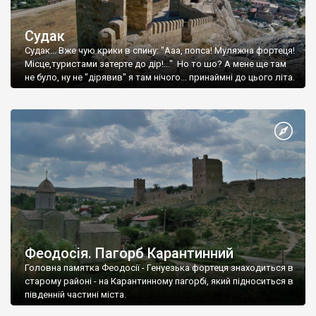
Судак
Судак... Вже чую крики в спину: "Ааа, попса! Муляжна фортеця!
Місце,туристами затерте до дір!..." Но то шо? А мене ще там
не було, ну не "дірявив" я там нічого... принаймні до цього літа.
Феодосія. Пагорб Карантинний
Головна памятка Феодосії - Генуезька фортеця знаходиться в
старому районі - на Карантинному пагорбі, який підноситься в
південній частині міста.