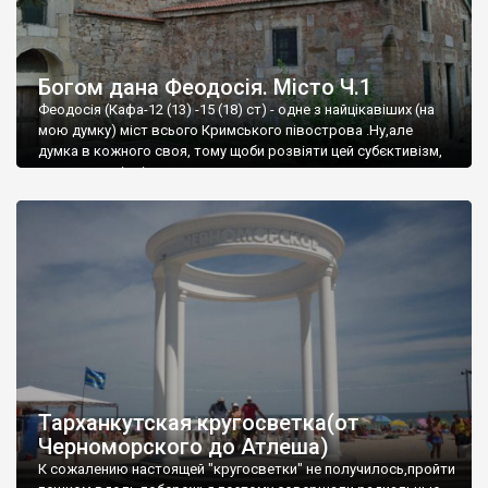
Богом дана Феодосія. Місто Ч.1
Феодосія (Кафа-12 (13) -15 (18) ст) - одне з найцікавіших (на
мою думку) міст всього Кримського півострова .Ну,але
думка в кожного своя, тому щоби розвіяти цей субєктивізм,
запрошую відвідати це
Тарханкутская кругосветка(от
Черноморского до Атлеша)
К сожалению настоящей "кругосветки" не получилось,пройти