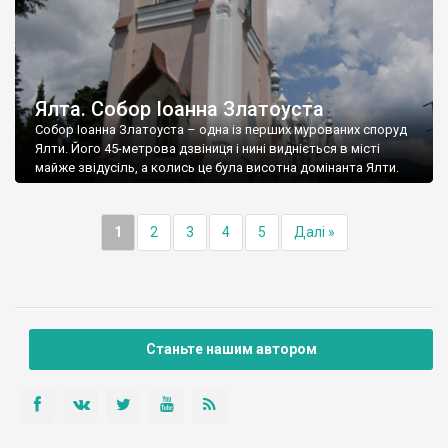
Ялта. Собор Іоанна Златоуста
Собор Іоанна Златоуста – одна із перших мурованих споруд
Ялти. Його 45-метрова дзвіниця і нині видніється в місті
майже звідусіль, а колись це була висотна домінанта Ялти.
1
2
3
4
5
Далі »
Станьте нашим автором