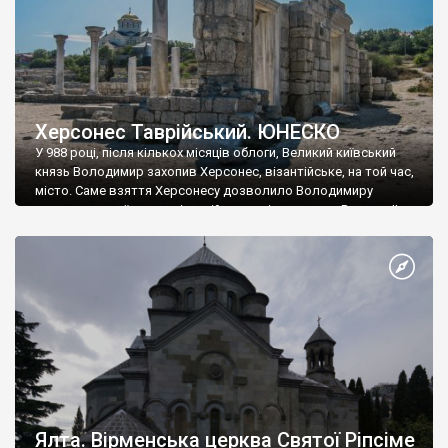
Херсонес Таврійський. ЮНЕСКО
У 988 році, після кількох місяців облоги, Великий київський
князь Володимир захопив Херсонес, візантійське, на той час,
місто. Саме взяття Херсонесу дозволило Володимиру
диктувати свої умови візантійському імператору Василю ІІ, та
одружитися з його дочкою Ганною. Цього ж року, в
Херсонесі Володимир-язичник, став Василем-християнином.
А потім було Хрещення Русі. На честь Херсонесу Таврійського
названо місто […]
Ялта. Вірменська церква Святої Ріпсіме