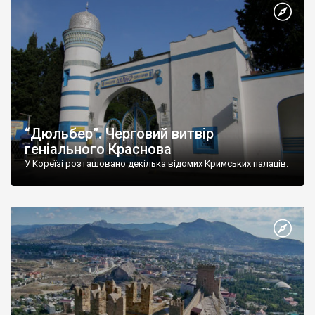
“Дюльбер”. Черговий витвір
геніального Краснова
У Кореїзі розташовано декілька відомих Кримських палаців.