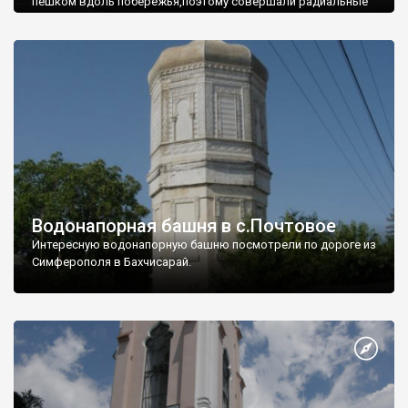
пешком вдоль побережья,поэтому совершали радиальные
вылазки из Оленевки.
Водонапорная башня в с.Почтовое
Интересную водонапорную башню посмотрели по дороге из
Симферополя в Бахчисарай.