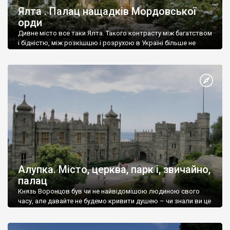
Ялта . Палац нащадків Мордовської
орди
Дивне місто все таки Ялта. Такого контрасту між багатством
і бідністю, між розкішшю і розрухою в Україні більше не
знайдеш.
Алупка. Місто, церква, парк і, звичайно,
палац
Князь Воронцов був чи не найвідомішою людиною свого
часу, але давайте не будемо кривити душею – чи знали ви це
прізвище до відвідин Алупки? Мабуть все таки ні.