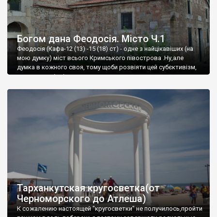
Богом дана Феодосія. Місто Ч.1
Феодосія (Кафа-12 (13) -15 (18) ст) - одне з найцікавіших (на
мою думку) міст всього Кримського півострова .Ну,але
думка в кожного своя, тому щоби розвіяти цей субєктивізм,
запрошую відвідати це
Тарханкутская кругосветка(от
Черноморского до Атлеша)
К сожалению настоящей "кругосветки" не получилось,пройти