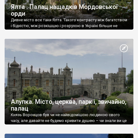
Ялта . Палац нащадків Мордовської
орди
Дивне місто все таки Ялта. Такого контрасту між багатством
і бідністю, між розкішшю і розрухою в Україні більше не
знайдеш.
Алупка. Місто, церква, парк і, звичайно,
палац
Князь Воронцов був чи не найвідомішою людиною свого
часу, але давайте не будемо кривити душею – чи знали ви це
прізвище до відвідин Алупки? Мабуть все таки ні.