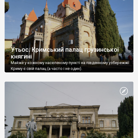
Утьос. Кримський палац грузинської
княгині
Майже у кожному населеному пункті на південному узбережжі
Криму є свій палац (а часто і не один).