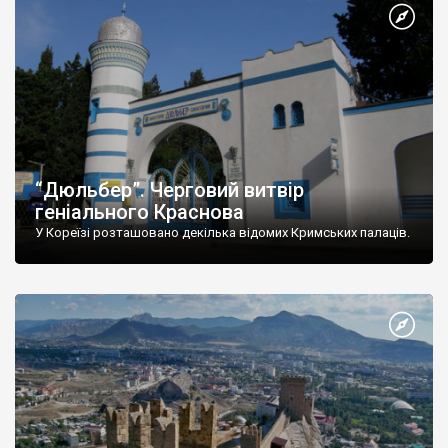
“Дюльбер”. Черговий витвір
геніального Краснова
У Кореїзі розташовано декілька відомих Кримських палаців.