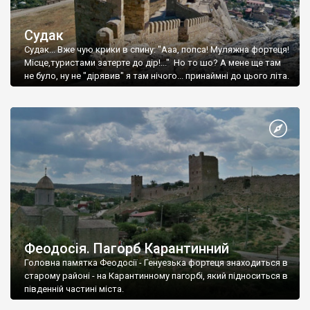
Судак
Судак... Вже чую крики в спину: "Ааа, попса! Муляжна фортеця!
Місце,туристами затерте до дір!..." Но то шо? А мене ще там
не було, ну не "дірявив" я там нічого... принаймні до цього літа.
Феодосія. Пагорб Карантинний
Головна памятка Феодосії - Генуезька фортеця знаходиться в
старому районі - на Карантинному пагорбі, який підноситься в
південній частині міста.