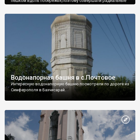
пешком вдоль побережья,поэтому совершали радиальные
вылазки из Оленевки.
Водонапорная башня в с.Почтовое
Интересную водонапорную башню посмотрели по дороге из
Симферополя в Бахчисарай.