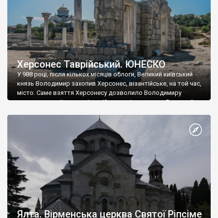
Херсонес Таврійський. ЮНЕСКО
У 988 році, після кількох місяців облоги, Великий київський
князь Володимир захопив Херсонес, візантійське, на той час,
місто. Саме взяття Херсонесу дозволило Володимиру
диктувати свої умови візантійському імператору Василю ІІ, та
одружитися з його дочкою Ганною. Цього ж року, в
Херсонесі Володимир-язичник, став Василем-християнином.
А потім було Хрещення Русі. На честь Херсонесу Таврійського
названо місто […]
Ялта. Вірменська церква Святої Ріпсіме