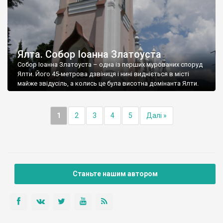
Ялта. Собор Іоанна Златоуста
Собор Іоанна Златоуста – одна із перших мурованих споруд
Ялти. Його 45-метрова дзвіниця і нині видніється в місті
майже звідусіль, а колись це була висотна домінанта Ялти.
1
2
3
4
5
Далі »
Станьте нашим автором