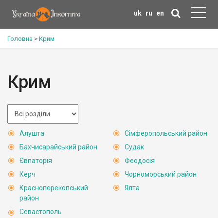
uk
ru
en
Головна
>
Крим
Крим
Алушта
Сімферопольський район
Бахчисарайський район
Судак
Євпаторія
Феодосія
Керч
Чорноморський район
Красноперекопський
Ялта
район
Севастополь