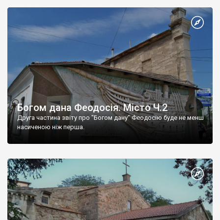
Богом дана Феодосія. Місто Ч.2
Друга частина звіту про "Богом дану" Феодосію буде не менш
насиченою ніж перша.