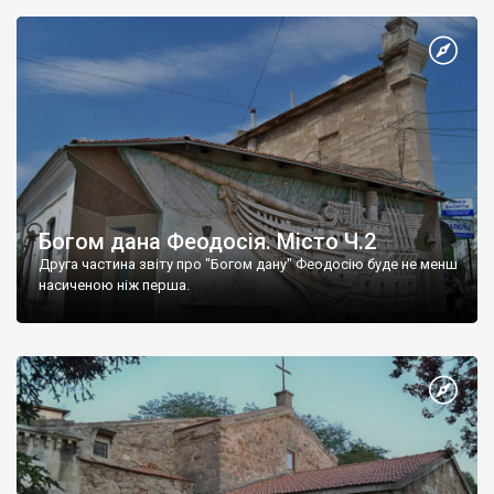
Богом дана Феодосія. Місто Ч.2
Друга частина звіту про "Богом дану" Феодосію буде не менш
насиченою ніж перша.