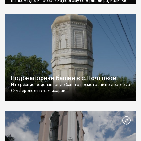
пешком вдоль побережья,поэтому совершали радиальные
вылазки из Оленевки.
Водонапорная башня в с.Почтовое
Интересную водонапорную башню посмотрели по дороге из
Симферополя в Бахчисарай.