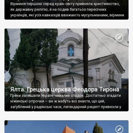
Вірменія першою серед країн світу прийняла християнство,
як державну релігію, й на подив багатьох пересічних
українців, які усіх кавказців вважають мусульманами, вірмени
є відданими вірянами Христа
Ялта. Грецька церква Феодора Тирона
Греки залишили Україні чималий спадок. Достатньо згадати
ніжинські огірочки – ви ж мабуть всі знаєте, що цей,
загублений у радянські часи, легендарний рецепт привезли у
Ніжин греки?