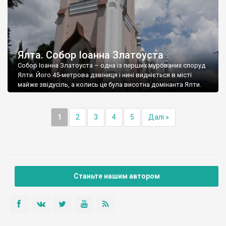
Ялта. Собор Іоанна Златоуста
Собор Іоанна Златоуста – одна із перших мурованих споруд
Ялти. Його 45-метрова дзвіниця і нині видніється в місті
майже звідусіль, а колись це була висотна домінанта Ялти.
1
2
3
4
5
Далі »
Станьте нашим автором