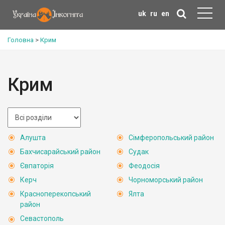
uk
ru
en
Головна
>
Крим
Крим
Алушта
Сімферопольський район
Бахчисарайський район
Судак
Євпаторія
Феодосія
Керч
Чорноморський район
Красноперекопський
Ялта
район
Севастополь