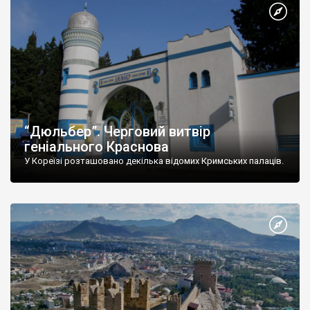
“Дюльбер”. Черговий витвір
геніального Краснова
У Кореїзі розташовано декілька відомих Кримських палаців.