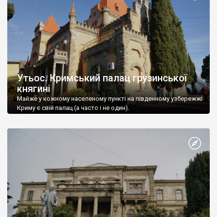
Утьос. Кримський палац грузинської
княгині
Майже у кожному населеному пункті на південному узбережжі
Криму є свій палац (а часто і не один).