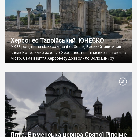
Херсонес Таврійський. ЮНЕСКО
У 988 році, після кількох місяців облоги, Великий київський
князь Володимир захопив Херсонес, візантійське, на той час,
місто. Саме взяття Херсонесу дозволило Володимиру
диктувати свої умови візантійському імператору Василю ІІ, та
одружитися з його дочкою Ганною. Цього ж року, в
Херсонесі Володимир-язичник, став Василем-християнином.
А потім було Хрещення Русі. На честь Херсонесу Таврійського
названо місто […]
Ялта. Вірменська церква Святої Ріпсіме