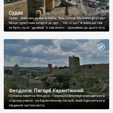
Судак
Судак... Вже чую крики в спину: "Ааа, попса! Муляжна фортеця!
Місце,туристами затерте до дір!..." Но то шо? А мене ще там
не було, ну не "дірявив" я там нічого... принаймні до цього літа.
Феодосія. Пагорб Карантинний
Головна памятка Феодосії - Генуезька фортеця знаходиться в
старому районі - на Карантинному пагорбі, який підноситься в
південній частині міста.