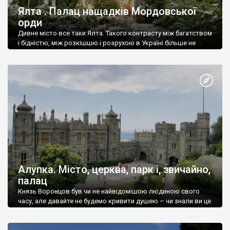
Ялта . Палац нащадків Мордовської
орди
Дивне місто все таки Ялта. Такого контрасту між багатством
і бідністю, між розкішшю і розрухою в Україні більше не
знайдеш.
Алупка. Місто, церква, парк і, звичайно,
палац
Князь Воронцов був чи не найвідомішою людиною свого
часу, але давайте не будемо кривити душею – чи знали ви це
прізвище до відвідин Алупки? Мабуть все таки ні.