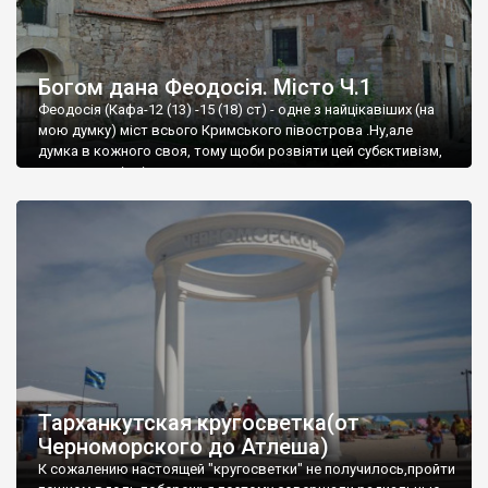
Богом дана Феодосія. Місто Ч.1
Феодосія (Кафа-12 (13) -15 (18) ст) - одне з найцікавіших (на
мою думку) міст всього Кримського півострова .Ну,але
думка в кожного своя, тому щоби розвіяти цей субєктивізм,
запрошую відвідати це
Тарханкутская кругосветка(от
Черноморского до Атлеша)
К сожалению настоящей "кругосветки" не получилось,пройти