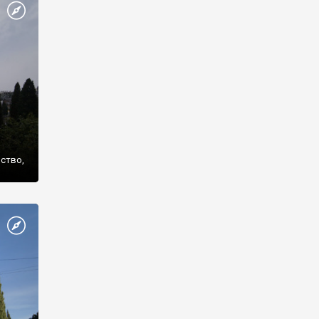
же
нство,