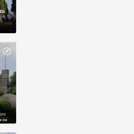
ої
ого
и ви