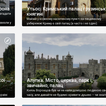
рона
Утьос. Кримський палац грузинськ
княгині
згадати
Майже у кожному населеному пункті на південному
ивезли у
узбережжі Криму є свій палац (а часто і не один).
ої
Алупка. Місто, церква, парк і,
звичайно, палац
Князь Воронцов був чи не найвідомішою людиною св
раїні
часу, але давайте не будемо кривити душею – чи знал
це прізвище до відвідин Алупки? Мабуть все таки ні.