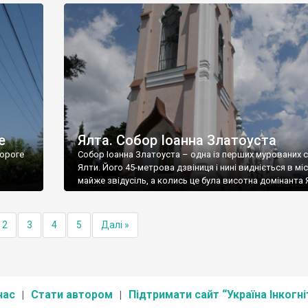
е
Ялта. Собор Іоанна Златоуста
ороге
Собор Іоанна Златоуста – одна із перших мурованих 
Ялти. Його 45-метрова дзвіниця і нині видніється в міс
майже звідусіль, а колись це була висотна домінанта 
2
3
4
5
Далі »
нас
Стати автором
Підтримати сайт “Україна Інкогні