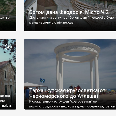
Богом дана Феодосія. Місто Ч.2
одиться
Друга частина звіту про "Богом дану" Феодосію буде 
менш насиченою ніж перша.
Тарханкутская кругосветка(от
Черноморского до Атлеша)
ших (на
але
К сожалению настоящей "кругосветки" не
тивізм,
получилось,пройти пешком вдоль побережья,поэтом
совершали радиальные вылазки из Оленевки.