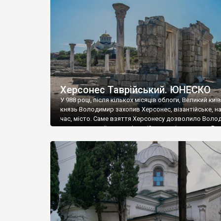
музею «Новгородський музей-заповідник» сотні арт
візантійської доби. Раритети викрадені з фондів об’
культурної спадщини ЮНЕСКО «Херсонеса Таврійсько
Офіційно – на виставку «Золото Візантії», але експер
влада в Україні вважають це лише […]
Херсонес Таврійський. ЮНЕСКО
У 988 році, після кількох місяців облоги, Великий киї
князь Володимир захопив Херсонес, візантійське, на
час, місто. Саме взяття Херсонесу дозволило Воло
диктувати свої умови візантійському імператору Вас
та одружитися з його дочкою Ганною. Цього ж року,
Херсонесі Володимир-язичник, став Василем-
християнином. А потім було Хрещення Русі. На честь
Херсонесу Таврійського названо місто […]