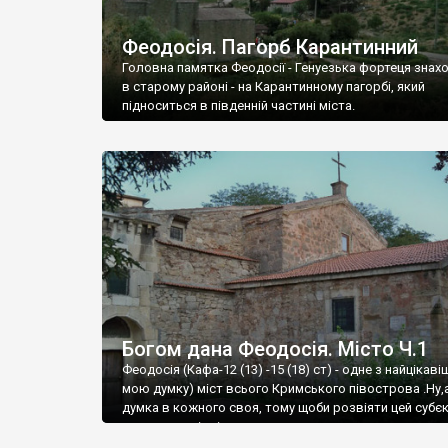
Феодосія. Пагорб Карантинний
Головна памятка Феодосії - Генуезька фортеця знах
в старому районі - на Карантинному пагорбі, який
підноситься в південній частині міста.
Богом дана Феодосія. Місто Ч.1
Феодосія (Кафа-12 (13) -15 (18) ст) - одне з найцікаві
мою думку) міст всього Кримського півострова .Ну,
думка в кожного своя, тому щоби розвіяти цей субєк
запрошую відвідати це