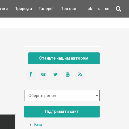
ятки
Природа
Галереї
Про нас
uk
ru
en
Станьте нашим автором
Підтримати сайт
Вхід