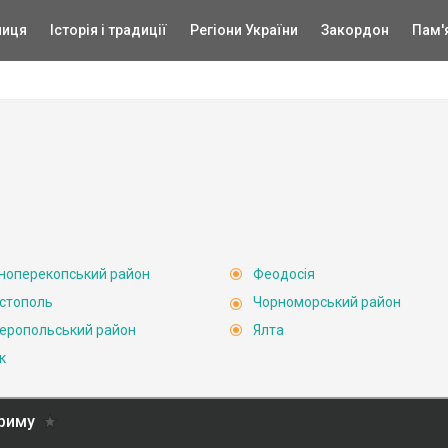
ниця
Історія і традиції
Регіони України
Закордон
Пам'
ноперекопський район
Феодосія
стополь
Чорноморський район
еропольський район
Ялта
к