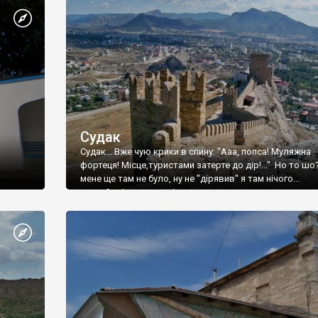
Судак
Судак... Вже чую крики в спину: "Ааа, попса! Муляжна
фортеця! Місце,туристами затерте до дір!..." Но то шо
мене ще там не було, ну не "дірявив" я там нічого...
принаймні до цього літа.