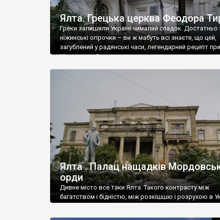
Ялта. Грецька церква Феодора Ти
Греки залишили Україні чималий спадок. Достатньо 
ніжинські огірочки – ви ж мабуть всі знаєте, що цей,
загублений у радянські часи, легендарний рецепт пр
Ніжин греки?
Ялта . Палац нащадків Мордовськ
орди
Дивне місто все таки Ялта. Такого контрасту між
багатством і бідністю, між розкішшю і розрухою в Ук
більше не знайдеш.