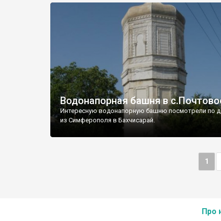
Водонапорная башня в с.Почтово
Интересную водонапорную башню посмотрели по д
из Симферополя в Бахчисарай.
1
Про 