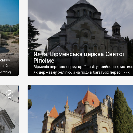
ефактів
називаються «повстяками» (postaki)…” “Вино. Крим
єкту
виробляє відмінне вино і його вдосталь: воно все ду
го».
легке біле і дуже […]
ти та
Ялта. Вірменська церква Святої
Ріпсіме
вський
 той
Вірменія першою серед країн світу прийняла христия
димиру
як державну релігію, й на подив багатьох пересічних
илю ІІ,
українців, які усіх кавказців вважають мусульманами,
 в
вірмени є відданими вірянами Христа