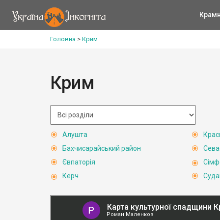
Крам
Головна
>
Крим
Крим
Алушта
Крас
Бахчисарайський район
Сева
Євпаторія
Сімф
Керч
Суда