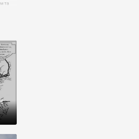
им та
ора і
є
го типу,
ей-
рний
ста:
 райони
від 2
I
і,
рукти,
 котрі