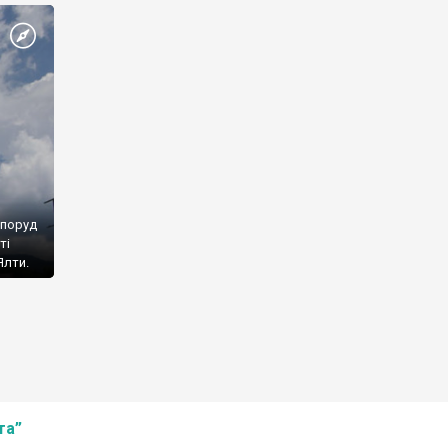
споруд
ті
Ялти.
та”