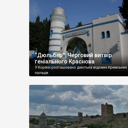
“Дюльбер”. Черговий витвір
геніального Краснова
У Кореїзі розташовано декілька відомих Кримських
палаців.