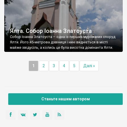
Ялта. Собор Іоанна Златоуста
Собор Іоанна Златоуста – одна із перших мурованих споруд
Ялти. Його 45-метрова дзвіниця і нині видніється в місті
майже звідусіль, а колись це була висотна домінанта Ялти.
1
2
3
4
5
Далі »
Станьте нашим автором