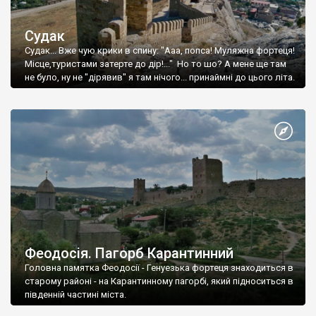
Судак
Судак... Вже чую крики в спину: "Ааа, попса! Муляжна фортеця!
Місце,туристами затерте до дір!..." Но то шо? А мене ще там
не було, ну не "дірявив" я там нічого... принаймні до цього літа.
Феодосія. Пагорб Карантинний
Головна памятка Феодосії - Генуезька фортеця знаходиться в
старому районі - на Карантинному пагорбі, який підноситься в
південній частині міста.