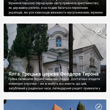
Вірменія першою серед країн світу прийняла християнство,
як державну релігію, й на подив багатьох пересічних
українців, які усіх кавказців вважають мусульманами, вірмени
є відданими вірянами Христа
Ялта. Грецька церква Феодора Тирона
Греки залишили Україні чималий спадок. Достатньо згадати
ніжинські огірочки – ви ж мабуть всі знаєте, що цей,
загублений у радянські часи, легендарний рецепт привезли у
Ніжин греки?