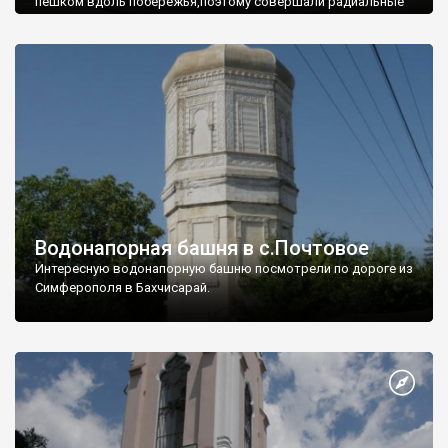
пешком вдоль побережья,поэтому совершали радиальные
вылазки из Оленевки.
Водонапорная башня в с.Почтовое
Интересную водонапорную башню посмотрели по дороге из
Симферополя в Бахчисарай.