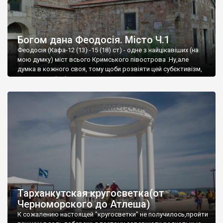
Богом дана Феодосія. Місто Ч.1
Феодосія (Кафа-12 (13) -15 (18) ст) - одне з найцікавіших (на
мою думку) міст всього Кримського півострова .Ну,але
думка в кожного своя, тому щоби розвіяти цей субєктивізм,
запрошую відвідати це
Тарханкутская кругосветка(от
Черноморского до Атлеша)
К сожалению настоящей "кругосветки" не получилось,пройти