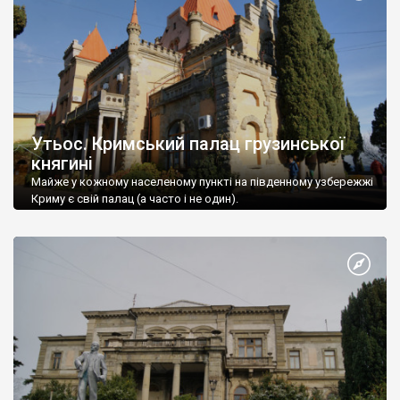
Утьос. Кримський палац грузинської
княгині
Майже у кожному населеному пункті на південному узбережжі
Криму є свій палац (а часто і не один).