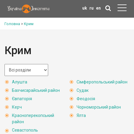
uk
ru
en
Головна
>
Крим
Крим
Алушта
Сімферопольський район
Бахчисарайський район
Судак
Євпаторія
Феодосія
Керч
Чорноморський район
Красноперекопський
Ялта
район
Севастополь