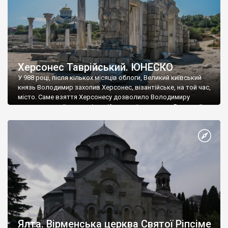
Херсонес Таврійський. ЮНЕСКО
У 988 році, після кількох місяців облоги, Великий київський
князь Володимир захопив Херсонес, візантійське, на той час,
місто. Саме взяття Херсонесу дозволило Володимиру
диктувати свої умови візантійському імператору Василю ІІ, та
одружитися з його дочкою Ганною. Цього ж року, в
Херсонесі Володимир-язичник, став Василем-християнином.
А потім було Хрещення Русі. На честь Херсонесу Таврійського
названо місто […]
Ялта. Вірменська церква Святої Ріпсіме