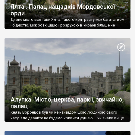
Ялта . Палац нащадків Мордовської
орди
Дивне місто все таки Ялта. Такого контрасту між багатством
і бідністю, між розкішшю і розрухою в Україні більше не
знайдеш.
Алупка. Місто, церква, парк і, звичайно,
палац
Князь Воронцов був чи не найвідомішою людиною свого
часу, але давайте не будемо кривити душею – чи знали ви це
прізвище до відвідин Алупки? Мабуть все таки ні.