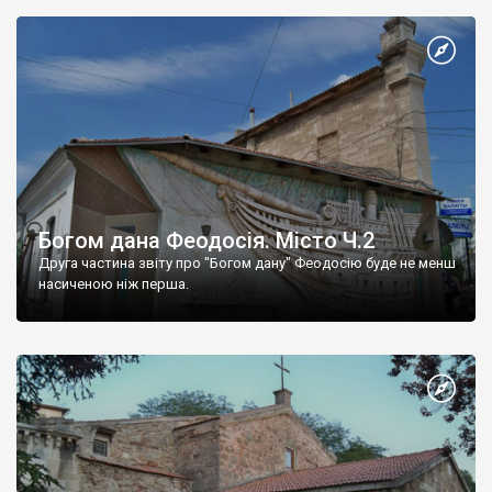
Богом дана Феодосія. Місто Ч.2
Друга частина звіту про "Богом дану" Феодосію буде не менш
насиченою ніж перша.