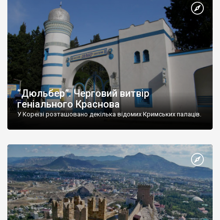
“Дюльбер”. Черговий витвір
геніального Краснова
У Кореїзі розташовано декілька відомих Кримських палаців.