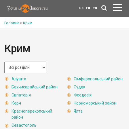
uk
ru
en
Головна
>
Крим
Крим
Алушта
Сімферопольський район
Бахчисарайський район
Судак
Євпаторія
Феодосія
Керч
Чорноморський район
Красноперекопський
Ялта
район
Севастополь