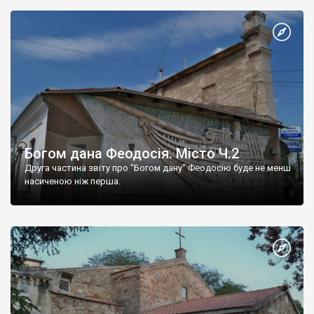
Богом дана Феодосія. Місто Ч.2
Друга частина звіту про "Богом дану" Феодосію буде не менш
насиченою ніж перша.