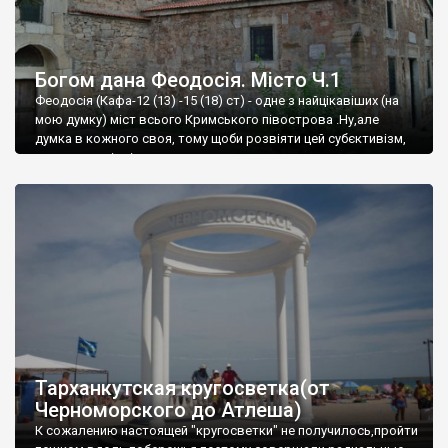
Богом дана Феодосія. Місто Ч.1
Феодосія (Кафа-12 (13) -15 (18) ст) - одне з найцікавіших (на
мою думку) міст всього Кримського півострова .Ну,але
думка в кожного своя, тому щоби розвіяти цей субєктивізм,
запрошую відвідати це
Тарханкутская кругосветка(от
Черноморского до Атлеша)
К сожалению настоящей "кругосветки" не получилось,пройти