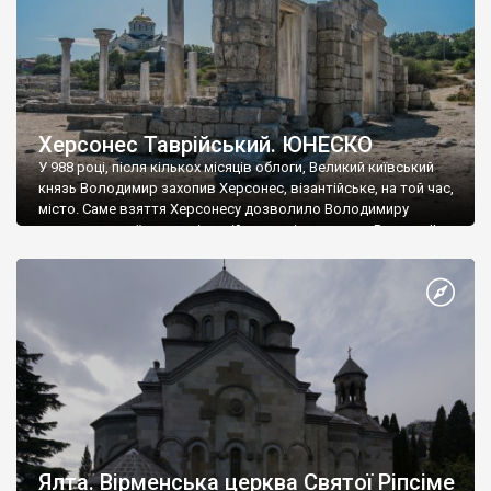
Херсонес Таврійський. ЮНЕСКО
У 988 році, після кількох місяців облоги, Великий київський
князь Володимир захопив Херсонес, візантійське, на той час,
місто. Саме взяття Херсонесу дозволило Володимиру
диктувати свої умови візантійському імператору Василю ІІ, та
одружитися з його дочкою Ганною. Цього ж року, в
Херсонесі Володимир-язичник, став Василем-християнином.
А потім було Хрещення Русі. На честь Херсонесу Таврійського
названо місто […]
Ялта. Вірменська церква Святої Ріпсіме