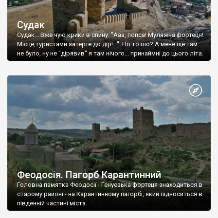
Судак
Судак... Вже чую крики в спину: "Ааа, попса! Муляжна фортеця!
Місце,туристами затерте до дір!..." Но то шо? А мене ще там
не було, ну не "дірявив" я там нічого... принаймні до цього літа.
Феодосія. Пагорб Карантинний
Головна памятка Феодосії - Генуезька фортеця знаходиться в
старому районі - на Карантинному пагорбі, який підноситься в
південній частині міста.