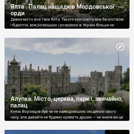
Ялта . Палац нащадків Мордовської
орди
Дивне місто все таки Ялта. Такого контрасту між багатством
і бідністю, між розкішшю і розрухою в Україні більше не
знайдеш.
Алупка. Місто, церква, парк і, звичайно,
палац
Князь Воронцов був чи не найвідомішою людиною свого
часу, але давайте не будемо кривити душею – чи знали ви це
прізвище до відвідин Алупки? Мабуть все таки ні.