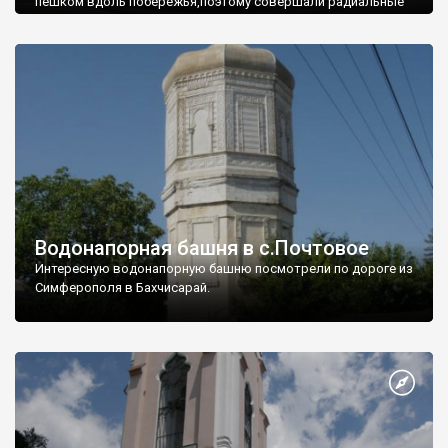
пешком вдоль побережья,поэтому совершали радиальные
вылазки из Оленевки.
Водонапорная башня в с.Почтовое
Интересную водонапорную башню посмотрели по дороге из
Симферополя в Бахчисарай.