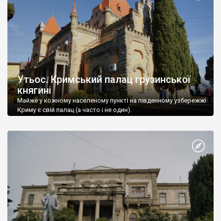
Утьос. Кримський палац грузинської
княгині
Майже у кожному населеному пункті на південному узбережжі
Криму є свій палац (а часто і не один).