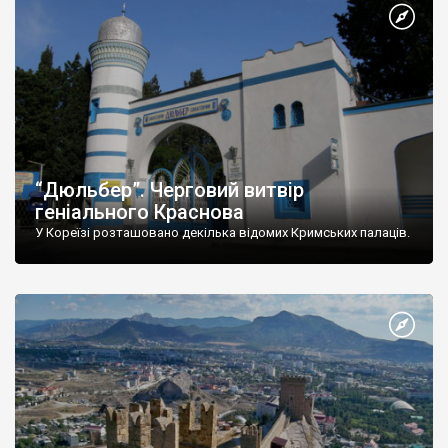
“Дюльбер”. Черговий витвір
геніального Краснова
У Кореїзі розташовано декілька відомих Кримських палаців.