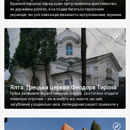
Вірменія першою серед країн світу прийняла християнство,
як державну релігію, й на подив багатьох пересічних
українців, які усіх кавказців вважають мусульманами, вірмени
є відданими вірянами Христа
Ялта. Грецька церква Феодора Тирона
Греки залишили Україні чималий спадок. Достатньо згадати
ніжинські огірочки – ви ж мабуть всі знаєте, що цей,
загублений у радянські часи, легендарний рецепт привезли у
Ніжин греки?