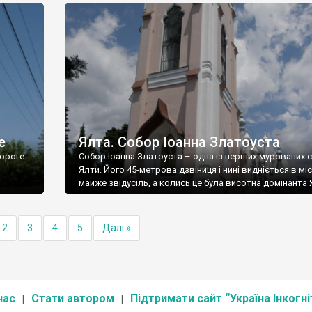
е
Ялта. Собор Іоанна Златоуста
ороге
Собор Іоанна Златоуста – одна із перших мурованих 
Ялти. Його 45-метрова дзвіниця і нині видніється в міс
майже звідусіль, а колись це була висотна домінанта 
2
3
4
5
Далі »
нас
Стати автором
Підтримати сайт “Україна Інкогні