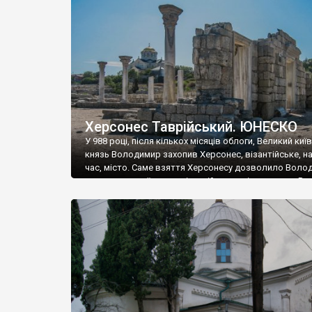
музею «Новгородський музей-заповідник» сотні арт
візантійської доби. Раритети викрадені з фондів об’
культурної спадщини ЮНЕСКО «Херсонеса Таврійсько
Офіційно – на виставку «Золото Візантії», але експер
влада в Україні вважають це лише […]
Херсонес Таврійський. ЮНЕСКО
У 988 році, після кількох місяців облоги, Великий киї
князь Володимир захопив Херсонес, візантійське, на
час, місто. Саме взяття Херсонесу дозволило Воло
диктувати свої умови візантійському імператору Вас
та одружитися з його дочкою Ганною. Цього ж року,
Херсонесі Володимир-язичник, став Василем-
християнином. А потім було Хрещення Русі. На честь
Херсонесу Таврійського названо місто […]