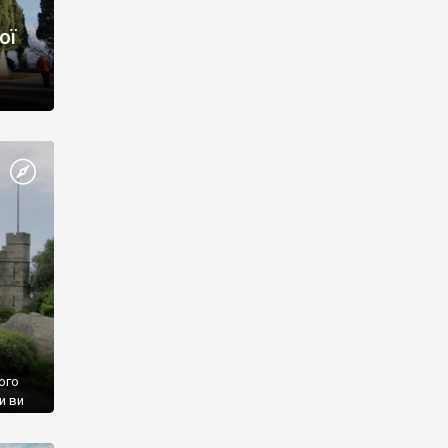
ої
ого
и ви