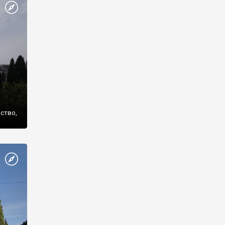
же
нство,