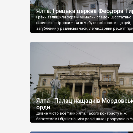
Ялта. Грецька церква Феодора Ти
Греки залишили Україні чималий спадок. Достатньо 
ніжинські огірочки – ви ж мабуть всі знаєте, що цей,
загублений у радянські часи, легендарний рецепт пр
Ніжин греки?
Ялта . Палац нащадків Мордовськ
орди
Дивне місто все таки Ялта. Такого контрасту між
багатством і бідністю, між розкішшю і розрухою в Ук
більше не знайдеш.