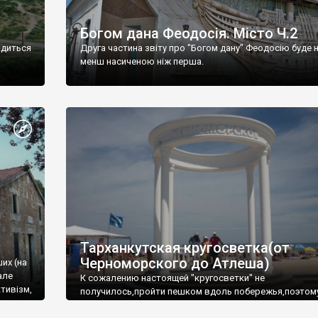
Богом дана Феодосія. Місто Ч.2
одиться
Друга частина звіту про "Богом дану" Феодосію буде 
менш насиченою ніж перша.
Тарханкутская кругосветка(от
Черноморского до Атлеша)
ших (на
але
К сожалению настоящей "кругосветки" не
тивізм,
получилось,пройти пешком вдоль побережья,поэтом
совершали радиальные вылазки из Оленевки.