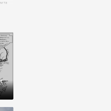
им та
ора і
є
го типу,
ей-
рний
ста:
 райони
від 2
I
і,
рукти,
 котрі