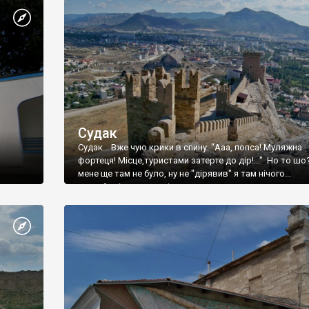
Судак
Судак... Вже чую крики в спину: "Ааа, попса! Муляжна
фортеця! Місце,туристами затерте до дір!..." Но то шо
мене ще там не було, ну не "дірявив" я там нічого...
принаймні до цього літа.