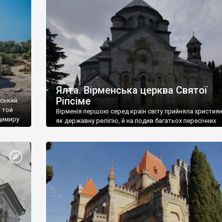
ефактів
називаються «повстяками» (postaki)…” “Вино. Крим
єкту
виробляє відмінне вино і його вдосталь: воно все ду
го».
легке біле і дуже […]
ти та
Ялта. Вірменська церква Святої
Ріпсіме
вський
 той
Вірменія першою серед країн світу прийняла христия
димиру
як державну релігію, й на подив багатьох пересічних
илю ІІ,
українців, які усіх кавказців вважають мусульманами,
 в
вірмени є відданими вірянами Христа