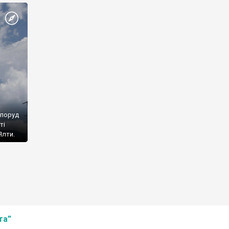
споруд
ті
Ялти.
та”