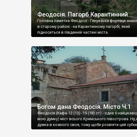
Феодосія. Пагорб Карантинний
Головна памятка Феодосії - Генуезька фортеця знах
в старому районі - на Карантинному пагорбі, який
підноситься в південній частині міста.
Богом дана Феодосія. Місто Ч.1
Феодосія (Кафа-12 (13) -15 (18) ст) - одне з найцікаві
мою думку) міст всього Кримського півострова .Ну,
думка в кожного своя, тому щоби розвіяти цей субєк
запрошую відвідати це