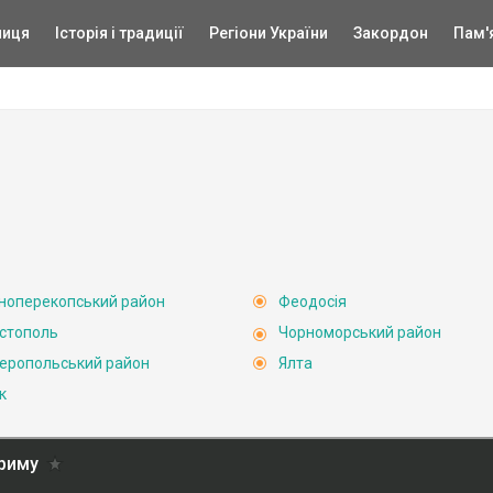
ниця
Історія і традиції
Регіони України
Закордон
Пам'
ноперекопський район
Феодосія
стополь
Чорноморський район
еропольський район
Ялта
к