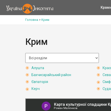
Крам
Головна
>
Крим
Крим
Алушта
Крас
Бахчисарайський район
Сева
Євпаторія
Сімф
Керч
Суда