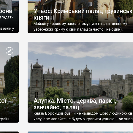
рона
Утьос. Кримський палац грузинськ
княгині
згадати
Майже у кожному населеному пункті на південному
ивезли у
узбережжі Криму є свій палац (а часто і не один).
ої
Алупка. Місто, церква, парк і,
звичайно, палац
Князь Воронцов був чи не найвідомішою людиною св
раїні
часу, але давайте не будемо кривити душею – чи знал
це прізвище до відвідин Алупки? Мабуть все таки ні.