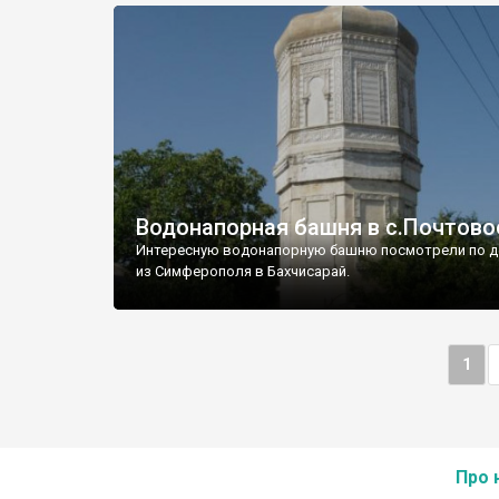
Водонапорная башня в с.Почтово
Интересную водонапорную башню посмотрели по д
из Симферополя в Бахчисарай.
1
Про 