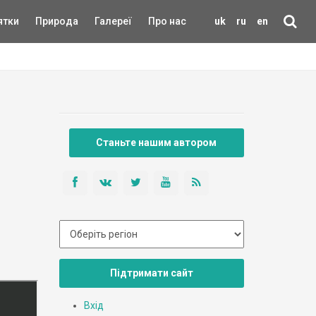
ятки
Природа
Галереї
Про нас
uk
ru
en
Станьте нашим автором
Підтримати сайт
Вхід