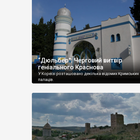
“Дюльбер”. Черговий витвір
геніального Краснова
У Кореїзі розташовано декілька відомих Кримських
палаців.