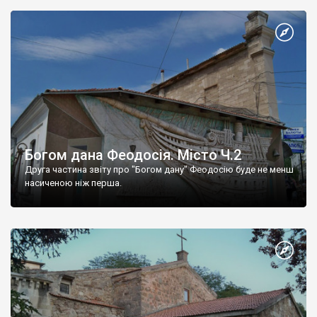
Богом дана Феодосія. Місто Ч.2
Друга частина звіту про "Богом дану" Феодосію буде не менш
насиченою ніж перша.