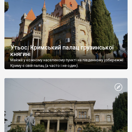
Утьос. Кримський палац грузинської
княгині
Майже у кожному населеному пункті на південному узбережжі
Криму є свій палац (а часто і не один).