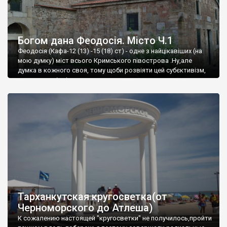
Богом дана Феодосія. Місто Ч.1
Феодосія (Кафа-12 (13) -15 (18) ст) - одне з найцікавіших (на
мою думку) міст всього Кримського півострова .Ну,але
думка в кожного своя, тому щоби розвіяти цей субєктивізм,
запрошую відвідати це
Тарханкутская кругосветка(от
Черноморского до Атлеша)
К сожалению настоящей "кругосветки" не получилось,пройти