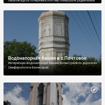
пешком вдоль побережья,поэтому совершали радиальные
вылазки из Оленевки.
Водонапорная башня в с.Почтовое
Интересную водонапорную башню посмотрели по дороге из
Симферополя в Бахчисарай.