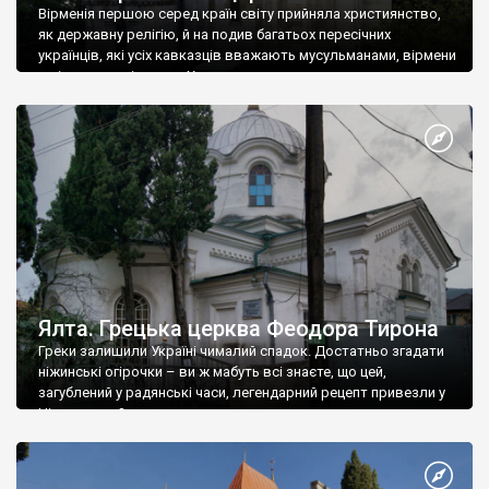
Вірменія першою серед країн світу прийняла християнство,
як державну релігію, й на подив багатьох пересічних
українців, які усіх кавказців вважають мусульманами, вірмени
є відданими вірянами Христа
Ялта. Грецька церква Феодора Тирона
Греки залишили Україні чималий спадок. Достатньо згадати
ніжинські огірочки – ви ж мабуть всі знаєте, що цей,
загублений у радянські часи, легендарний рецепт привезли у
Ніжин греки?