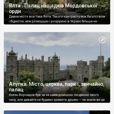
Ялта . Палац нащадків Мордовської
орди
Дивне місто все таки Ялта. Такого контрасту між багатством
і бідністю, між розкішшю і розрухою в Україні більше не
знайдеш.
Алупка. Місто, церква, парк і, звичайно,
палац
Князь Воронцов був чи не найвідомішою людиною свого
часу, але давайте не будемо кривити душею – чи знали ви це
прізвище до відвідин Алупки? Мабуть все таки ні.