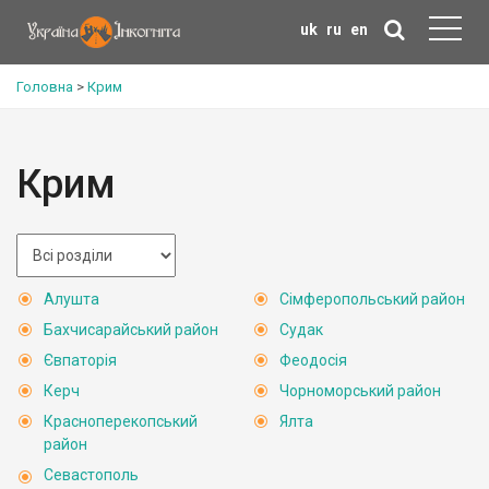
uk
ru
en
Головна
>
Крим
Крим
Алушта
Сімферопольський район
Бахчисарайський район
Судак
Євпаторія
Феодосія
Керч
Чорноморський район
Красноперекопський
Ялта
район
Севастополь