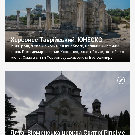
Херсонес Таврійський. ЮНЕСКО
У 988 році, після кількох місяців облоги, Великий київський
князь Володимир захопив Херсонес, візантійське, на той час,
місто. Саме взяття Херсонесу дозволило Володимиру
диктувати свої умови візантійському імператору Василю ІІ, та
одружитися з його дочкою Ганною. Цього ж року, в
Херсонесі Володимир-язичник, став Василем-християнином.
А потім було Хрещення Русі. На честь Херсонесу Таврійського
названо місто […]
Ялта. Вірменська церква Святої Ріпсіме