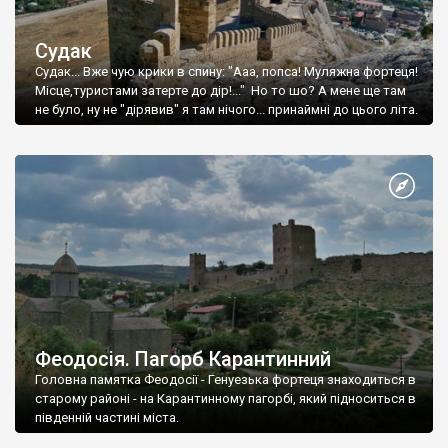
Судак
Судак... Вже чую крики в спину: "Ааа, попса! Муляжна фортеця!
Місце,туристами затерте до дір!..." Но то шо? А мене ще там
не було, ну не "дірявив" я там нічого... принаймні до цього літа.
Феодосія. Пагорб Карантинний
Головна памятка Феодосії - Генуезька фортеця знаходиться в
старому районі - на Карантинному пагорбі, який підноситься в
південній частині міста.