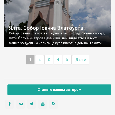
Ялта. Собор Іоанна Златоуста
Собор Іоанна Златоуста – одна із перших мурованих споруд
Ялти. Його 45-метрова дзвіниця і нині видніється в місті
майже звідусіль, а колись це була висотна домінанта Ялти.
1
2
3
4
5
Далі »
Станьте нашим автором