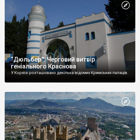
“Дюльбер”. Черговий витвір
геніального Краснова
У Кореїзі розташовано декілька відомих Кримських палаців.