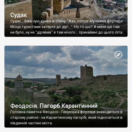
Судак
Судак... Вже чую крики в спину: "Ааа, попса! Муляжна фортеця!
Місце,туристами затерте до дір!..." Но то шо? А мене ще там
не було, ну не "дірявив" я там нічого... принаймні до цього літа.
Феодосія. Пагорб Карантинний
Головна памятка Феодосії - Генуезька фортеця знаходиться в
старому районі - на Карантинному пагорбі, який підноситься в
південній частині міста.