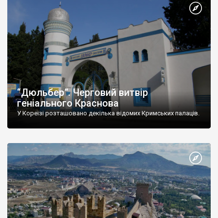
“Дюльбер”. Черговий витвір
геніального Краснова
У Кореїзі розташовано декілька відомих Кримських палаців.