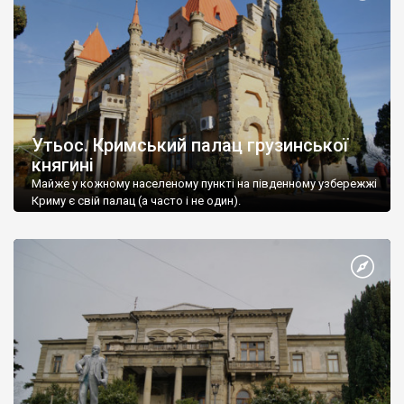
Утьос. Кримський палац грузинської
княгині
Майже у кожному населеному пункті на південному узбережжі
Криму є свій палац (а часто і не один).