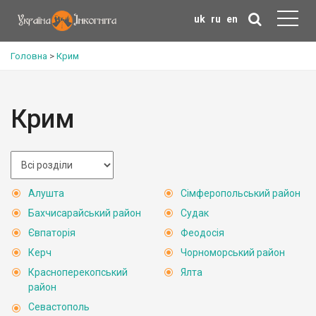
uk
ru
en
Головна
>
Крим
Крим
Алушта
Сімферопольський район
Бахчисарайський район
Судак
Євпаторія
Феодосія
Керч
Чорноморський район
Красноперекопський
Ялта
район
Севастополь