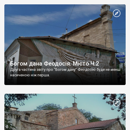
Богом дана Феодосія. Місто Ч.2
Друга частина звіту про "Богом дану" Феодосію буде не менш
насиченою ніж перша.