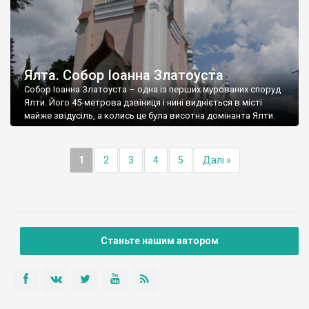
Ялта. Собор Іоанна Златоуста
Собор Іоанна Златоуста – одна із перших мурованих споруд
Ялти. Його 45-метрова дзвіниця і нині видніється в місті
майже звідусіль, а колись це була висотна домінанта Ялти.
1
2
3
4
5
Далі »
Станьте нашим автором