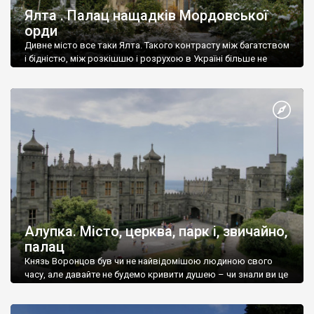
Ялта . Палац нащадків Мордовської
орди
Дивне місто все таки Ялта. Такого контрасту між багатством
і бідністю, між розкішшю і розрухою в Україні більше не
знайдеш.
Алупка. Місто, церква, парк і, звичайно,
палац
Князь Воронцов був чи не найвідомішою людиною свого
часу, але давайте не будемо кривити душею – чи знали ви це
прізвище до відвідин Алупки? Мабуть все таки ні.