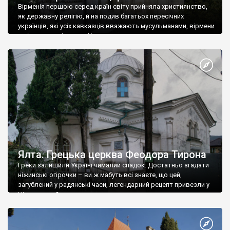
Вірменія першою серед країн світу прийняла християнство,
як державну релігію, й на подив багатьох пересічних
українців, які усіх кавказців вважають мусульманами, вірмени
є відданими вірянами Христа
Ялта. Грецька церква Феодора Тирона
Греки залишили Україні чималий спадок. Достатньо згадати
ніжинські огірочки – ви ж мабуть всі знаєте, що цей,
загублений у радянські часи, легендарний рецепт привезли у
Ніжин греки?