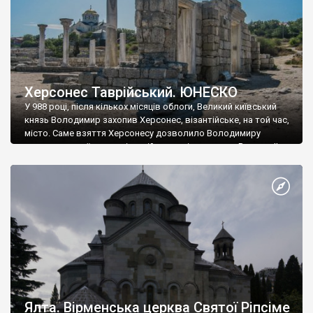
Херсонес Таврійський. ЮНЕСКО
У 988 році, після кількох місяців облоги, Великий київський
князь Володимир захопив Херсонес, візантійське, на той час,
місто. Саме взяття Херсонесу дозволило Володимиру
диктувати свої умови візантійському імператору Василю ІІ, та
одружитися з його дочкою Ганною. Цього ж року, в
Херсонесі Володимир-язичник, став Василем-християнином.
А потім було Хрещення Русі. На честь Херсонесу Таврійського
названо місто […]
Ялта. Вірменська церква Святої Ріпсіме