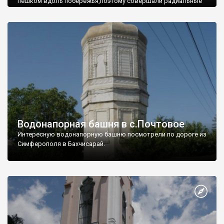
пешком вдоль побережья,поэтому совершали радиальные
вылазки из Оленевки.
Водонапорная башня в с.Почтовое
Интересную водонапорную башню посмотрели по дороге из
Симферополя в Бахчисарай.