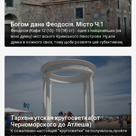
Богом дана Феодосія. Місто Ч.1
Феодосія (Кафа-12 (13) -15 (18) ст) - одне з найцікавіших (на
мою думку) міст всього Кримського півострова .Ну,але
думка в кожного своя, тому щоби розвіяти цей субєктивізм,
запрошую відвідати це
Тарханкутская кругосветка(от
Черноморского до Атлеша)
К сожалению настоящей "кругосветки" не получилось,пройти