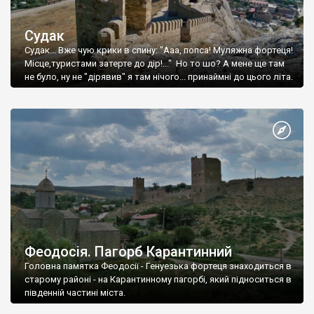
Судак
Судак... Вже чую крики в спину: "Ааа, попса! Муляжна фортеця!
Місце,туристами затерте до дір!..." Но то шо? А мене ще там
не було, ну не "дірявив" я там нічого... принаймні до цього літа.
Феодосія. Пагорб Карантинний
Головна памятка Феодосії - Генуезька фортеця знаходиться в
старому районі - на Карантинному пагорбі, який підноситься в
південній частині міста.