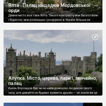
Ялта . Палац нащадків Мордовської
орди
Дивне місто все таки Ялта. Такого контрасту між багатством
і бідністю, між розкішшю і розрухою в Україні більше не
знайдеш.
Алупка. Місто, церква, парк і, звичайно,
палац
Князь Воронцов був чи не найвідомішою людиною свого
часу, але давайте не будемо кривити душею – чи знали ви це
прізвище до відвідин Алупки? Мабуть все таки ні.