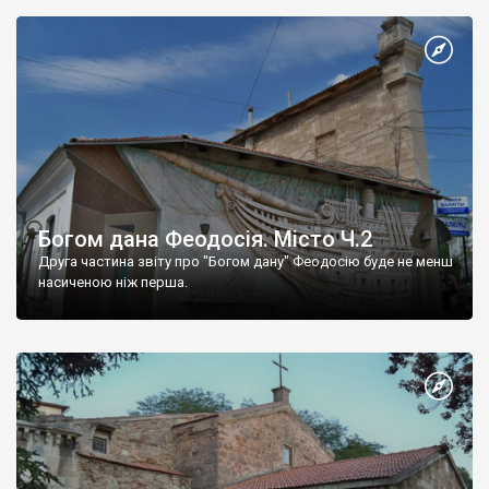
Богом дана Феодосія. Місто Ч.2
Друга частина звіту про "Богом дану" Феодосію буде не менш
насиченою ніж перша.