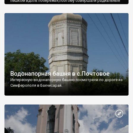
пешком вдоль побережья,поэтому совершали радиальные
вылазки из Оленевки.
Водонапорная башня в с.Почтовое
Интересную водонапорную башню посмотрели по дороге из
Симферополя в Бахчисарай.