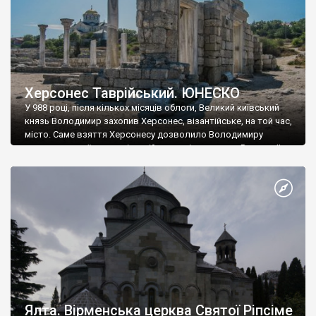
Херсонес Таврійський. ЮНЕСКО
У 988 році, після кількох місяців облоги, Великий київський
князь Володимир захопив Херсонес, візантійське, на той час,
місто. Саме взяття Херсонесу дозволило Володимиру
диктувати свої умови візантійському імператору Василю ІІ, та
одружитися з його дочкою Ганною. Цього ж року, в
Херсонесі Володимир-язичник, став Василем-християнином.
А потім було Хрещення Русі. На честь Херсонесу Таврійського
названо місто […]
Ялта. Вірменська церква Святої Ріпсіме