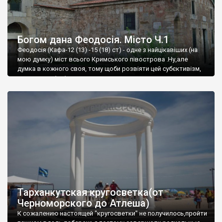
Богом дана Феодосія. Місто Ч.1
Феодосія (Кафа-12 (13) -15 (18) ст) - одне з найцікавіших (на
мою думку) міст всього Кримського півострова .Ну,але
думка в кожного своя, тому щоби розвіяти цей субєктивізм,
запрошую відвідати це
Тарханкутская кругосветка(от
Черноморского до Атлеша)
К сожалению настоящей "кругосветки" не получилось,пройти