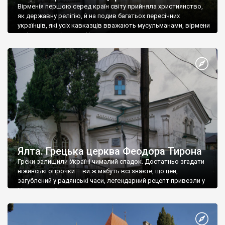
Вірменія першою серед країн світу прийняла християнство,
як державну релігію, й на подив багатьох пересічних
українців, які усіх кавказців вважають мусульманами, вірмени
є відданими вірянами Христа
Ялта. Грецька церква Феодора Тирона
Греки залишили Україні чималий спадок. Достатньо згадати
ніжинські огірочки – ви ж мабуть всі знаєте, що цей,
загублений у радянські часи, легендарний рецепт привезли у
Ніжин греки?