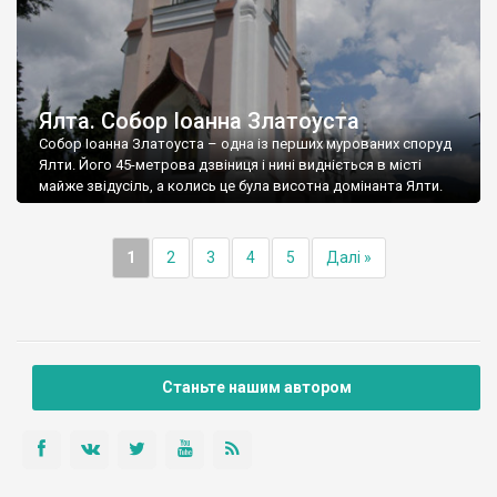
Ялта. Собор Іоанна Златоуста
Собор Іоанна Златоуста – одна із перших мурованих споруд
Ялти. Його 45-метрова дзвіниця і нині видніється в місті
майже звідусіль, а колись це була висотна домінанта Ялти.
1
2
3
4
5
Далі »
Станьте нашим автором