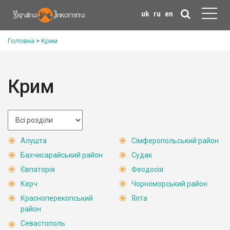
uk
ru
en
Головна
>
Крим
Крим
Алушта
Сімферопольський район
Бахчисарайський район
Судак
Євпаторія
Феодосія
Керч
Чорноморський район
Красноперекопський
Ялта
район
Севастополь