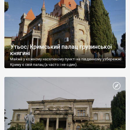
Утьос. Кримський палац грузинської
княгині
Майже у кожному населеному пункті на південному узбережжі
Криму є свій палац (а часто і не один).