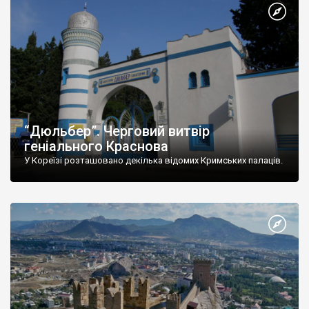
“Дюльбер”. Черговий витвір
геніального Краснова
У Кореїзі розташовано декілька відомих Кримських палаців.