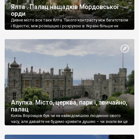
Ялта . Палац нащадків Мордовської
орди
Дивне місто все таки Ялта. Такого контрасту між багатством
і бідністю, між розкішшю і розрухою в Україні більше не
знайдеш.
Алупка. Місто, церква, парк і, звичайно,
палац
Князь Воронцов був чи не найвідомішою людиною свого
часу, але давайте не будемо кривити душею – чи знали ви це
прізвище до відвідин Алупки? Мабуть все таки ні.