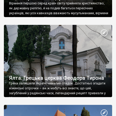
Вірменія першою серед країн світу прийняла християнство,
як державну релігію, й на подив багатьох пересічних
українців, які усіх кавказців вважають мусульманами, вірмени
є відданими вірянами Христа
Ялта. Грецька церква Феодора Тирона
Греки залишили Україні чималий спадок. Достатньо згадати
ніжинські огірочки – ви ж мабуть всі знаєте, що цей,
загублений у радянські часи, легендарний рецепт привезли у
Ніжин греки?