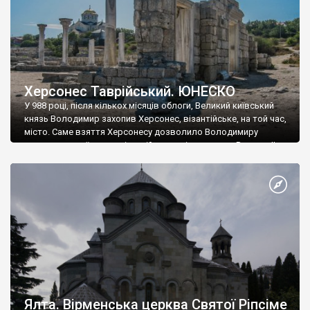
Херсонес Таврійський. ЮНЕСКО
У 988 році, після кількох місяців облоги, Великий київський
князь Володимир захопив Херсонес, візантійське, на той час,
місто. Саме взяття Херсонесу дозволило Володимиру
диктувати свої умови візантійському імператору Василю ІІ, та
одружитися з його дочкою Ганною. Цього ж року, в
Херсонесі Володимир-язичник, став Василем-християнином.
А потім було Хрещення Русі. На честь Херсонесу Таврійського
названо місто […]
Ялта. Вірменська церква Святої Ріпсіме