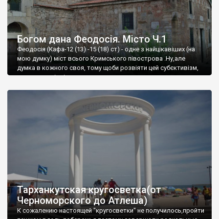
Богом дана Феодосія. Місто Ч.1
Феодосія (Кафа-12 (13) -15 (18) ст) - одне з найцікавіших (на
мою думку) міст всього Кримського півострова .Ну,але
думка в кожного своя, тому щоби розвіяти цей субєктивізм,
запрошую відвідати це
Тарханкутская кругосветка(от
Черноморского до Атлеша)
К сожалению настоящей "кругосветки" не получилось,пройти