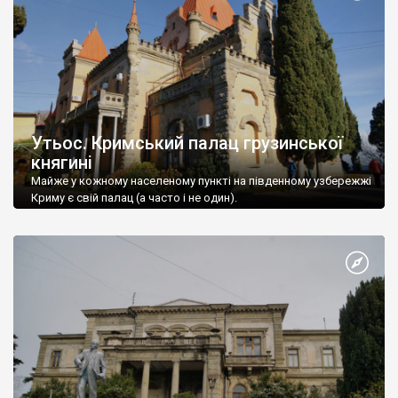
Утьос. Кримський палац грузинської
княгині
Майже у кожному населеному пункті на південному узбережжі
Криму є свій палац (а часто і не один).