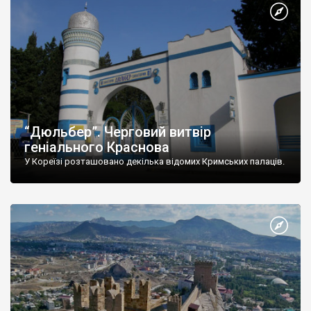
“Дюльбер”. Черговий витвір
геніального Краснова
У Кореїзі розташовано декілька відомих Кримських палаців.