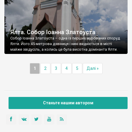
Ялта. Собор Іоанна Златоуста
Собор Іоанна Златоуста – одна із перших мурованих споруд
Ялти. Його 45-метрова дзвіниця і нині видніється в місті
майже звідусіль, а колись це була висотна домінанта Ялти.
1
2
3
4
5
Далі »
Станьте нашим автором