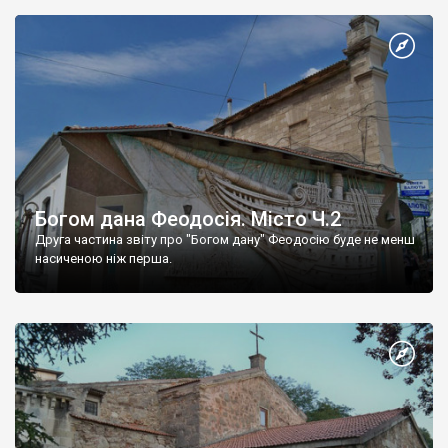
Богом дана Феодосія. Місто Ч.2
Друга частина звіту про "Богом дану" Феодосію буде не менш
насиченою ніж перша.