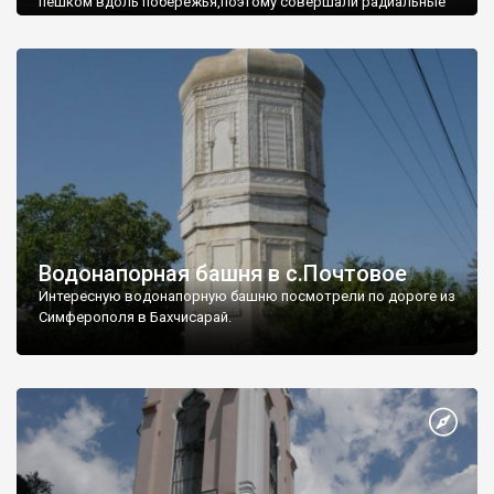
пешком вдоль побережья,поэтому совершали радиальные
вылазки из Оленевки.
Водонапорная башня в с.Почтовое
Интересную водонапорную башню посмотрели по дороге из
Симферополя в Бахчисарай.