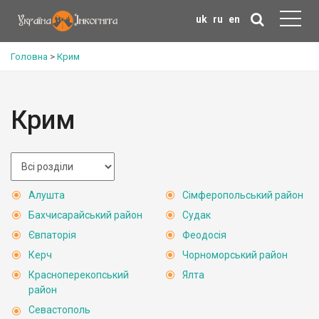
uk
ru
en
Головна
>
Крим
Крим
Алушта
Сімферопольський район
Бахчисарайський район
Судак
Євпаторія
Феодосія
Керч
Чорноморський район
Красноперекопський
Ялта
район
Севастополь