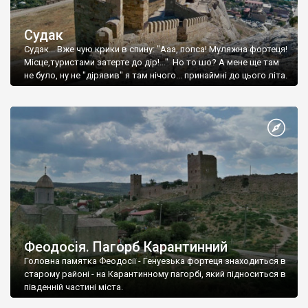
Судак
Судак... Вже чую крики в спину: "Ааа, попса! Муляжна фортеця!
Місце,туристами затерте до дір!..." Но то шо? А мене ще там
не було, ну не "дірявив" я там нічого... принаймні до цього літа.
Феодосія. Пагорб Карантинний
Головна памятка Феодосії - Генуезька фортеця знаходиться в
старому районі - на Карантинному пагорбі, який підноситься в
південній частині міста.