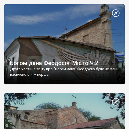
Богом дана Феодосія. Місто Ч.2
Друга частина звіту про "Богом дану" Феодосію буде не менш
насиченою ніж перша.