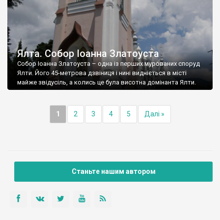
Ялта. Собор Іоанна Златоуста
Собор Іоанна Златоуста – одна із перших мурованих споруд
Ялти. Його 45-метрова дзвіниця і нині видніється в місті
майже звідусіль, а колись це була висотна домінанта Ялти.
1
2
3
4
5
Далі »
Станьте нашим автором