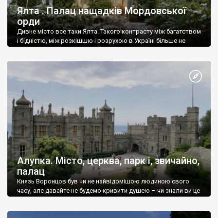
Ялта . Палац нащадків Мордовської
орди
Дивне місто все таки Ялта. Такого контрасту між багатством
і бідністю, між розкішшю і розрухою в Україні більше не
знайдеш.
Алупка. Місто, церква, парк і, звичайно,
палац
Князь Воронцов був чи не найвідомішою людиною свого
часу, але давайте не будемо кривити душею – чи знали ви це
прізвище до відвідин Алупки? Мабуть все таки ні.