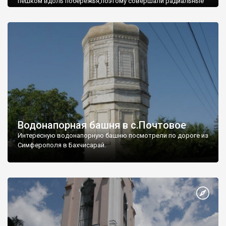
пешком вдоль побережья,поэтому совершали радиальные
вылазки из Оленевки.
Водонапорная башня в с.Почтовое
Интересную водонапорную башню посмотрели по дороге из
Симферополя в Бахчисарай.