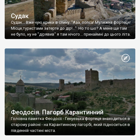
Судак
Судак... Вже чую крики в спину: "Ааа, попса! Муляжна фортеця!
Місце,туристами затерте до дір!..." Но то шо? А мене ще там
не було, ну не "дірявив" я там нічого... принаймні до цього літа.
Феодосія. Пагорб Карантинний
Головна памятка Феодосії - Генуезька фортеця знаходиться в
старому районі - на Карантинному пагорбі, який підноситься в
південній частині міста.