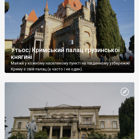
Утьос. Кримський палац грузинської
княгині
Майже у кожному населеному пункті на південному узбережжі
Криму є свій палац (а часто і не один).