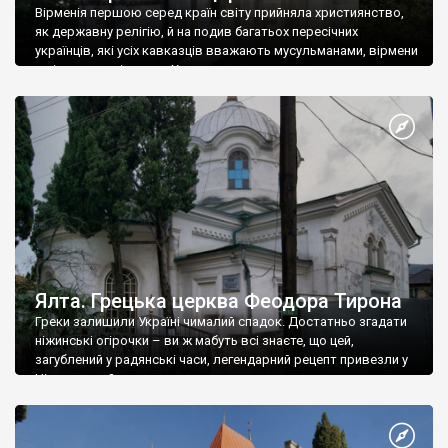
Вірменія першою серед країн світу прийняла християнство,
як державну релігію, й на подив багатьох пересічних
українців, які усіх кавказців вважають мусульманами, вірмени
є відданими вірянами Христа
Ялта. Грецька церква Феодора Тирона
Греки залишили Україні чималий спадок. Достатньо згадати
ніжинські огірочки – ви ж мабуть всі знаєте, що цей,
загублений у радянські часи, легендарний рецепт привезли у
Ніжин греки?