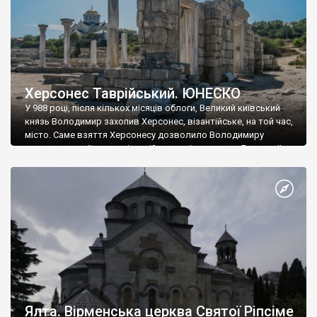
Херсонес Таврійський. ЮНЕСКО
У 988 році, після кількох місяців облоги, Великий київський
князь Володимир захопив Херсонес, візантійське, на той час,
місто. Саме взяття Херсонесу дозволило Володимиру
диктувати свої умови візантійському імператору Василю ІІ, та
одружитися з його дочкою Ганною. Цього ж року, в
Херсонесі Володимир-язичник, став Василем-християнином.
А потім було Хрещення Русі. На честь Херсонесу Таврійського
названо місто […]
Ялта. Вірменська церква Святої Ріпсіме