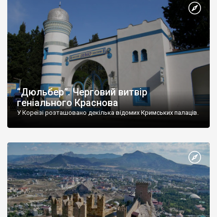
“Дюльбер”. Черговий витвір
геніального Краснова
У Кореїзі розташовано декілька відомих Кримських палаців.