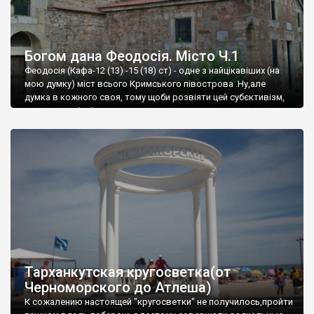
Богом дана Феодосія. Місто Ч.1
Феодосія (Кафа-12 (13) -15 (18) ст) - одне з найцікавіших (на
мою думку) міст всього Кримського півострова .Ну,але
думка в кожного своя, тому щоби розвіяти цей субєктивізм,
запрошую відвідати це
Тарханкутская кругосветка(от
Черноморского до Атлеша)
К сожалению настоящей "кругосветки" не получилось,пройти