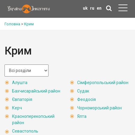
uk
ru
en
Головна
>
Крим
Крим
Алушта
Сімферопольський район
Бахчисарайський район
Судак
Євпаторія
Феодосія
Керч
Чорноморський район
Красноперекопський
Ялта
район
Севастополь