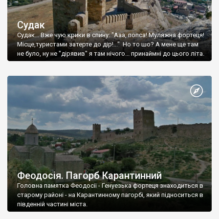
Судак
Судак... Вже чую крики в спину: "Ааа, попса! Муляжна фортеця!
Місце,туристами затерте до дір!..." Но то шо? А мене ще там
не було, ну не "дірявив" я там нічого... принаймні до цього літа.
Феодосія. Пагорб Карантинний
Головна памятка Феодосії - Генуезька фортеця знаходиться в
старому районі - на Карантинному пагорбі, який підноситься в
південній частині міста.