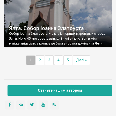
Ялта. Собор Іоанна Златоуста
Собор Іоанна Златоуста – одна із перших мурованих споруд
Ялти. Його 45-метрова дзвіниця і нині видніється в місті
майже звідусіль, а колись це була висотна домінанта Ялти.
1
2
3
4
5
Далі »
Станьте нашим автором