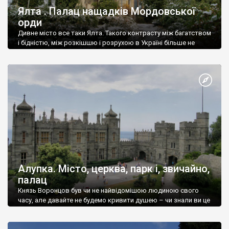
Ялта . Палац нащадків Мордовської
орди
Дивне місто все таки Ялта. Такого контрасту між багатством
і бідністю, між розкішшю і розрухою в Україні більше не
знайдеш.
Алупка. Місто, церква, парк і, звичайно,
палац
Князь Воронцов був чи не найвідомішою людиною свого
часу, але давайте не будемо кривити душею – чи знали ви це
прізвище до відвідин Алупки? Мабуть все таки ні.