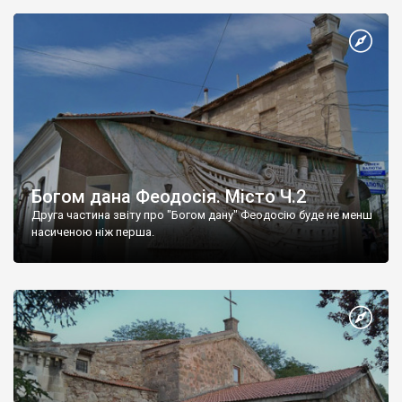
Богом дана Феодосія. Місто Ч.2
Друга частина звіту про "Богом дану" Феодосію буде не менш
насиченою ніж перша.