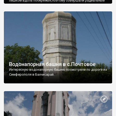
пешком вдоль побережья,поэтому совершали радиальные
вылазки из Оленевки.
Водонапорная башня в с.Почтовое
Интересную водонапорную башню посмотрели по дороге из
Симферополя в Бахчисарай.