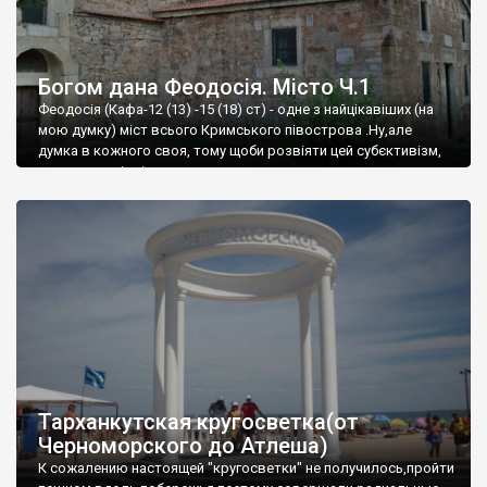
Богом дана Феодосія. Місто Ч.1
Феодосія (Кафа-12 (13) -15 (18) ст) - одне з найцікавіших (на
мою думку) міст всього Кримського півострова .Ну,але
думка в кожного своя, тому щоби розвіяти цей субєктивізм,
запрошую відвідати це
Тарханкутская кругосветка(от
Черноморского до Атлеша)
К сожалению настоящей "кругосветки" не получилось,пройти