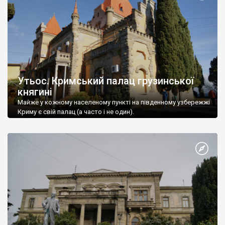
Утьос. Кримський палац грузинської
княгині
Майже у кожному населеному пункті на південному узбережжі
Криму є свій палац (а часто і не один).