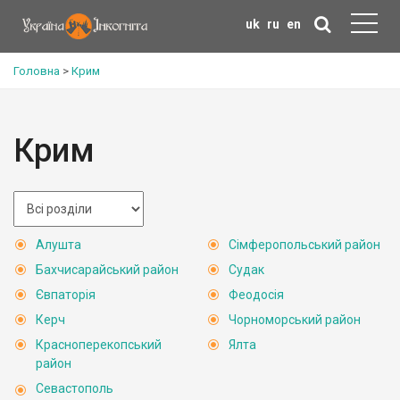
uk
ru
en
Головна
>
Крим
Крим
Алушта
Сімферопольський район
Бахчисарайський район
Судак
Євпаторія
Феодосія
Керч
Чорноморський район
Красноперекопський
Ялта
район
Севастополь