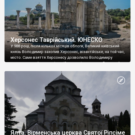
Херсонес Таврійський. ЮНЕСКО
У 988 році, після кількох місяців облоги, Великий київський
князь Володимир захопив Херсонес, візантійське, на той час,
місто. Саме взяття Херсонесу дозволило Володимиру
диктувати свої умови візантійському імператору Василю ІІ, та
одружитися з його дочкою Ганною. Цього ж року, в
Херсонесі Володимир-язичник, став Василем-християнином.
А потім було Хрещення Русі. На честь Херсонесу Таврійського
названо місто […]
Ялта. Вірменська церква Святої Ріпсіме