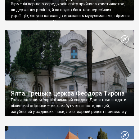
Вірменія першою серед країн світу прийняла християнство,
як державну релігію, й на подив багатьох пересічних
українців, які усіх кавказців вважають мусульманами, вірмени
є відданими вірянами Христа
Ялта. Грецька церква Феодора Тирона
Греки залишили Україні чималий спадок. Достатньо згадати
ніжинські огірочки – ви ж мабуть всі знаєте, що цей,
загублений у радянські часи, легендарний рецепт привезли у
Ніжин греки?