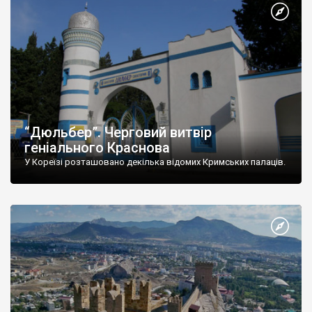
“Дюльбер”. Черговий витвір
геніального Краснова
У Кореїзі розташовано декілька відомих Кримських палаців.