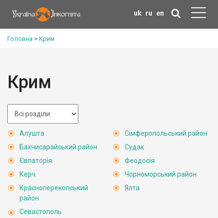
uk
ru
en
Головна
>
Крим
Крим
Алушта
Сімферопольський район
Бахчисарайський район
Судак
Євпаторія
Феодосія
Керч
Чорноморський район
Красноперекопський
Ялта
район
Севастополь