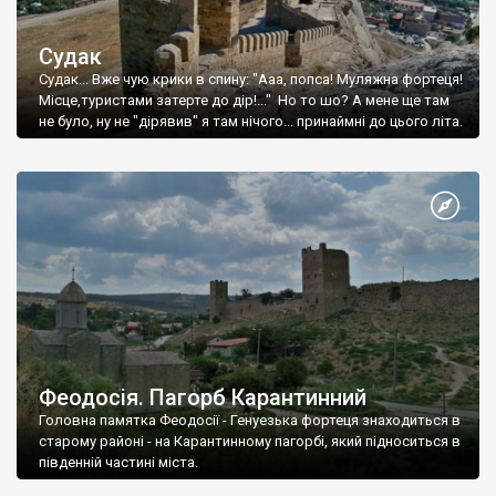
Судак
Судак... Вже чую крики в спину: "Ааа, попса! Муляжна фортеця!
Місце,туристами затерте до дір!..." Но то шо? А мене ще там
не було, ну не "дірявив" я там нічого... принаймні до цього літа.
Феодосія. Пагорб Карантинний
Головна памятка Феодосії - Генуезька фортеця знаходиться в
старому районі - на Карантинному пагорбі, який підноситься в
південній частині міста.