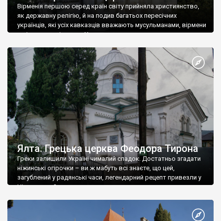
Вірменія першою серед країн світу прийняла християнство,
як державну релігію, й на подив багатьох пересічних
українців, які усіх кавказців вважають мусульманами, вірмени
є відданими вірянами Христа
Ялта. Грецька церква Феодора Тирона
Греки залишили Україні чималий спадок. Достатньо згадати
ніжинські огірочки – ви ж мабуть всі знаєте, що цей,
загублений у радянські часи, легендарний рецепт привезли у
Ніжин греки?