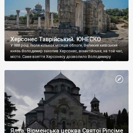
Херсонес Таврійський. ЮНЕСКО
У 988 році, після кількох місяців облоги, Великий київський
князь Володимир захопив Херсонес, візантійське, на той час,
місто. Саме взяття Херсонесу дозволило Володимиру
диктувати свої умови візантійському імператору Василю ІІ, та
одружитися з його дочкою Ганною. Цього ж року, в
Херсонесі Володимир-язичник, став Василем-християнином.
А потім було Хрещення Русі. На честь Херсонесу Таврійського
названо місто […]
Ялта. Вірменська церква Святої Ріпсіме