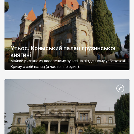
Утьос. Кримський палац грузинської
княгині
Майже у кожному населеному пункті на південному узбережжі
Криму є свій палац (а часто і не один).