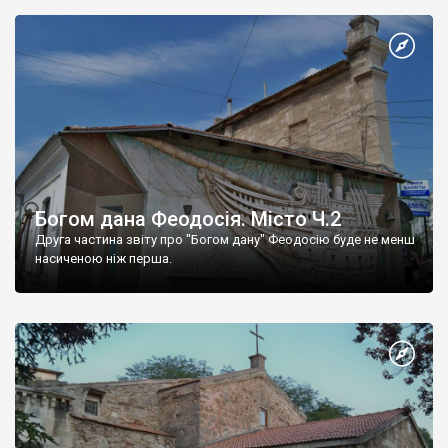
Богом дана Феодосія. Місто Ч.2
Друга частина звіту про "Богом дану" Феодосію буде не менш
насиченою ніж перша.