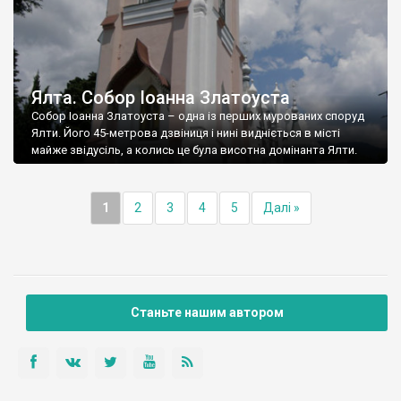
Ялта. Собор Іоанна Златоуста
Собор Іоанна Златоуста – одна із перших мурованих споруд
Ялти. Його 45-метрова дзвіниця і нині видніється в місті
майже звідусіль, а колись це була висотна домінанта Ялти.
1
2
3
4
5
Далі »
Станьте нашим автором