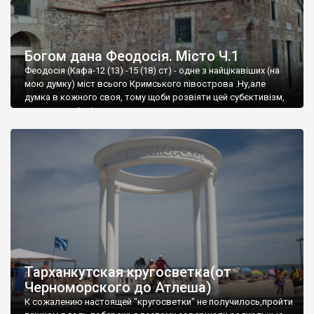
Богом дана Феодосія. Місто Ч.1
Феодосія (Кафа-12 (13) -15 (18) ст) - одне з найцікавіших (на
мою думку) міст всього Кримського півострова .Ну,але
думка в кожного своя, тому щоби розвіяти цей субєктивізм,
запрошую відвідати це
Тарханкутская кругосветка(от
Черноморского до Атлеша)
К сожалению настоящей "кругосветки" не получилось,пройти