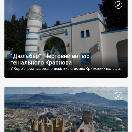
“Дюльбер”. Черговий витвір
геніального Краснова
У Кореїзі розташовано декілька відомих Кримських палаців.