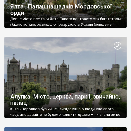
Ялта . Палац нащадків Мордовської
орди
Дивне місто все таки Ялта. Такого контрасту між багатством
і бідністю, між розкішшю і розрухою в Україні більше не
знайдеш.
Алупка. Місто, церква, парк і, звичайно,
палац
Князь Воронцов був чи не найвідомішою людиною свого
часу, але давайте не будемо кривити душею – чи знали ви це
прізвище до відвідин Алупки? Мабуть все таки ні.