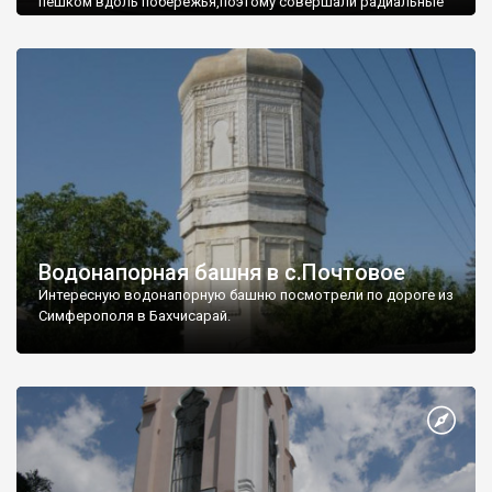
пешком вдоль побережья,поэтому совершали радиальные
вылазки из Оленевки.
Водонапорная башня в с.Почтовое
Интересную водонапорную башню посмотрели по дороге из
Симферополя в Бахчисарай.