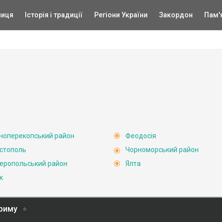
ниця
Історія і традиції
Регіони України
Закордон
Пам'
ноперекопський район
Феодосія
стополь
Чорноморський район
еропольський район
Ялта
к