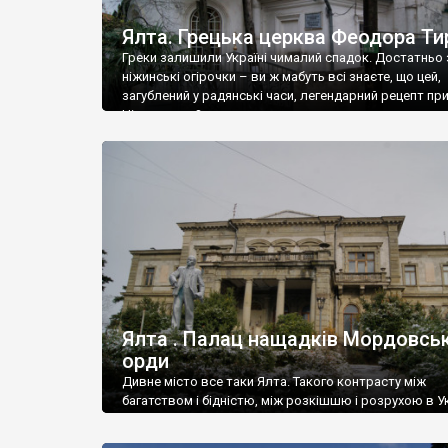
Ялта. Грецька церква Феодора Ти
Греки залишили Україні чималий спадок. Достатньо 
ніжинські огірочки – ви ж мабуть всі знаєте, що цей,
загублений у радянські часи, легендарний рецепт пр
Ніжин греки?
Ялта . Палац нащадків Мордовськ
орди
Дивне місто все таки Ялта. Такого контрасту між
багатством і бідністю, між розкішшю і розрухою в Ук
більше не знайдеш.