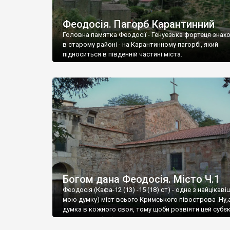
Феодосія. Пагорб Карантинний
Головна памятка Феодосії - Генуезька фортеця знах
в старому районі - на Карантинному пагорбі, який
підноситься в південній частині міста.
Богом дана Феодосія. Місто Ч.1
Феодосія (Кафа-12 (13) -15 (18) ст) - одне з найцікаві
мою думку) міст всього Кримського півострова .Ну,
думка в кожного своя, тому щоби розвіяти цей субєк
запрошую відвідати це