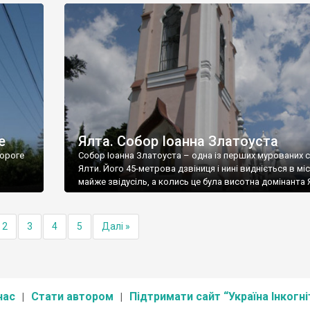
е
Ялта. Собор Іоанна Златоуста
ороге
Собор Іоанна Златоуста – одна із перших мурованих 
Ялти. Його 45-метрова дзвіниця і нині видніється в міс
майже звідусіль, а колись це була висотна домінанта 
2
3
4
5
Далі »
нас
Стати автором
Підтримати сайт “Україна Інкогні