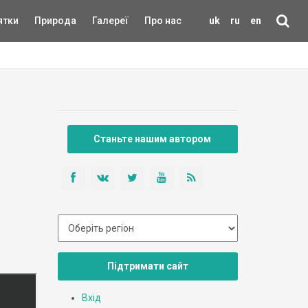
ятки
Природа
Галереї
Про нас
uk
ru
en
Станьте нашим автором
Підтримати сайт
Вхід