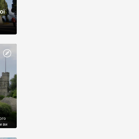
ої
ого
и ви