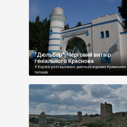
“Дюльбер”. Черговий витвір
геніального Краснова
У Кореїзі розташовано декілька відомих Кримських
палаців.