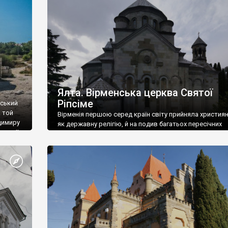
ефактів
називаються «повстяками» (postaki)…” “Вино. Крим
єкту
виробляє відмінне вино і його вдосталь: воно все ду
го».
легке біле і дуже […]
ти та
Ялта. Вірменська церква Святої
Ріпсіме
вський
 той
Вірменія першою серед країн світу прийняла христия
димиру
як державну релігію, й на подив багатьох пересічних
илю ІІ,
українців, які усіх кавказців вважають мусульманами,
 в
вірмени є відданими вірянами Христа