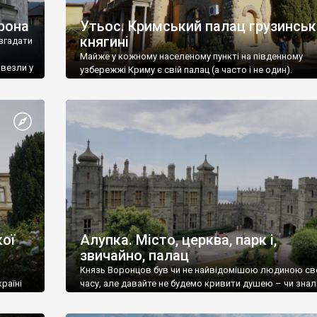
рона
Утьос. Кримський палац грузинськ
княгині
згадати
Майже у кожному населеному пункті на південному
ивезли у
узбережжі Криму є свій палац (а часто і не один).
ої
Алупка. Місто, церква, парк і,
звичайно, палац
Князь Воронцов був чи не найвідомішою людиною св
раїні
часу, але давайте не будемо кривити душею – чи знал
це прізвище до відвідин Алупки? Мабуть все таки ні.