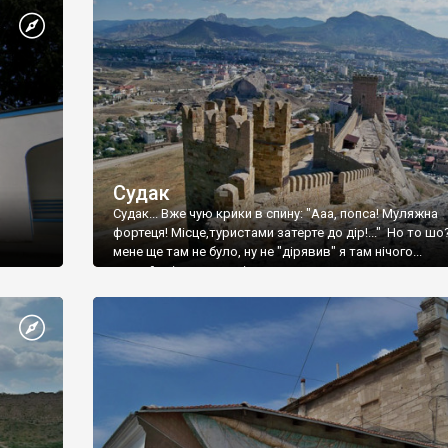
Судак
Судак... Вже чую крики в спину: "Ааа, попса! Муляжна
фортеця! Місце,туристами затерте до дір!..." Но то шо
мене ще там не було, ну не "дірявив" я там нічого...
принаймні до цього літа.