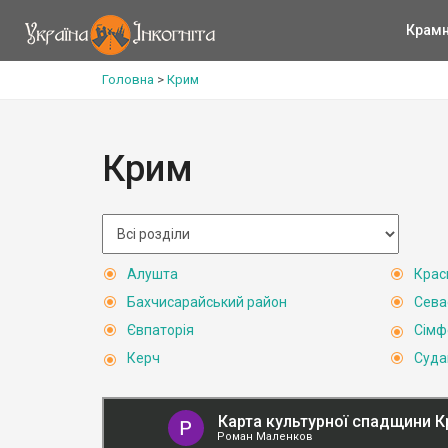
Крам
Головна
>
Крим
Крим
Алушта
Крас
Бахчисарайський район
Сева
Євпаторія
Сімф
Керч
Суда