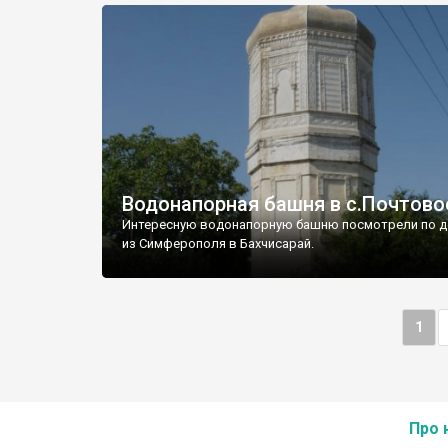
Водонапорная башня в с.Почтово
Интересную водонапорную башню посмотрели по д
из Симферополя в Бахчисарай.
1
Про 