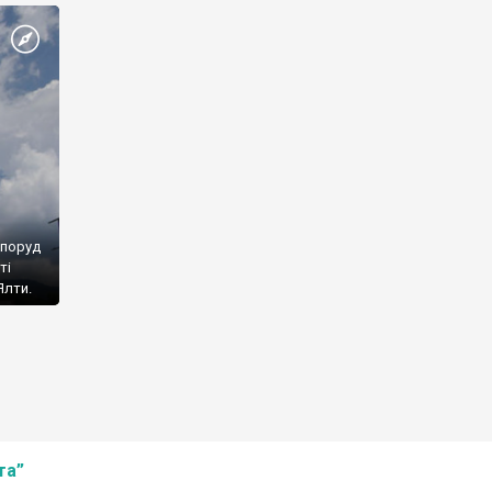
споруд
ті
Ялти.
та”