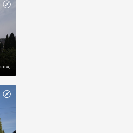
же
нство,