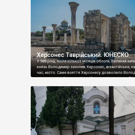
музею «Новгородський музей-заповідник» сотні арт
візантійської доби. Раритети викрадені з фондів об’
культурної спадщини ЮНЕСКО «Херсонеса Таврійсько
Офіційно – на виставку «Золото Візантії», але експер
влада в Україні вважають це лише […]
Херсонес Таврійський. ЮНЕСКО
У 988 році, після кількох місяців облоги, Великий киї
князь Володимир захопив Херсонес, візантійське, на
час, місто. Саме взяття Херсонесу дозволило Воло
диктувати свої умови візантійському імператору Вас
та одружитися з його дочкою Ганною. Цього ж року,
Херсонесі Володимир-язичник, став Василем-
християнином. А потім було Хрещення Русі. На честь
Херсонесу Таврійського названо місто […]