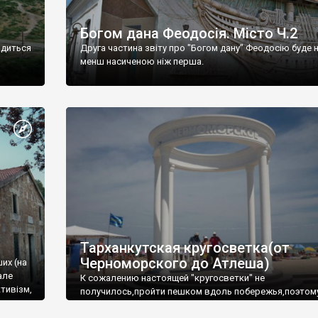
Богом дана Феодосія. Місто Ч.2
одиться
Друга частина звіту про "Богом дану" Феодосію буде 
менш насиченою ніж перша.
Тарханкутская кругосветка(от
Черноморского до Атлеша)
ших (на
але
К сожалению настоящей "кругосветки" не
тивізм,
получилось,пройти пешком вдоль побережья,поэтом
совершали радиальные вылазки из Оленевки.