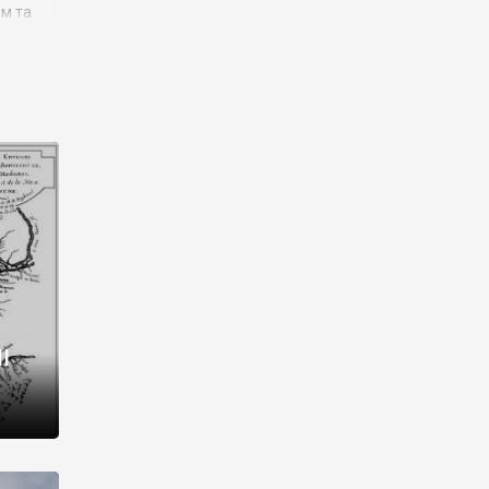
им та
ора і
є
го типу,
ей-
рний
ста:
 райони
від 2
I
і,
рукти,
 котрі