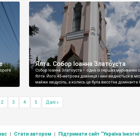
е
Ялта. Собор Іоанна Златоуста
ороге
Собор Іоанна Златоуста – одна із перших мурованих 
Ялти. Його 45-метрова дзвіниця і нині видніється в міс
майже звідусіль, а колись це була висотна домінанта 
2
3
4
5
Далі »
нас
Стати автором
Підтримати сайт “Україна Інкогні