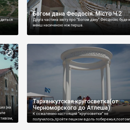
Богом дана Феодосія. Місто Ч.2
одиться
Друга частина звіту про "Богом дану" Феодосію буде 
менш насиченою ніж перша.
Тарханкутская кругосветка(от
Черноморского до Атлеша)
ших (на
але
К сожалению настоящей "кругосветки" не
тивізм,
получилось,пройти пешком вдоль побережья,поэтом
совершали радиальные вылазки из Оленевки.