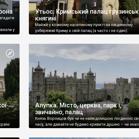
рона
Утьос. Кримський палац грузинськ
княгині
згадати
Майже у кожному населеному пункті на південному
ивезли у
узбережжі Криму є свій палац (а часто і не один).
ої
Алупка. Місто, церква, парк і,
звичайно, палац
Князь Воронцов був чи не найвідомішою людиною св
раїні
часу, але давайте не будемо кривити душею – чи знал
це прізвище до відвідин Алупки? Мабуть все таки ні.