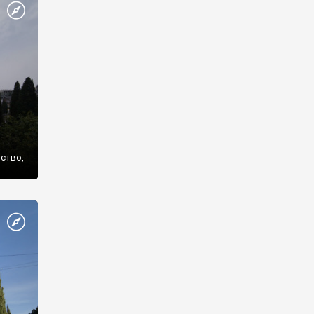
же
нство,