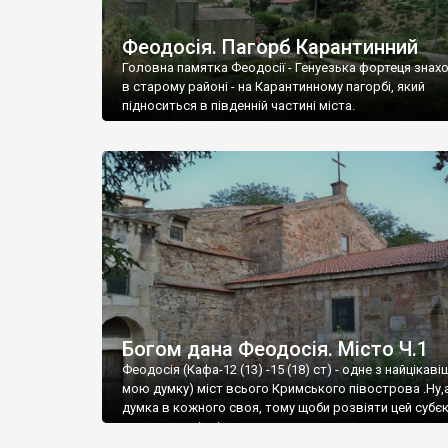
Феодосія. Пагорб Карантинний
Головна памятка Феодосії - Генуезька фортеця знах
в старому районі - на Карантинному пагорбі, який
підноситься в південній частині міста.
Богом дана Феодосія. Місто Ч.1
Феодосія (Кафа-12 (13) -15 (18) ст) - одне з найцікаві
мою думку) міст всього Кримського півострова .Ну,
думка в кожного своя, тому щоби розвіяти цей субєк
запрошую відвідати це