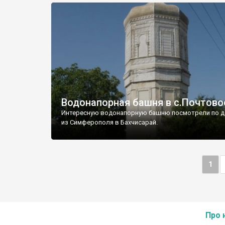
Водонапорная башня в с.Почтово
Интересную водонапорную башню посмотрели по д
из Симферополя в Бахчисарай.
1
Про 