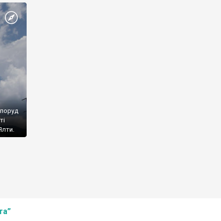
споруд
ті
Ялти.
та”