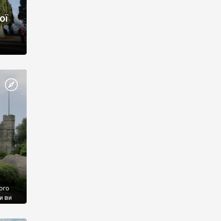
ої
ого
и ви