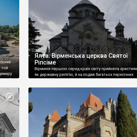
ефактів
називаються «повстяками» (postaki)…” “Вино. Крим
єкту
виробляє відмінне вино і його вдосталь: воно все ду
го».
легке біле і дуже […]
ти та
Ялта. Вірменська церква Святої
Ріпсіме
вський
 той
Вірменія першою серед країн світу прийняла христия
димиру
як державну релігію, й на подив багатьох пересічних
илю ІІ,
українців, які усіх кавказців вважають мусульманами,
 в
вірмени є відданими вірянами Христа