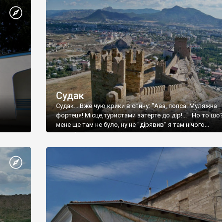
Судак
Судак... Вже чую крики в спину: "Ааа, попса! Муляжна
фортеця! Місце,туристами затерте до дір!..." Но то шо
мене ще там не було, ну не "дірявив" я там нічого...
принаймні до цього літа.