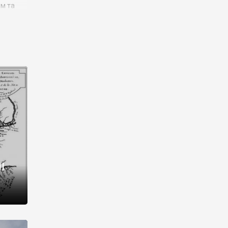
им та
ора і
є
го типу,
ей-
рний
ста:
 райони
від 2
I
і,
рукти,
 котрі