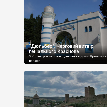
“Дюльбер”. Черговий витвір
геніального Краснова
У Кореїзі розташовано декілька відомих Кримських
палаців.