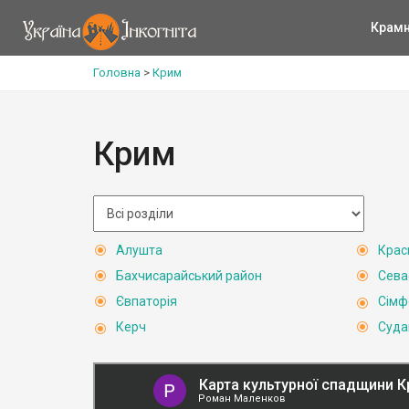
Крам
Головна
>
Крим
Крим
Алушта
Крас
Бахчисарайський район
Сева
Євпаторія
Сімф
Керч
Суда