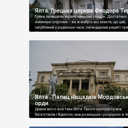
Ялта. Грецька церква Феодора Ти
Греки залишили Україні чималий спадок. Достатньо 
ніжинські огірочки – ви ж мабуть всі знаєте, що цей,
загублений у радянські часи, легендарний рецепт пр
Ніжин греки?
Ялта . Палац нащадків Мордовськ
орди
Дивне місто все таки Ялта. Такого контрасту між
багатством і бідністю, між розкішшю і розрухою в Ук
більше не знайдеш.