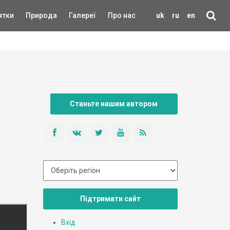
ятки
Природа
Галереї
Про нас
uk
ru
en
Станьте нашим автором
Підтримати сайт
Вхід