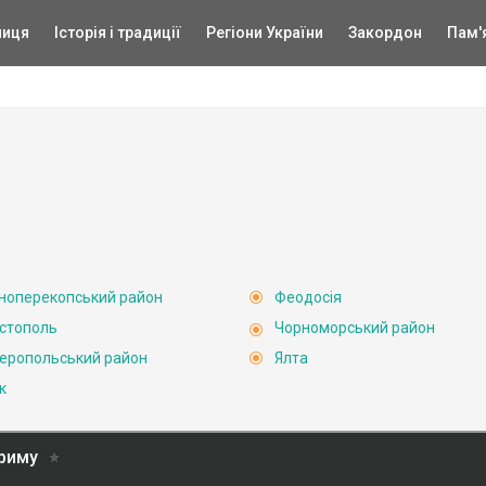
ниця
Історія і традиції
Регіони України
Закордон
Пам'
ноперекопський район
Феодосія
стополь
Чорноморський район
еропольський район
Ялта
к