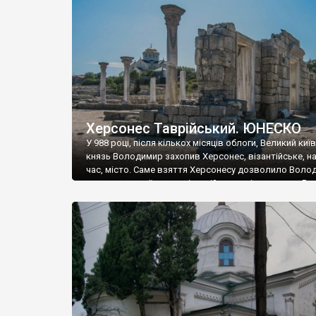
музею «Новгородський музей-заповідник» сотні арт
візантійської доби. Раритети викрадені з фондів об’
культурної спадщини ЮНЕСКО «Херсонеса Таврійсько
Офіційно – на виставку «Золото Візантії», але експер
влада в Україні вважають це лише […]
Херсонес Таврійський. ЮНЕСКО
У 988 році, після кількох місяців облоги, Великий киї
князь Володимир захопив Херсонес, візантійське, на
час, місто. Саме взяття Херсонесу дозволило Воло
диктувати свої умови візантійському імператору Вас
та одружитися з його дочкою Ганною. Цього ж року,
Херсонесі Володимир-язичник, став Василем-
християнином. А потім було Хрещення Русі. На честь
Херсонесу Таврійського названо місто […]