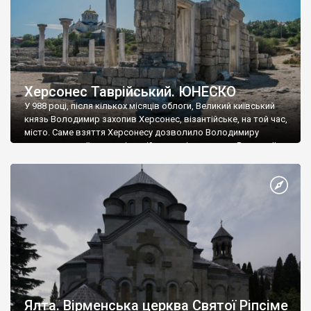
Херсонес Таврійський. ЮНЕСКО
У 988 році, після кількох місяців облоги, Великий київський
князь Володимир захопив Херсонес, візантійське, на той час,
місто. Саме взяття Херсонесу дозволило Володимиру
диктувати свої умови візантійському імператору Василю ІІ, та
одружитися з його дочкою Ганною. Цього ж року, в
Херсонесі Володимир-язичник, став Василем-християнином.
А потім було Хрещення Русі. На честь Херсонесу Таврійського
названо місто […]
Ялта. Вірменська церква Святої Ріпсіме