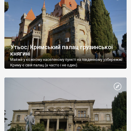
Утьос. Кримський палац грузинської
княгині
Майже у кожному населеному пункті на південному узбережжі
Криму є свій палац (а часто і не один).