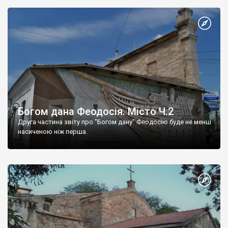
Богом дана Феодосія. Місто Ч.2
Друга частина звіту про "Богом дану" Феодосію буде не менш
насиченою ніж перша.