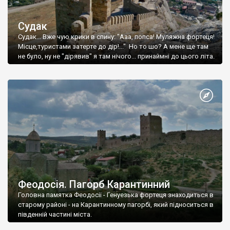
Судак
Судак... Вже чую крики в спину: "Ааа, попса! Муляжна фортеця!
Місце,туристами затерте до дір!..." Но то шо? А мене ще там
не було, ну не "дірявив" я там нічого... принаймні до цього літа.
Феодосія. Пагорб Карантинний
Головна памятка Феодосії - Генуезька фортеця знаходиться в
старому районі - на Карантинному пагорбі, який підноситься в
південній частині міста.