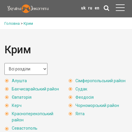
uk
ru
en
Головна
>
Крим
Крим
Алушта
Сімферопольський район
Бахчисарайський район
Судак
Євпаторія
Феодосія
Керч
Чорноморський район
Красноперекопський
Ялта
район
Севастополь