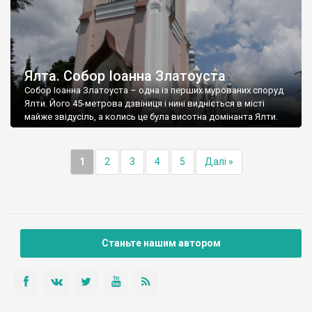
Ялта. Собор Іоанна Златоуста
Собор Іоанна Златоуста – одна із перших мурованих споруд
Ялти. Його 45-метрова дзвіниця і нині видніється в місті
майже звідусіль, а колись це була висотна домінанта Ялти.
1
2
3
4
5
Далі »
Станьте нашим автором