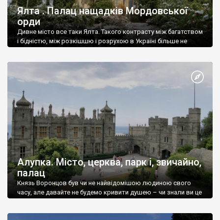
Ялта . Палац нащадків Мордовської
орди
Дивне місто все таки Ялта. Такого контрасту між багатством
і бідністю, між розкішшю і розрухою в Україні більше не
знайдеш.
Алупка. Місто, церква, парк і, звичайно,
палац
Князь Воронцов був чи не найвідомішою людиною свого
часу, але давайте не будемо кривити душею – чи знали ви це
прізвище до відвідин Алупки? Мабуть все таки ні.