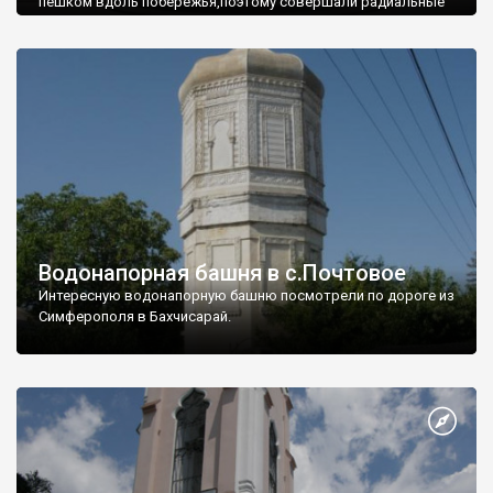
пешком вдоль побережья,поэтому совершали радиальные
вылазки из Оленевки.
Водонапорная башня в с.Почтовое
Интересную водонапорную башню посмотрели по дороге из
Симферополя в Бахчисарай.