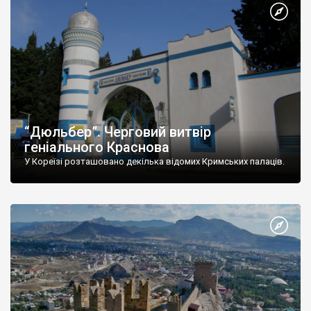
“Дюльбер”. Черговий витвір
геніального Краснова
У Кореїзі розташовано декілька відомих Кримських палаців.