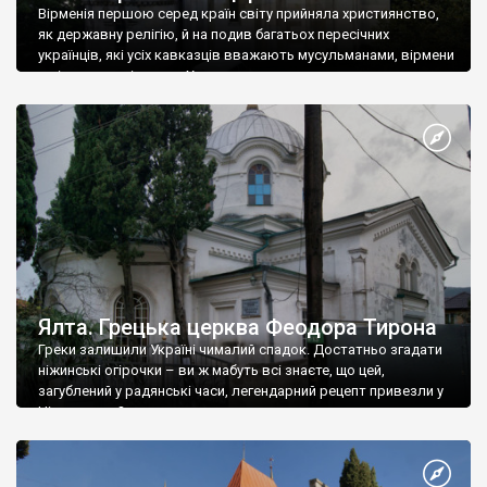
Вірменія першою серед країн світу прийняла християнство,
як державну релігію, й на подив багатьох пересічних
українців, які усіх кавказців вважають мусульманами, вірмени
є відданими вірянами Христа
Ялта. Грецька церква Феодора Тирона
Греки залишили Україні чималий спадок. Достатньо згадати
ніжинські огірочки – ви ж мабуть всі знаєте, що цей,
загублений у радянські часи, легендарний рецепт привезли у
Ніжин греки?