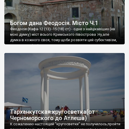
Богом дана Феодосія. Місто Ч.1
Феодосія (Кафа-12 (13) -15 (18) ст) - одне з найцікавіших (на
мою думку) міст всього Кримського півострова .Ну,але
думка в кожного своя, тому щоби розвіяти цей субєктивізм,
запрошую відвідати це
Тарханкутская кругосветка(от
Черноморского до Атлеша)
К сожалению настоящей "кругосветки" не получилось,пройти