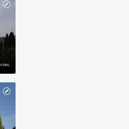
же
нство,