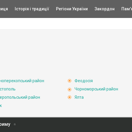
ниця
Історія і традиції
Регіони України
Закордон
Пам'
ноперекопський район
Феодосія
стополь
Чорноморський район
еропольський район
Ялта
к