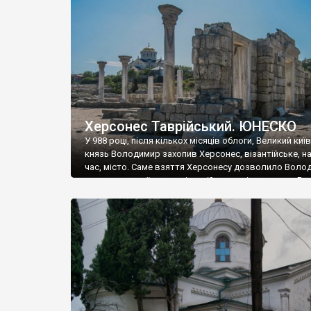
музею «Новгородський музей-заповідник» сотні арт
візантійської доби. Раритети викрадені з фондів об’
культурної спадщини ЮНЕСКО «Херсонеса Таврійсько
Офіційно – на виставку «Золото Візантії», але експер
влада в Україні вважають це лише […]
Херсонес Таврійський. ЮНЕСКО
У 988 році, після кількох місяців облоги, Великий киї
князь Володимир захопив Херсонес, візантійське, на
час, місто. Саме взяття Херсонесу дозволило Воло
диктувати свої умови візантійському імператору Вас
та одружитися з його дочкою Ганною. Цього ж року,
Херсонесі Володимир-язичник, став Василем-
християнином. А потім було Хрещення Русі. На честь
Херсонесу Таврійського названо місто […]