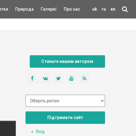
ятки
Природа
Галереї
Про нас
uk
ru
en
Станьте нашим автором
Підтримати сайт
Вхід