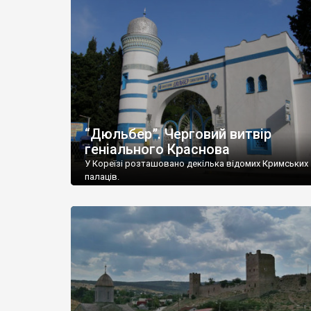
“Дюльбер”. Черговий витвір
геніального Краснова
У Кореїзі розташовано декілька відомих Кримських
палаців.