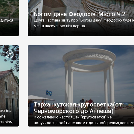
Богом дана Феодосія. Місто Ч.2
одиться
Друга частина звіту про "Богом дану" Феодосію буде 
менш насиченою ніж перша.
Тарханкутская кругосветка(от
Черноморского до Атлеша)
ших (на
але
К сожалению настоящей "кругосветки" не
тивізм,
получилось,пройти пешком вдоль побережья,поэтом
совершали радиальные вылазки из Оленевки.