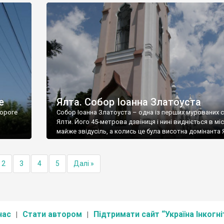
е
Ялта. Собор Іоанна Златоуста
ороге
Собор Іоанна Златоуста – одна із перших мурованих 
Ялти. Його 45-метрова дзвіниця і нині видніється в міс
майже звідусіль, а колись це була висотна домінанта 
2
3
4
5
Далі »
нас
Стати автором
Підтримати сайт “Україна Інкогні