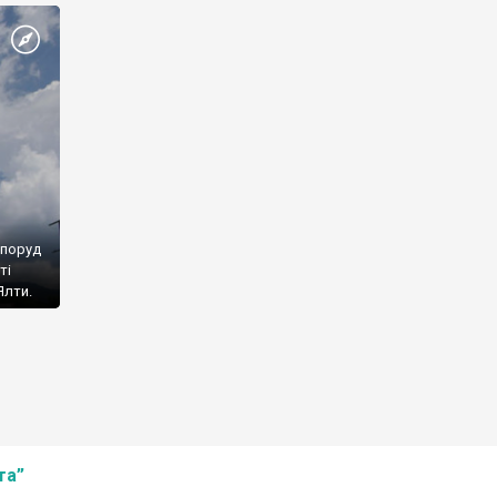
споруд
ті
Ялти.
та”