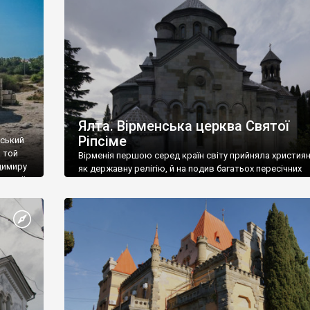
ефактів
називаються «повстяками» (postaki)…” “Вино. Крим
єкту
виробляє відмінне вино і його вдосталь: воно все ду
го».
легке біле і дуже […]
ти та
Ялта. Вірменська церква Святої
Ріпсіме
вський
 той
Вірменія першою серед країн світу прийняла христия
димиру
як державну релігію, й на подив багатьох пересічних
илю ІІ,
українців, які усіх кавказців вважають мусульманами,
 в
вірмени є відданими вірянами Христа