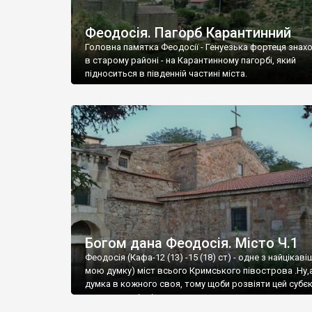
Феодосія. Пагорб Карантинний
Головна памятка Феодосії - Генуезька фортеця знах
в старому районі - на Карантинному пагорбі, який
підноситься в південній частині міста.
Богом дана Феодосія. Місто Ч.1
Феодосія (Кафа-12 (13) -15 (18) ст) - одне з найцікаві
мою думку) міст всього Кримського півострова .Ну,
думка в кожного своя, тому щоби розвіяти цей субєк
запрошую відвідати це