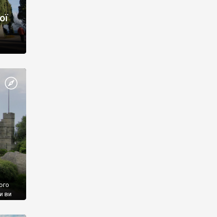
ої
ого
и ви