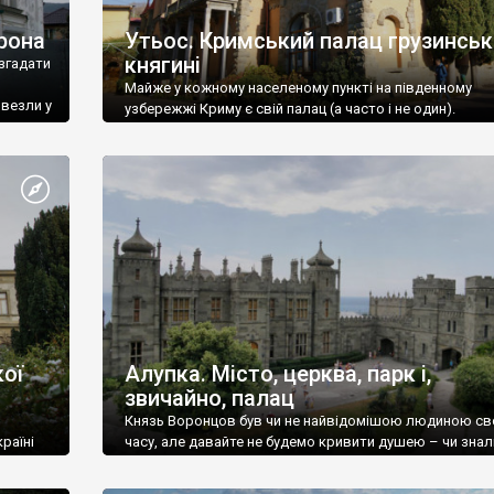
рона
Утьос. Кримський палац грузинськ
княгині
згадати
Майже у кожному населеному пункті на південному
ивезли у
узбережжі Криму є свій палац (а часто і не один).
ої
Алупка. Місто, церква, парк і,
звичайно, палац
Князь Воронцов був чи не найвідомішою людиною св
раїні
часу, але давайте не будемо кривити душею – чи знал
це прізвище до відвідин Алупки? Мабуть все таки ні.