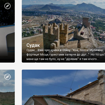
Судак
Судак... Вже чую крики в спину: "Ааа, попса! Муляжна
фортеця! Місце,туристами затерте до дір!..." Но то шо
мене ще там не було, ну не "дірявив" я там нічого...
принаймні до цього літа.