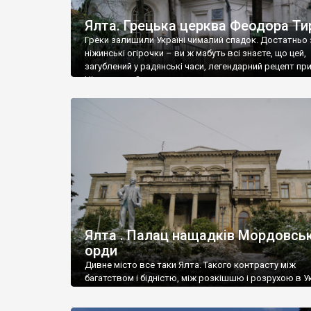
Ялта. Грецька церква Феодора Ти
Греки залишили Україні чималий спадок. Достатньо 
ніжинські огірочки – ви ж мабуть всі знаєте, що цей,
загублений у радянські часи, легендарний рецепт пр
Ніжин греки?
Ялта . Палац нащадків Мордовськ
орди
Дивне місто все таки Ялта. Такого контрасту між
багатством і бідністю, між розкішшю і розрухою в Ук
більше не знайдеш.