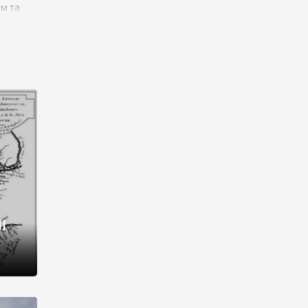
им та
ора і
є
го типу,
ей-
рний
ста:
 райони
від 2
I
і,
рукти,
 котрі