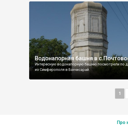
Водонапорная башня в с.Почтово
Интересную водонапорную башню посмотрели по д
из Симферополя в Бахчисарай.
1
Про 