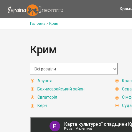
Крам
Головна
>
Крим
Крим
Алушта
Крас
Бахчисарайський район
Сева
Євпаторія
Сімф
Керч
Суда