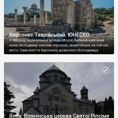
Херсонес Таврійський. ЮНЕСКО
У 988 році, після кількох місяців облоги, Великий київський
князь Володимир захопив Херсонес, візантійське, на той час,
місто. Саме взяття Херсонесу дозволило Володимиру
диктувати свої умови візантійському імператору Василю ІІ, та
одружитися з його дочкою Ганною. Цього ж року, в
Херсонесі Володимир-язичник, став Василем-християнином.
А потім було Хрещення Русі. На честь Херсонесу Таврійського
названо місто […]
Ялта. Вірменська церква Святої Ріпсіме