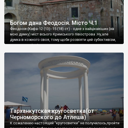
Богом дана Феодосія. Місто Ч.1
Феодосія (Кафа-12 (13) -15 (18) ст) - одне з найцікавіших (на
мою думку) міст всього Кримського півострова .Ну,але
думка в кожного своя, тому щоби розвіяти цей субєктивізм,
запрошую відвідати це
Тарханкутская кругосветка(от
Черноморского до Атлеша)
К сожалению настоящей "кругосветки" не получилось,пройти