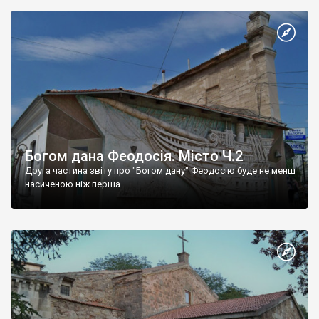
Богом дана Феодосія. Місто Ч.2
Друга частина звіту про "Богом дану" Феодосію буде не менш
насиченою ніж перша.