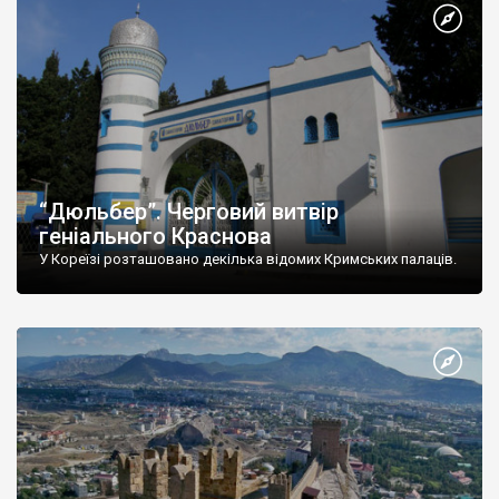
“Дюльбер”. Черговий витвір
геніального Краснова
У Кореїзі розташовано декілька відомих Кримських палаців.