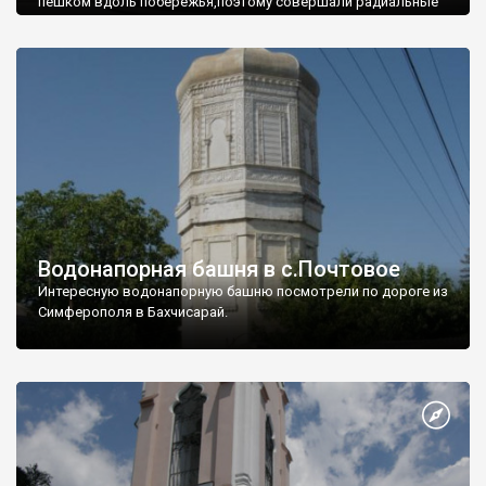
пешком вдоль побережья,поэтому совершали радиальные
вылазки из Оленевки.
Водонапорная башня в с.Почтовое
Интересную водонапорную башню посмотрели по дороге из
Симферополя в Бахчисарай.