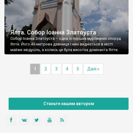
Ялта. Собор Іоанна Златоуста
Собор Іоанна Златоуста – одна із перших мурованих споруд
Ялти. Його 45-метрова дзвіниця і нині видніється в місті
майже звідусіль, а колись це була висотна домінанта Ялти.
1
2
3
4
5
Далі »
Станьте нашим автором