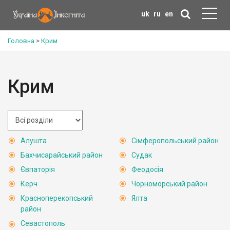
uk
ru
en
Головна
>
Крим
Крим
Алушта
Сімферопольський район
Бахчисарайський район
Судак
Євпаторія
Феодосія
Керч
Чорноморський район
Красноперекопський
Ялта
район
Севастополь