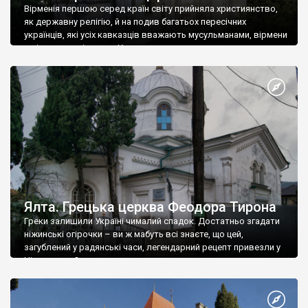
Вірменія першою серед країн світу прийняла християнство,
як державну релігію, й на подив багатьох пересічних
українців, які усіх кавказців вважають мусульманами, вірмени
є відданими вірянами Христа
Ялта. Грецька церква Феодора Тирона
Греки залишили Україні чималий спадок. Достатньо згадати
ніжинські огірочки – ви ж мабуть всі знаєте, що цей,
загублений у радянські часи, легендарний рецепт привезли у
Ніжин греки?