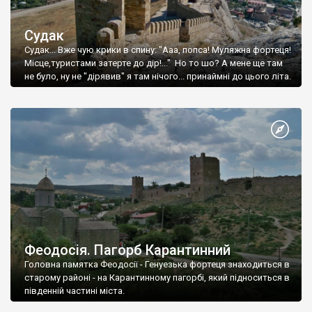
Судак
Судак... Вже чую крики в спину: "Ааа, попса! Муляжна фортеця!
Місце,туристами затерте до дір!..." Но то шо? А мене ще там
не було, ну не "дірявив" я там нічого... принаймні до цього літа.
Феодосія. Пагорб Карантинний
Головна памятка Феодосії - Генуезька фортеця знаходиться в
старому районі - на Карантинному пагорбі, який підноситься в
південній частині міста.