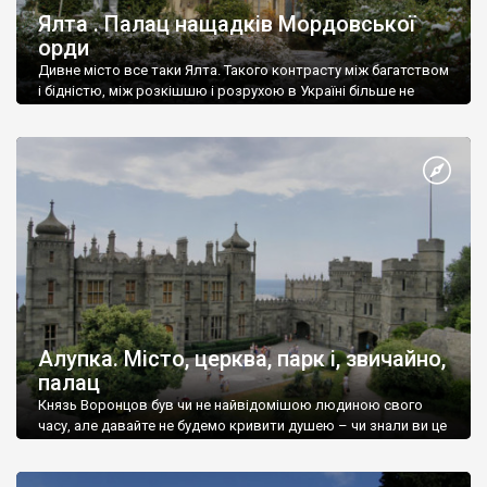
Ялта . Палац нащадків Мордовської
орди
Дивне місто все таки Ялта. Такого контрасту між багатством
і бідністю, між розкішшю і розрухою в Україні більше не
знайдеш.
Алупка. Місто, церква, парк і, звичайно,
палац
Князь Воронцов був чи не найвідомішою людиною свого
часу, але давайте не будемо кривити душею – чи знали ви це
прізвище до відвідин Алупки? Мабуть все таки ні.