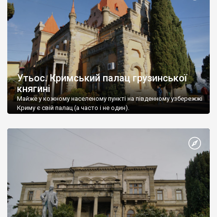
Утьос. Кримський палац грузинської
княгині
Майже у кожному населеному пункті на південному узбережжі
Криму є свій палац (а часто і не один).