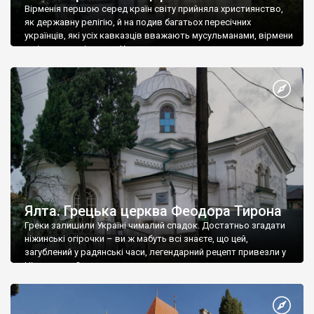
Вірменія першою серед країн світу прийняла християнство,
як державну релігію, й на подив багатьох пересічних
українців, які усіх кавказців вважають мусульманами, вірмени
є відданими вірянами Христа
Ялта. Грецька церква Феодора Тирона
Греки залишили Україні чималий спадок. Достатньо згадати
ніжинські огірочки – ви ж мабуть всі знаєте, що цей,
загублений у радянські часи, легендарний рецепт привезли у
Ніжин греки?