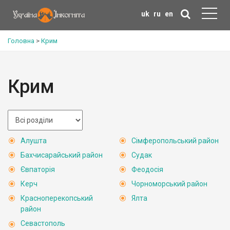
uk
ru
en
Головна
>
Крим
Крим
Алушта
Сімферопольський район
Бахчисарайський район
Судак
Євпаторія
Феодосія
Керч
Чорноморський район
Красноперекопський
Ялта
район
Севастополь