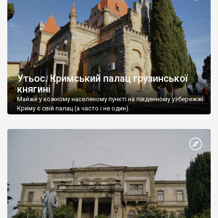
Утьос. Кримський палац грузинської
княгині
Майже у кожному населеному пункті на південному узбережжі
Криму є свій палац (а часто і не один).