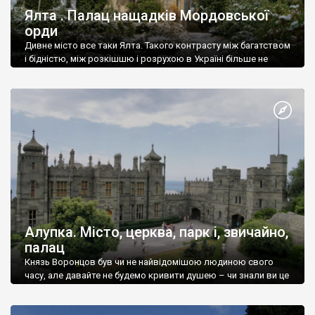
Ялта . Палац нащадків Мордовської
орди
Дивне місто все таки Ялта. Такого контрасту між багатством
і бідністю, між розкішшю і розрухою в Україні більше не
знайдеш.
Алупка. Місто, церква, парк і, звичайно,
палац
Князь Воронцов був чи не найвідомішою людиною свого
часу, але давайте не будемо кривити душею – чи знали ви це
прізвище до відвідин Алупки? Мабуть все таки ні.