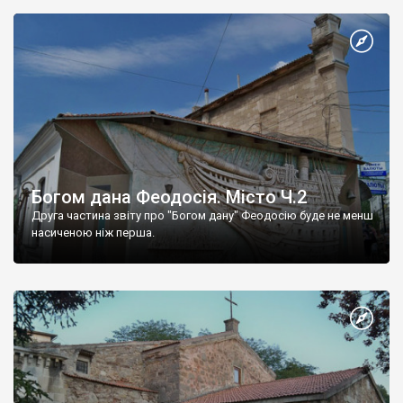
Богом дана Феодосія. Місто Ч.2
Друга частина звіту про "Богом дану" Феодосію буде не менш
насиченою ніж перша.