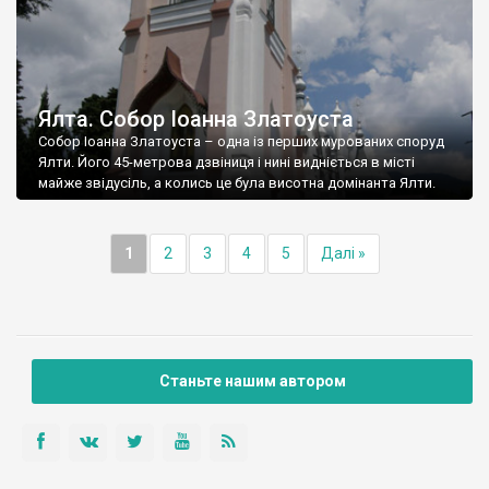
Ялта. Собор Іоанна Златоуста
Собор Іоанна Златоуста – одна із перших мурованих споруд
Ялти. Його 45-метрова дзвіниця і нині видніється в місті
майже звідусіль, а колись це була висотна домінанта Ялти.
1
2
3
4
5
Далі »
Станьте нашим автором