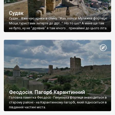
Судак
Судак... Вже чую крики в спину: "Ааа, попса! Муляжна фортеця!
Місце,туристами затерте до дір!..." Но то шо? А мене ще там
не було, ну не "дірявив" я там нічого... принаймні до цього літа.
Феодосія. Пагорб Карантинний
Головна памятка Феодосії - Генуезька фортеця знаходиться в
старому районі - на Карантинному пагорбі, який підноситься в
південній частині міста.