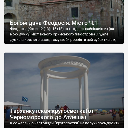
Богом дана Феодосія. Місто Ч.1
Феодосія (Кафа-12 (13) -15 (18) ст) - одне з найцікавіших (на
мою думку) міст всього Кримського півострова .Ну,але
думка в кожного своя, тому щоби розвіяти цей субєктивізм,
запрошую відвідати це
Тарханкутская кругосветка(от
Черноморского до Атлеша)
К сожалению настоящей "кругосветки" не получилось,пройти