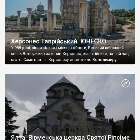
Херсонес Таврійський. ЮНЕСКО
У 988 році, після кількох місяців облоги, Великий київський
князь Володимир захопив Херсонес, візантійське, на той час,
місто. Саме взяття Херсонесу дозволило Володимиру
диктувати свої умови візантійському імператору Василю ІІ, та
одружитися з його дочкою Ганною. Цього ж року, в
Херсонесі Володимир-язичник, став Василем-християнином.
А потім було Хрещення Русі. На честь Херсонесу Таврійського
названо місто […]
Ялта. Вірменська церква Святої Ріпсіме