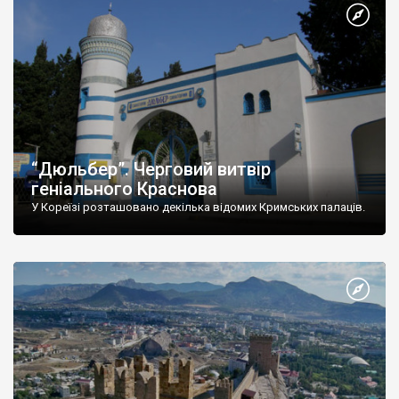
“Дюльбер”. Черговий витвір
геніального Краснова
У Кореїзі розташовано декілька відомих Кримських палаців.