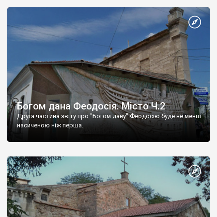
Богом дана Феодосія. Місто Ч.2
Друга частина звіту про "Богом дану" Феодосію буде не менш
насиченою ніж перша.