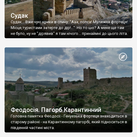
Судак
Судак... Вже чую крики в спину: "Ааа, попса! Муляжна фортеця!
Місце,туристами затерте до дір!..." Но то шо? А мене ще там
не було, ну не "дірявив" я там нічого... принаймні до цього літа.
Феодосія. Пагорб Карантинний
Головна памятка Феодосії - Генуезька фортеця знаходиться в
старому районі - на Карантинному пагорбі, який підноситься в
південній частині міста.