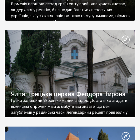
Вірменія першою серед країн світу прийняла християнство,
як державну релігію, й на подив багатьох пересічних
українців, які усіх кавказців вважають мусульманами, вірмени
є відданими вірянами Христа
Ялта. Грецька церква Феодора Тирона
Греки залишили Україні чималий спадок. Достатньо згадати
ніжинські огірочки – ви ж мабуть всі знаєте, що цей,
загублений у радянські часи, легендарний рецепт привезли у
Ніжин греки?