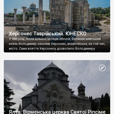
Херсонес Таврійський. ЮНЕСКО
У 988 році, після кількох місяців облоги, Великий київський
князь Володимир захопив Херсонес, візантійське, на той час,
місто. Саме взяття Херсонесу дозволило Володимиру
диктувати свої умови візантійському імператору Василю ІІ, та
одружитися з його дочкою Ганною. Цього ж року, в
Херсонесі Володимир-язичник, став Василем-християнином.
А потім було Хрещення Русі. На честь Херсонесу Таврійського
названо місто […]
Ялта. Вірменська церква Святої Ріпсіме