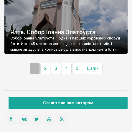
Ялта. Собор Іоанна Златоуста
Собор Іоанна Златоуста – одна із перших мурованих споруд
Ялти. Його 45-метрова дзвіниця і нині видніється в місті
майже звідусіль, а колись це була висотна домінанта Ялти.
1
2
3
4
5
Далі »
Станьте нашим автором