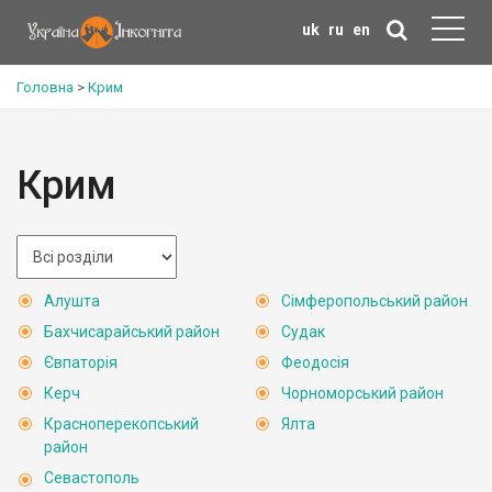
uk
ru
en
Головна
>
Крим
Крим
Алушта
Сімферопольський район
Бахчисарайський район
Судак
Євпаторія
Феодосія
Керч
Чорноморський район
Красноперекопський
Ялта
район
Севастополь