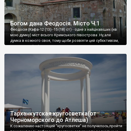
Богом дана Феодосія. Місто Ч.1
Феодосія (Кафа-12 (13) -15 (18) ст) - одне з найцікавіших (на
мою думку) міст всього Кримського півострова .Ну,але
думка в кожного своя, тому щоби розвіяти цей субєктивізм,
запрошую відвідати це
Тарханкутская кругосветка(от
Черноморского до Атлеша)
К сожалению настоящей "кругосветки" не получилось,пройти