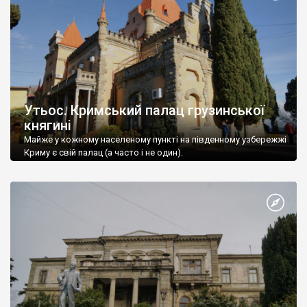
Утьос. Кримський палац грузинської
княгині
Майже у кожному населеному пункті на південному узбережжі
Криму є свій палац (а часто і не один).