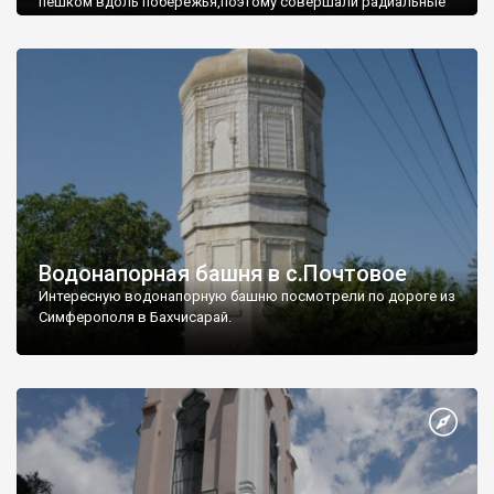
пешком вдоль побережья,поэтому совершали радиальные
вылазки из Оленевки.
Водонапорная башня в с.Почтовое
Интересную водонапорную башню посмотрели по дороге из
Симферополя в Бахчисарай.