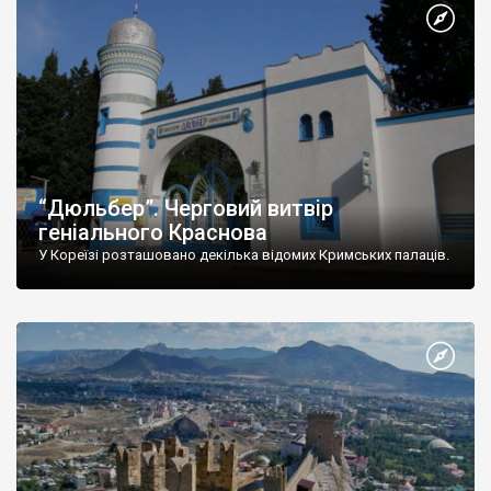
“Дюльбер”. Черговий витвір
геніального Краснова
У Кореїзі розташовано декілька відомих Кримських палаців.