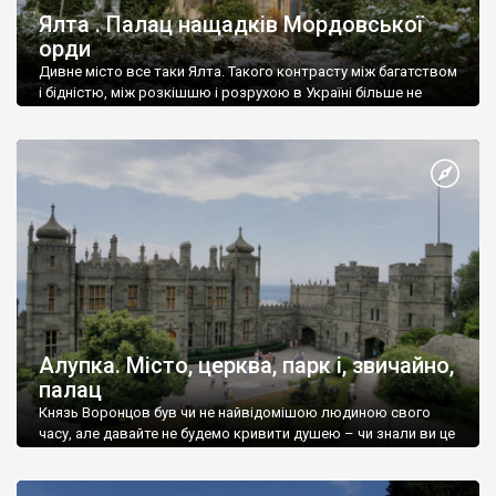
Ялта . Палац нащадків Мордовської
орди
Дивне місто все таки Ялта. Такого контрасту між багатством
і бідністю, між розкішшю і розрухою в Україні більше не
знайдеш.
Алупка. Місто, церква, парк і, звичайно,
палац
Князь Воронцов був чи не найвідомішою людиною свого
часу, але давайте не будемо кривити душею – чи знали ви це
прізвище до відвідин Алупки? Мабуть все таки ні.