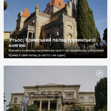
Утьос. Кримський палац грузинської
княгині
Майже у кожному населеному пункті на південному узбережжі
Криму є свій палац (а часто і не один).