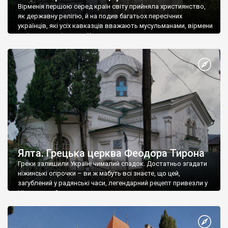
Вірменія першою серед країн світу прийняла християнство,
як державну релігію, й на подив багатьох пересічних
українців, які усіх кавказців вважають мусульманами, вірмени
є відданими вірянами Христа
Ялта. Грецька церква Феодора Тирона
Греки залишили Україні чималий спадок. Достатньо згадати
ніжинські огірочки – ви ж мабуть всі знаєте, що цей,
загублений у радянські часи, легендарний рецепт привезли у
Ніжин греки?