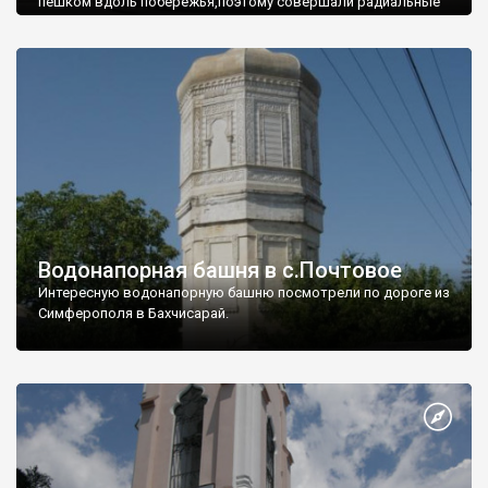
пешком вдоль побережья,поэтому совершали радиальные
вылазки из Оленевки.
Водонапорная башня в с.Почтовое
Интересную водонапорную башню посмотрели по дороге из
Симферополя в Бахчисарай.