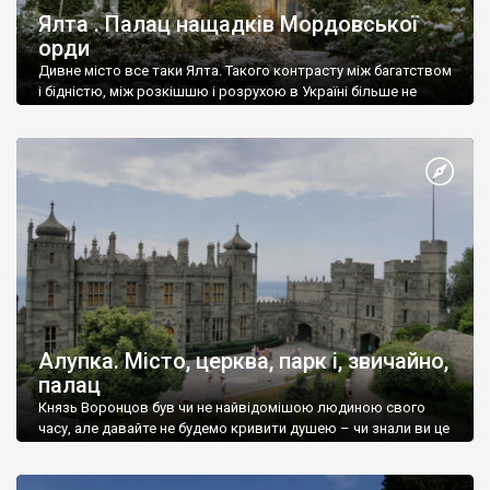
Ялта . Палац нащадків Мордовської
орди
Дивне місто все таки Ялта. Такого контрасту між багатством
і бідністю, між розкішшю і розрухою в Україні більше не
знайдеш.
Алупка. Місто, церква, парк і, звичайно,
палац
Князь Воронцов був чи не найвідомішою людиною свого
часу, але давайте не будемо кривити душею – чи знали ви це
прізвище до відвідин Алупки? Мабуть все таки ні.