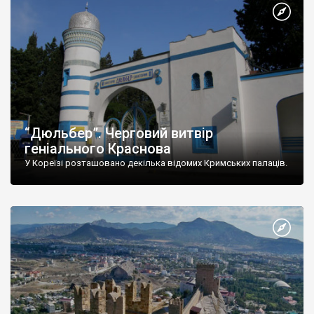
“Дюльбер”. Черговий витвір
геніального Краснова
У Кореїзі розташовано декілька відомих Кримських палаців.