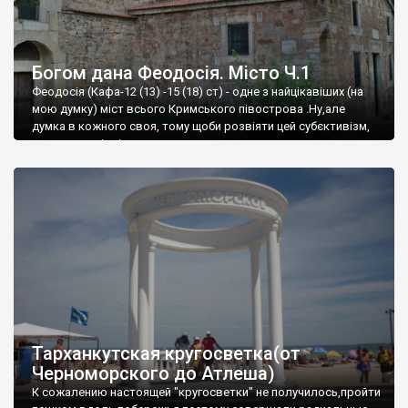
Богом дана Феодосія. Місто Ч.1
Феодосія (Кафа-12 (13) -15 (18) ст) - одне з найцікавіших (на
мою думку) міст всього Кримського півострова .Ну,але
думка в кожного своя, тому щоби розвіяти цей субєктивізм,
запрошую відвідати це
Тарханкутская кругосветка(от
Черноморского до Атлеша)
К сожалению настоящей "кругосветки" не получилось,пройти