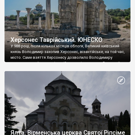
Херсонес Таврійський. ЮНЕСКО
У 988 році, після кількох місяців облоги, Великий київський
князь Володимир захопив Херсонес, візантійське, на той час,
місто. Саме взяття Херсонесу дозволило Володимиру
диктувати свої умови візантійському імператору Василю ІІ, та
одружитися з його дочкою Ганною. Цього ж року, в
Херсонесі Володимир-язичник, став Василем-християнином.
А потім було Хрещення Русі. На честь Херсонесу Таврійського
названо місто […]
Ялта. Вірменська церква Святої Ріпсіме