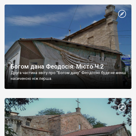
Богом дана Феодосія. Місто Ч.2
Друга частина звіту про "Богом дану" Феодосію буде не менш
насиченою ніж перша.