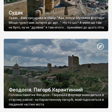
Судак
Судак... Вже чую крики в спину: "Ааа, попса! Муляжна фортеця!
Місце,туристами затерте до дір!..." Но то шо? А мене ще там
не було, ну не "дірявив" я там нічого... принаймні до цього літа.
Феодосія. Пагорб Карантинний
Головна памятка Феодосії - Генуезька фортеця знаходиться в
старому районі - на Карантинному пагорбі, який підноситься в
південній частині міста.