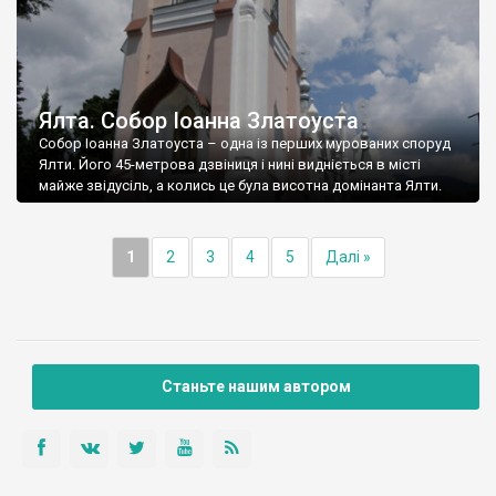
Ялта. Собор Іоанна Златоуста
Собор Іоанна Златоуста – одна із перших мурованих споруд
Ялти. Його 45-метрова дзвіниця і нині видніється в місті
майже звідусіль, а колись це була висотна домінанта Ялти.
1
2
3
4
5
Далі »
Станьте нашим автором