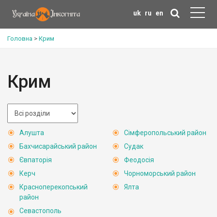
uk
ru
en
Головна
>
Крим
Крим
Алушта
Сімферопольський район
Бахчисарайський район
Судак
Євпаторія
Феодосія
Керч
Чорноморський район
Красноперекопський
Ялта
район
Севастополь