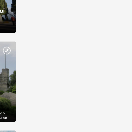
ої
ого
и ви