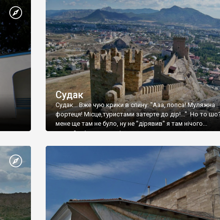
Судак
Судак... Вже чую крики в спину: "Ааа, попса! Муляжна
фортеця! Місце,туристами затерте до дір!..." Но то шо
мене ще там не було, ну не "дірявив" я там нічого...
принаймні до цього літа.