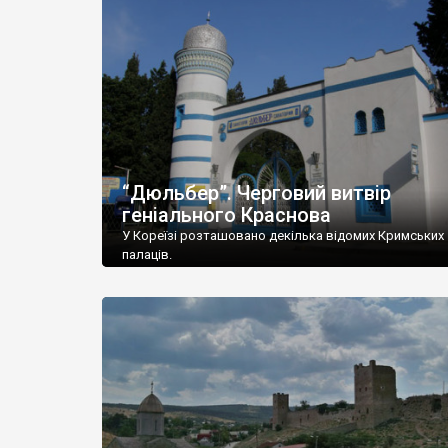
“Дюльбер”. Черговий витвір
геніального Краснова
У Кореїзі розташовано декілька відомих Кримських
палаців.