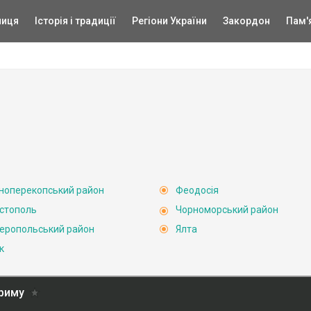
ниця
Історія і традиції
Регіони України
Закордон
Пам'
ноперекопський район
Феодосія
стополь
Чорноморський район
еропольський район
Ялта
к