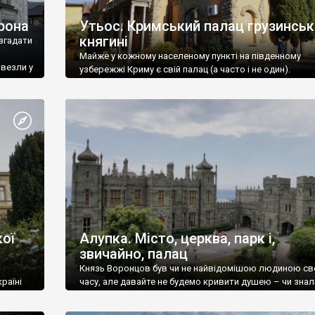
рона
Утьос. Кримський палац грузинськ
княгині
згадати
Майже у кожному населеному пункті на південному
ивезли у
узбережжі Криму є свій палац (а часто і не один).
ої
Алупка. Місто, церква, парк і,
звичайно, палац
Князь Воронцов був чи не найвідомішою людиною св
раїні
часу, але давайте не будемо кривити душею – чи знал
це прізвище до відвідин Алупки? Мабуть все таки ні.