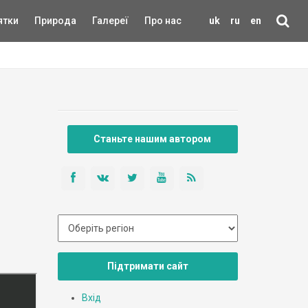
ятки
Природа
Галереї
Про нас
uk
ru
en
Станьте нашим автором
Підтримати сайт
Вхід