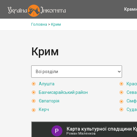
Крам
Головна
>
Крим
Крим
Алушта
Крас
Бахчисарайський район
Сева
Євпаторія
Сімф
Керч
Суда