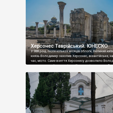
музею «Новгородський музей-заповідник» сотні арт
візантійської доби. Раритети викрадені з фондів об’
культурної спадщини ЮНЕСКО «Херсонеса Таврійсько
Офіційно – на виставку «Золото Візантії», але експер
влада в Україні вважають це лише […]
Херсонес Таврійський. ЮНЕСКО
У 988 році, після кількох місяців облоги, Великий киї
князь Володимир захопив Херсонес, візантійське, на
час, місто. Саме взяття Херсонесу дозволило Воло
диктувати свої умови візантійському імператору Вас
та одружитися з його дочкою Ганною. Цього ж року,
Херсонесі Володимир-язичник, став Василем-
християнином. А потім було Хрещення Русі. На честь
Херсонесу Таврійського названо місто […]