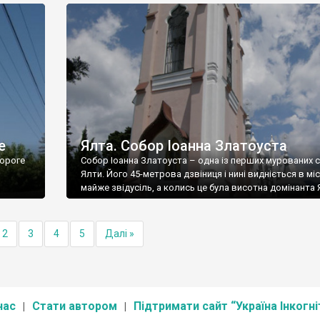
е
Ялта. Собор Іоанна Златоуста
ороге
Собор Іоанна Златоуста – одна із перших мурованих 
Ялти. Його 45-метрова дзвіниця і нині видніється в міс
майже звідусіль, а колись це була висотна домінанта 
2
3
4
5
Далі »
нас
Стати автором
Підтримати сайт “Україна Інкогні