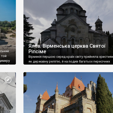
ефактів
називаються «повстяками» (postaki)…” “Вино. Крим
єкту
виробляє відмінне вино і його вдосталь: воно все ду
го».
легке біле і дуже […]
ти та
Ялта. Вірменська церква Святої
Ріпсіме
вський
 той
Вірменія першою серед країн світу прийняла христия
димиру
як державну релігію, й на подив багатьох пересічних
илю ІІ,
українців, які усіх кавказців вважають мусульманами,
 в
вірмени є відданими вірянами Христа