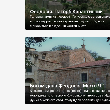
Феодосія. Пагорб Карантинний
Головна памятка Феодосії - Генуезька фортеця знах
в старому районі - на Карантинному пагорбі, який
підноситься в південній частині міста.
Богом дана Феодосія. Місто Ч.1
Феодосія (Кафа-12 (13) -15 (18) ст) - одне з найцікаві
мою думку) міст всього Кримського півострова .Ну,
думка в кожного своя, тому щоби розвіяти цей субєк
запрошую відвідати це