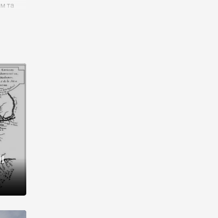
им та
ора і
є
го типу,
ей-
рний
ста:
 райони
від 2
I
і,
рукти,
 котрі