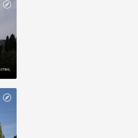
же
нство,