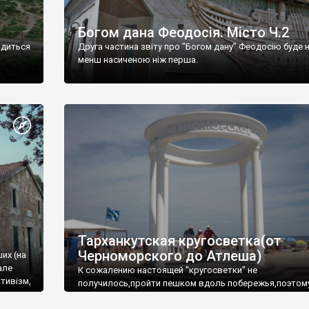
Богом дана Феодосія. Місто Ч.2
одиться
Друга частина звіту про "Богом дану" Феодосію буде 
менш насиченою ніж перша.
Тарханкутская кругосветка(от
Черноморского до Атлеша)
ших (на
але
К сожалению настоящей "кругосветки" не
тивізм,
получилось,пройти пешком вдоль побережья,поэтом
совершали радиальные вылазки из Оленевки.