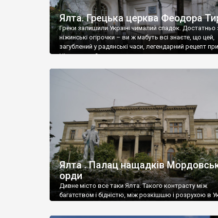
Ялта. Грецька церква Феодора Ти
Греки залишили Україні чималий спадок. Достатньо 
ніжинські огірочки – ви ж мабуть всі знаєте, що цей,
загублений у радянські часи, легендарний рецепт пр
Ніжин греки?
Ялта . Палац нащадків Мордовськ
орди
Дивне місто все таки Ялта. Такого контрасту між
багатством і бідністю, між розкішшю і розрухою в Ук
більше не знайдеш.