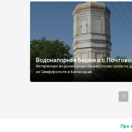
Водонапорная башня в с.Почтово
Интересную водонапорную башню посмотрели по д
из Симферополя в Бахчисарай.
1
Про 