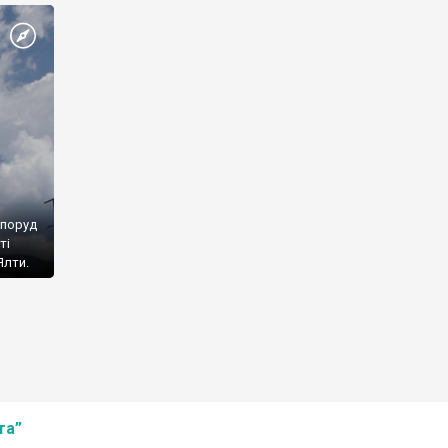
споруд
ті
Ялти.
та”