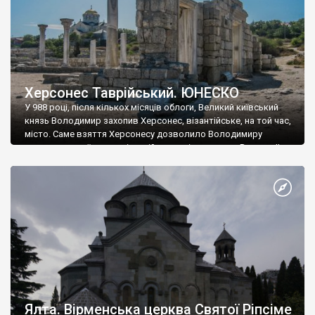
Херсонес Таврійський. ЮНЕСКО
У 988 році, після кількох місяців облоги, Великий київський
князь Володимир захопив Херсонес, візантійське, на той час,
місто. Саме взяття Херсонесу дозволило Володимиру
диктувати свої умови візантійському імператору Василю ІІ, та
одружитися з його дочкою Ганною. Цього ж року, в
Херсонесі Володимир-язичник, став Василем-християнином.
А потім було Хрещення Русі. На честь Херсонесу Таврійського
названо місто […]
Ялта. Вірменська церква Святої Ріпсіме