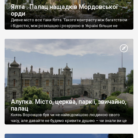
Ялта . Палац нащадків Мордовської
орди
Дивне місто все таки Ялта. Такого контрасту між багатством
і бідністю, між розкішшю і розрухою в Україні більше не
знайдеш.
Алупка. Місто, церква, парк і, звичайно,
палац
Князь Воронцов був чи не найвідомішою людиною свого
часу, але давайте не будемо кривити душею – чи знали ви це
прізвище до відвідин Алупки? Мабуть все таки ні.