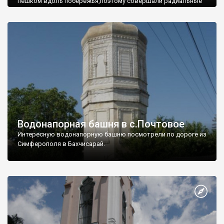
пешком вдоль побережья,поэтому совершали радиальные
вылазки из Оленевки.
Водонапорная башня в с.Почтовое
Интересную водонапорную башню посмотрели по дороге из
Симферополя в Бахчисарай.