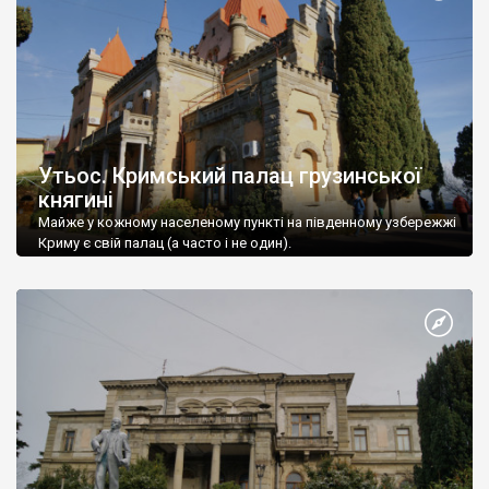
Утьос. Кримський палац грузинської
княгині
Майже у кожному населеному пункті на південному узбережжі
Криму є свій палац (а часто і не один).