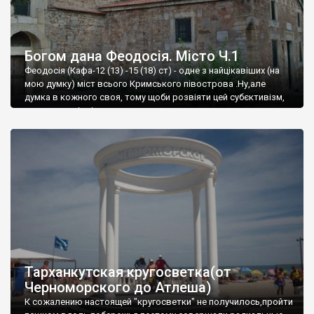
Богом дана Феодосія. Місто Ч.1
Феодосія (Кафа-12 (13) -15 (18) ст) - одне з найцікавіших (на
мою думку) міст всього Кримського півострова .Ну,але
думка в кожного своя, тому щоби розвіяти цей субєктивізм,
запрошую відвідати це
Тарханкутская кругосветка(от
Черноморского до Атлеша)
К сожалению настоящей "кругосветки" не получилось,пройти