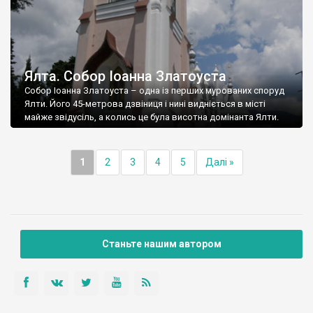
Ялта. Собор Іоанна Златоуста
Собор Іоанна Златоуста – одна із перших мурованих споруд
Ялти. Його 45-метрова дзвіниця і нині видніється в місті
майже звідусіль, а колись це була висотна домінанта Ялти.
1
2
3
4
5
Далі »
Станьте нашим автором