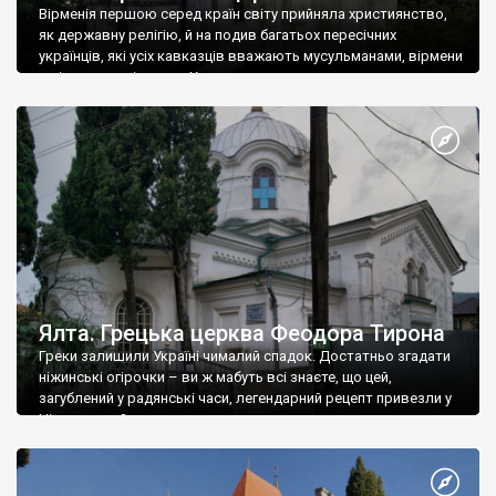
Вірменія першою серед країн світу прийняла християнство,
як державну релігію, й на подив багатьох пересічних
українців, які усіх кавказців вважають мусульманами, вірмени
є відданими вірянами Христа
Ялта. Грецька церква Феодора Тирона
Греки залишили Україні чималий спадок. Достатньо згадати
ніжинські огірочки – ви ж мабуть всі знаєте, що цей,
загублений у радянські часи, легендарний рецепт привезли у
Ніжин греки?