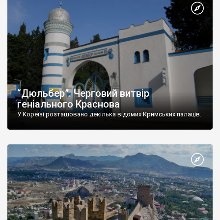
“Дюльбер”. Черговий витвір
геніального Краснова
У Кореїзі розташовано декілька відомих Кримських палаців.