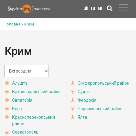
uk
ru
en
Головна
>
Крим
Крим
Алушта
Сімферопольський район
Бахчисарайський район
Судак
Євпаторія
Феодосія
Керч
Чорноморський район
Красноперекопський
Ялта
район
Севастополь