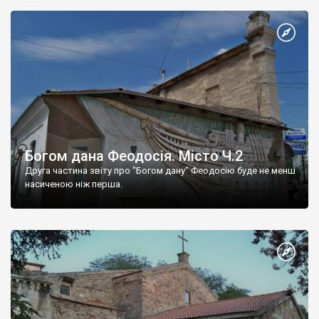
Богом дана Феодосія. Місто Ч.2
Друга частина звіту про "Богом дану" Феодосію буде не менш
насиченою ніж перша.