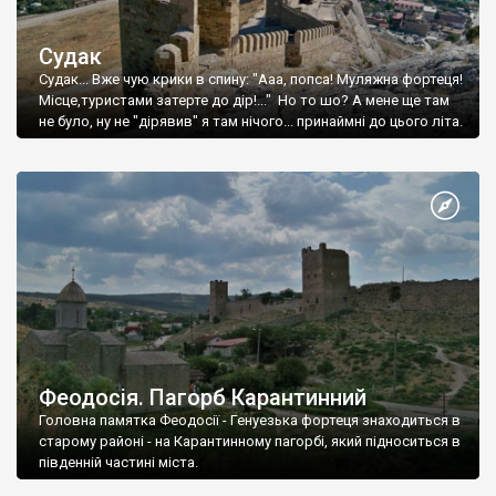
Судак
Судак... Вже чую крики в спину: "Ааа, попса! Муляжна фортеця!
Місце,туристами затерте до дір!..." Но то шо? А мене ще там
не було, ну не "дірявив" я там нічого... принаймні до цього літа.
Феодосія. Пагорб Карантинний
Головна памятка Феодосії - Генуезька фортеця знаходиться в
старому районі - на Карантинному пагорбі, який підноситься в
південній частині міста.