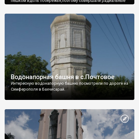
пешком вдоль побережья,поэтому совершали радиальные
вылазки из Оленевки.
Водонапорная башня в с.Почтовое
Интересную водонапорную башню посмотрели по дороге из
Симферополя в Бахчисарай.