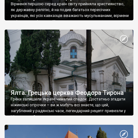
Вірменія першою серед країн світу прийняла християнство,
як державну релігію, й на подив багатьох пересічних
українців, які усіх кавказців вважають мусульманами, вірмени
є відданими вірянами Христа
Ялта. Грецька церква Феодора Тирона
Греки залишили Україні чималий спадок. Достатньо згадати
ніжинські огірочки – ви ж мабуть всі знаєте, що цей,
загублений у радянські часи, легендарний рецепт привезли у
Ніжин греки?