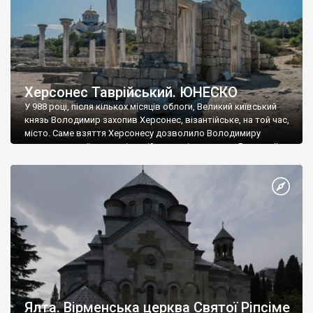
Херсонес Таврійський. ЮНЕСКО
У 988 році, після кількох місяців облоги, Великий київський
князь Володимир захопив Херсонес, візантійське, на той час,
місто. Саме взяття Херсонесу дозволило Володимиру
диктувати свої умови візантійському імператору Василю ІІ, та
одружитися з його дочкою Ганною. Цього ж року, в
Херсонесі Володимир-язичник, став Василем-християнином.
А потім було Хрещення Русі. На честь Херсонесу Таврійського
названо місто […]
Ялта. Вірменська церква Святої Ріпсіме