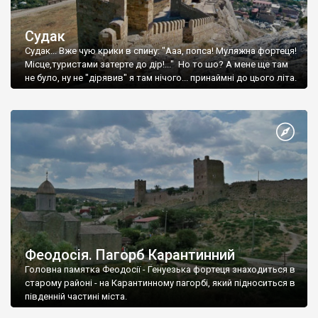
Судак
Судак... Вже чую крики в спину: "Ааа, попса! Муляжна фортеця!
Місце,туристами затерте до дір!..." Но то шо? А мене ще там
не було, ну не "дірявив" я там нічого... принаймні до цього літа.
Феодосія. Пагорб Карантинний
Головна памятка Феодосії - Генуезька фортеця знаходиться в
старому районі - на Карантинному пагорбі, який підноситься в
південній частині міста.