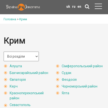
uk
ru
en
Головна
>
Крим
Крим
Алушта
Сімферопольський район
Бахчисарайський район
Судак
Євпаторія
Феодосія
Керч
Чорноморський район
Красноперекопський
Ялта
район
Севастополь