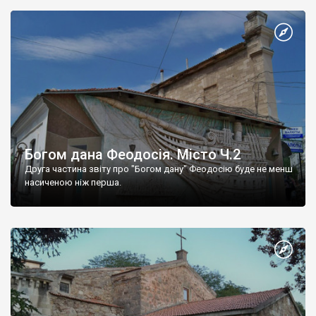
Богом дана Феодосія. Місто Ч.2
Друга частина звіту про "Богом дану" Феодосію буде не менш
насиченою ніж перша.