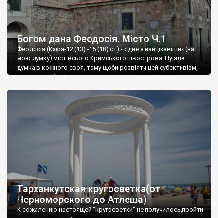
Богом дана Феодосія. Місто Ч.1
Феодосія (Кафа-12 (13) -15 (18) ст) - одне з найцікавіших (на
мою думку) міст всього Кримського півострова .Ну,але
думка в кожного своя, тому щоби розвіяти цей субєктивізм,
запрошую відвідати це
Тарханкутская кругосветка(от
Черноморского до Атлеша)
К сожалению настоящей "кругосветки" не получилось,пройти