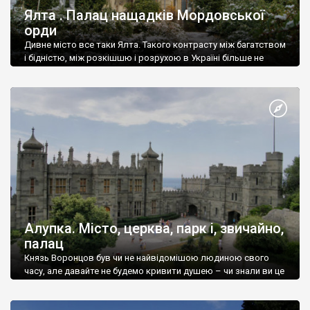
Ялта . Палац нащадків Мордовської
орди
Дивне місто все таки Ялта. Такого контрасту між багатством
і бідністю, між розкішшю і розрухою в Україні більше не
знайдеш.
Алупка. Місто, церква, парк і, звичайно,
палац
Князь Воронцов був чи не найвідомішою людиною свого
часу, але давайте не будемо кривити душею – чи знали ви це
прізвище до відвідин Алупки? Мабуть все таки ні.