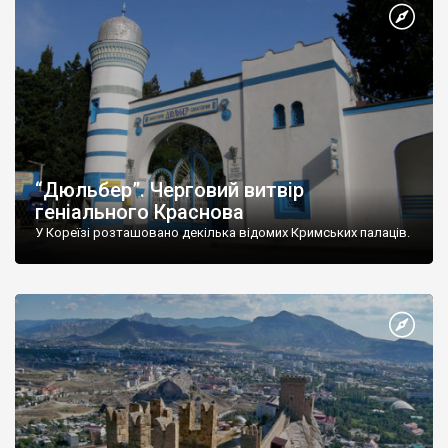
“Дюльбер”. Черговий витвір
геніального Краснова
У Кореїзі розташовано декілька відомих Кримських палаців.