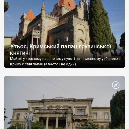
Утьос. Кримський палац грузинської
княгині
Майже у кожному населеному пункті на південному узбережжі
Криму є свій палац (а часто і не один).