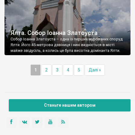
Ялта. Собор Іоанна Златоуста
Собор Іоанна Златоуста – одна із перших мурованих споруд
Ялти. Його 45-метрова дзвіниця і нині видніється в місті
майже звідусіль, а колись це була висотна домінанта Ялти.
1
2
3
4
5
Далі »
Станьте нашим автором