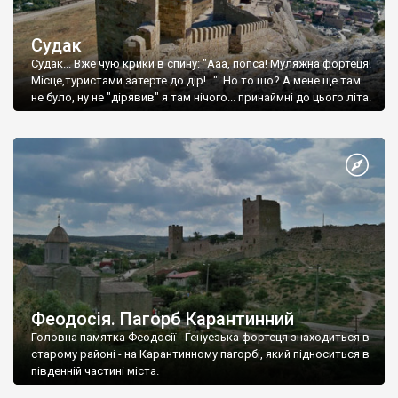
Судак
Судак... Вже чую крики в спину: "Ааа, попса! Муляжна фортеця!
Місце,туристами затерте до дір!..." Но то шо? А мене ще там
не було, ну не "дірявив" я там нічого... принаймні до цього літа.
Феодосія. Пагорб Карантинний
Головна памятка Феодосії - Генуезька фортеця знаходиться в
старому районі - на Карантинному пагорбі, який підноситься в
південній частині міста.