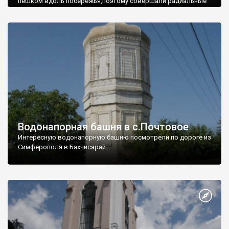
пешком вдоль побережья,поэтому совершали радиальные
вылазки из Оленевки.
Водонапорная башня в с.Почтовое
Интересную водонапорную башню посмотрели по дороге из
Симферополя в Бахчисарай.