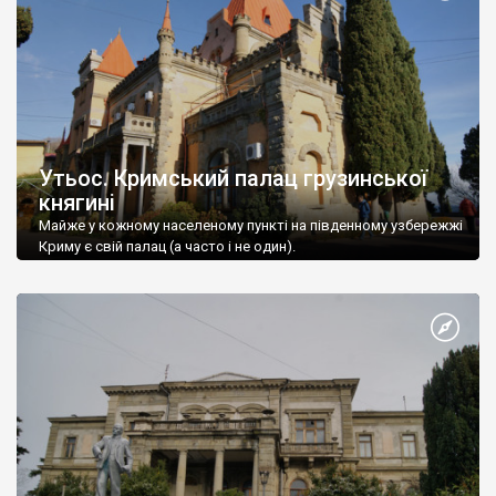
Утьос. Кримський палац грузинської
княгині
Майже у кожному населеному пункті на південному узбережжі
Криму є свій палац (а часто і не один).