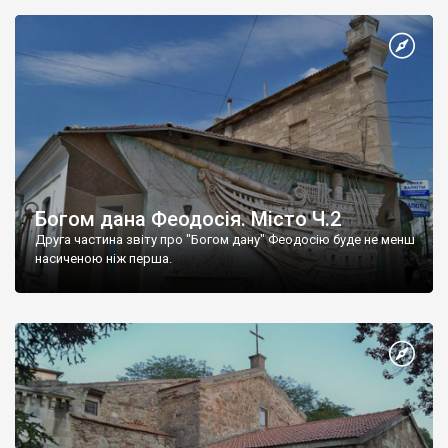
Богом дана Феодосія. Місто Ч.2
Друга частина звіту про "Богом дану" Феодосію буде не менш
насиченою ніж перша.