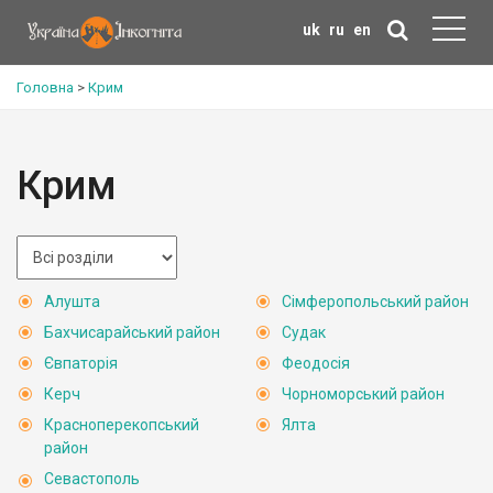
uk
ru
en
Головна
>
Крим
Крим
Алушта
Сімферопольський район
Бахчисарайський район
Судак
Євпаторія
Феодосія
Керч
Чорноморський район
Красноперекопський
Ялта
район
Севастополь