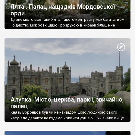
Ялта . Палац нащадків Мордовської
орди
Дивне місто все таки Ялта. Такого контрасту між багатством
і бідністю, між розкішшю і розрухою в Україні більше не
знайдеш.
Алупка. Місто, церква, парк і, звичайно,
палац
Князь Воронцов був чи не найвідомішою людиною свого
часу, але давайте не будемо кривити душею – чи знали ви це
прізвище до відвідин Алупки? Мабуть все таки ні.