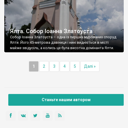
Ялта. Собор Іоанна Златоуста
Собор Іоанна Златоуста – одна із перших мурованих споруд
Ялти. Його 45-метрова дзвіниця і нині видніється в місті
майже звідусіль, а колись це була висотна домінанта Ялти.
1
2
3
4
5
Далі »
Станьте нашим автором