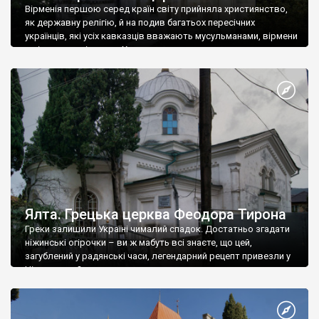
Вірменія першою серед країн світу прийняла християнство,
як державну релігію, й на подив багатьох пересічних
українців, які усіх кавказців вважають мусульманами, вірмени
є відданими вірянами Христа
Ялта. Грецька церква Феодора Тирона
Греки залишили Україні чималий спадок. Достатньо згадати
ніжинські огірочки – ви ж мабуть всі знаєте, що цей,
загублений у радянські часи, легендарний рецепт привезли у
Ніжин греки?