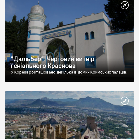
“Дюльбер”. Черговий витвір
геніального Краснова
У Кореїзі розташовано декілька відомих Кримських палаців.