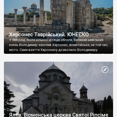
Херсонес Таврійський. ЮНЕСКО
У 988 році, після кількох місяців облоги, Великий київський
князь Володимир захопив Херсонес, візантійське, на той час,
місто. Саме взяття Херсонесу дозволило Володимиру
диктувати свої умови візантійському імператору Василю ІІ, та
одружитися з його дочкою Ганною. Цього ж року, в
Херсонесі Володимир-язичник, став Василем-християнином.
А потім було Хрещення Русі. На честь Херсонесу Таврійського
названо місто […]
Ялта. Вірменська церква Святої Ріпсіме