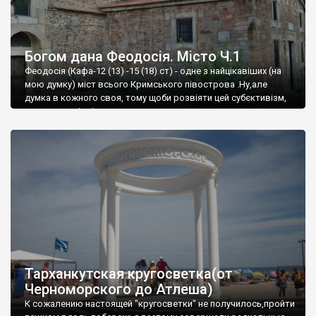
Богом дана Феодосія. Місто Ч.1
Феодосія (Кафа-12 (13) -15 (18) ст) - одне з найцікавіших (на
мою думку) міст всього Кримського півострова .Ну,але
думка в кожного своя, тому щоби розвіяти цей субєктивізм,
запрошую відвідати це
Тарханкутская кругосветка(от
Черноморского до Атлеша)
К сожалению настоящей "кругосветки" не получилось,пройти